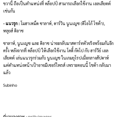
ขวานี้ ถือเป็นตำแหน่งที่ คล็อปป์ สามารถเลือกใช้งาน เอลเลียตต์
เช่นกัน
- แนวรุก :
โมฮาเหม็ด ซาลาห์, ดาร์วิน นูนเญซ (ดีโอโก้ โชต้า),
หลุยส์ ดิอาซ
ซาลาห์, นูนเญซ และ ดิอาซ น่าจะกลับมาสตาร์ทตัวจริงพร้อมกันอีก
ครั้ง หลังจากที่ คล็อปป์ ให้เลือกใช้งาน โคดี้ กัคโป กับ ฮาร์วีย์ เอล
เลียตต์ เล่นแนวรุกร่วมกับ นูนเญซ ในเกมยุโรปเมื่อกลางสัปดาห์
แต่ตำแหน่งหน้าเป้าอาจมีเซอร์ไพรส์ เพราะตอนนี้ โชต้า กลับมา
แล้ว
Subinho
ที่มาของภาพ :
gettyimages,