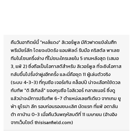
คืนวันอาทิตย์นี้ "หงส์แดง" ลิเวอร์พูล มีคิวฟาดแข้งในศึก
พรีเมียร์ลีก โดยจะเปิดรัง แอนฟิลด์ รับมือ คริสตัล พาเลซ
ทีมในโซนครึ่งล่าง ที่ไม่ชนะใครเลยใน 5 เกมหลังสุด (เสมอ
3, แพ้ 2) ซึ่งถือเป็นโอกาสดีสำหรับ ลิเวอร์พูล ที่จะชิงโอกาส
กลับขึ้นไปรั้งจ่าฝูงอีกครั้ง และนี่คือชุด 11 ผู้เล่นตัวจริง
(ระบบ 4-3-3) ที่กุนซือ เจอร์เก้น คล็อปป์ น่าจะเลือกใช้ดวล
กับทัพ "ดิ อีเกิลส์" ของกุนซือ โอลิเวอร์ กลาสเนอร์ ซึ่งดู
แล้วน่าจะมีการปรับทัพ 6-7 ตำแหน่งเลยทีเดียว จากเกม ยู
ฟ่า ยูโรปา ลีก รอบก่อนรองชนะเลิศ นัดแรก ที่แพ้ อตาลัน
ต้า คาบ้าน 0-3 เมื่อคืนวันพฤหัสบดีที่ 11 เมษายน (อ้างอิง
จากเว็บไซต์ thisisanfield.com)