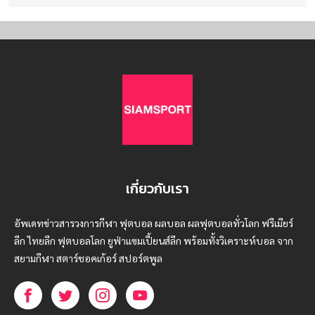
เกี่ยวกับเรา
อัพเดทข่าวสารวงการกีฬา ฟุตบอล ผลบอล ผลฟุตบอลทั่วโลก ฟรีเมียร์
ลีก ไทยลีก ฟุตบอลโลก ยูฟ่าแซมเปี้ยนส์ลีก พร้อมทั้งวิเคราะห์บอล จาก
สยามกีฬา สตาร์ชอคเก้อร์ สปอร์ตพูล