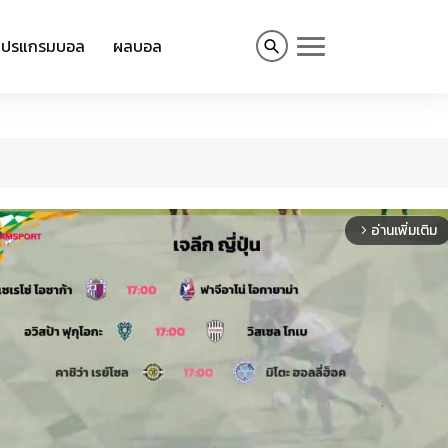
โปรแกรมบอล
ผลบอล
อ่านเพิ่มเติม
arrow_forward_ios