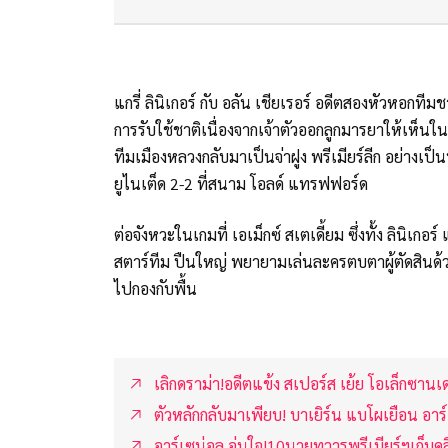
แกรี่ ลินิเกอร์ กับ อลัน เชียเรอร์ อดีตสองหัวหอกที
การรับใช้ชาติเนื่องจากเจ้าตัวออกลูกมารยาให้เห็นใ
ทีมเมืองหลวงกลับมาเป็นจ่าฝูง พรีเมียร์ลีก อย่างเป
ยูไนเต็ด 2-2 ที่สนาม โอลด์ แทรฟฟอร์ด
ต่อจังหวะในเกมที่ เอเม็กซ์ สเตเดี้ยม ซึ่งทั้ง ลินิเก
สตาร์ทีม ปืนใหญ่ พยายามเล่นละครตบตาผู้ตัดสินด้
ไปกองกับพื้น
เลิกดราม่า!อดีตแข้ง สเปอร์ส เย้ย โอเล็กซานเ
ตัวหลักกลับมาเพียบ! บาเยิร์น แบโผเยือน อา
อาร์เซน่อล อุ่นใจ!10นายทวารพรีเมียร์ฯเก็บค