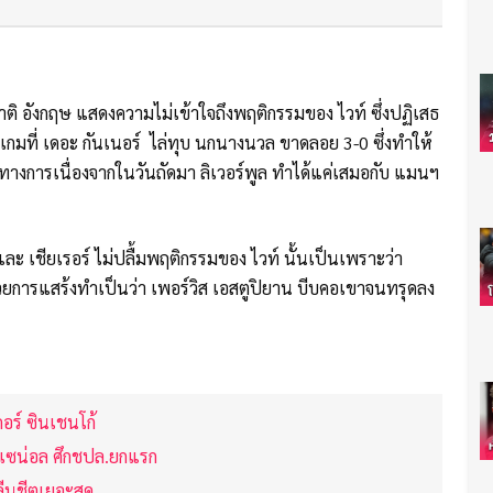
มชาติ อังกฤษ แสดงความไม่เข้าใจถึงพฤติกรรมของ ไวท์ ซึ่งปฏิเสธ
นเกมที่ เดอะ กันเนอร์ ไล่ทุบ นกนางนวล ขาดลอย 3-0 ซึ่งทำให้
็นทางการเนื่องจากในวันถัดมา ลิเวอร์พูล ทำได้แค่เสมอกับ แมนฯ
อร์ และ เชียเรอร์ ไม่ปลื้มพฤติกรรมของ ไวท์ นั้นเป็นเพราะว่า
วยการแสร้งทำเป็นว่า เพอร์วิส เอสตูปิยาน บีบคอเขาจนทรุดลง
ดอร์ ซินเชนโก้
ร์เซน่อล ศึกชปล.ยกแรก
ลีนชีตเยอะสุด