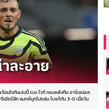
้อมใจกันเฉ่งปี๋ เบน ไวท์ กองหลังทีม อาร์เซน่อล
มียร์ลีก แมตช์บุกไปถล่ม ไบรท์ตัน 3-0 เมื่อวัน