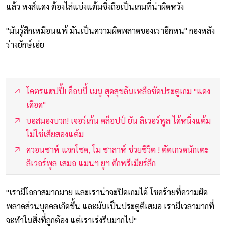
แล้ว หงส์แดง ต้องไล่แบ่งแต้มซึ่งถือเป็นเกมที่น่าผิดหวัง
"มันรู้สึกเหมือนแพ้ มันเป็นความผิดพลาดของเราอีกหน" กองหลัง
ร่างยักษ์เอ่ย
โคตรแฮปปี้! ค็อบบี้ เมนู สุดสุขล้นเหลือซัดประตูเกม "แดง
เดือด"
บอสมองบวก! เจอร์เก้น คล็อปป์ ยัน ลิเวอร์พูล ได้หนึ่งแต้ม
ไม่ใช่เสียสองแต้ม
ควอนซาห์ แจกโชค, โม ซาลาห์ ช่วยชีวิต ! ตัดเกรดนักเตะ
ลิเวอร์พูล เสมอ แมนฯ ยูฯ ศึกพรีเมียร์ลีก
"เรามีโอกาสมากมาย และเราน่าจะปิดเกมได้ โชคร้ายที่ความผิด
พลาดส่วนบุคคลเกิดขึ้น และมันเป็นประตูตีเสมอ เรามีเวลามากที่
จะทำในสิ่งที่ถูกต้อง แต่เราเร่งรีบมากไป"