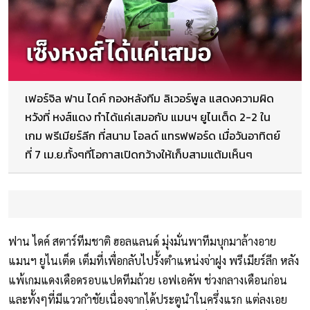
เฟอร์จิล ฟาน ไดค์ กองหลังทีม ลิเวอร์พูล แสดงความผิด
หวังที่ หงส์แดง ทำได้แค่เสมอกับ แมนฯ ยูไนเต็ด 2-2 ใน
เกม พรีเมียร์ลีก ที่สนาม โอลด์ แทรฟฟอร์ด เมื่อวันอาทิตย์
ที่ 7 เม.ย.ทั้งๆที่โอกาสเปิดกว้างให้เก็บสามแต้มเห็นๆ
ฟาน ไดค์ สตาร์ทีมชาติ ฮอลแลนด์ มุ่งมั่นพาทีมบุกมาล้างอาย
แมนฯ ยูไนเต็ด เต็มที่เพื่อกลับไปรั้งตำแหน่งจ่าฝูง พรีเมียร์ลีก หลัง
แพ้เกมแดงเดือดรอบแปดทีมถ้วย เอฟเอคัพ ช่วงกลางเดือนก่อน
และทั้งๆที่มีแววกำชัยเนื่องจากได้ประตูนำในครึ่งแรก แต่ลงเอย