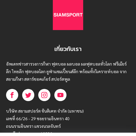
เกี่ยวกับเรา
อัพเดทข่าวสารวงการกีฬา ฟุตบอล ผลบอล ผลฟุตบอลทั่วโลก ฟรีเมียร์
ลีก ไทยลีก ฟุตบอลโลก ยูฟ่าแซมเปี้ยนส์ลีก พร้อมทั้งวิเคราะห์บอล จาก
สยามกีฬา สตาร์ชอคเก้อร์ สปอร์ตพูล
บริษัท สยามสปอร์ต ซินติเคท จำกัด (มหาชน)
เลขที่ 66/26 - 29 ซอยรามอินทรา 40
ถนนรามอินทรา แขวงนวลจันทร์
เขตบึงกุ่ม กรุงเทพฯ 10230