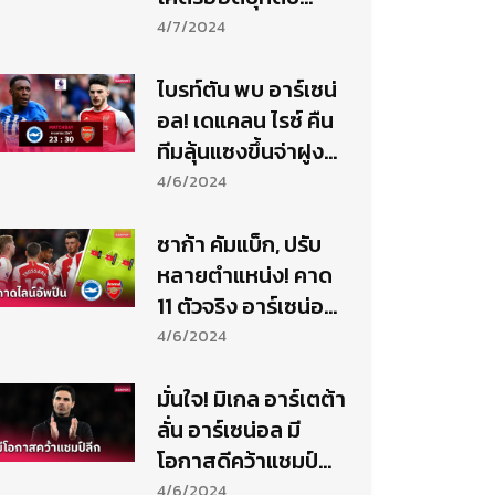
ไบรท์ตัน ผงาดขึ้นจ่า
4/7/2024
ฝูง
ไบรท์ตัน พบ อาร์เซน่
อล! เดแคลน ไรซ์ คืน
ทีมลุ้นแซงขึ้นจ่าฝูง-
ฟันฉับสกอร์?
4/6/2024
ซาก้า คัมแบ็ก, ปรับ
หลายตำแหน่ง! คาด
11 ตัวจริง อาร์เซน่อล
พบ ไบรท์ตัน
4/6/2024
มั่นใจ! มิเกล อาร์เตต้า
ลั่น อาร์เซน่อล มี
โอกาสดีคว้าแชมป์
ลีก, อัปเดตความ
4/6/2024