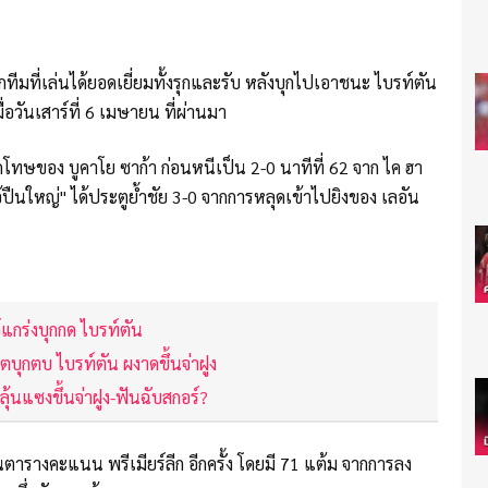
ลูกทีมที่เล่นได้ยอดเยี่ยมทั้งรุกและรับ หลังบุกไปเอาชนะ ไบรท์ตัน
มื่อวันเสาร์ที่ 6 เมษายน ที่ผ่านมา
ุดโทษของ บูคาโย ซาก้า ก่อนหนีเป็น 2-0 นาทีที่ 62 จาก ไค ฮา
อ้ปืนใหญ่" ได้ประตูย้ำชัย 3-0 จากการหลุดเข้าไปยิงของ เลอัน
์แกร่งบุกกด ไบรท์ตัน
ฮอตบุกตบ ไบรท์ตัน ผงาดขึ้นจ่าฝูง
ุ้นแซงขึ้นจ่าฝูง-ฟันฉับสกอร์?
ในตารางคะแนน พรีเมียร์ลีก อีกครั้ง โดยมี 71 แต้ม จากการลง