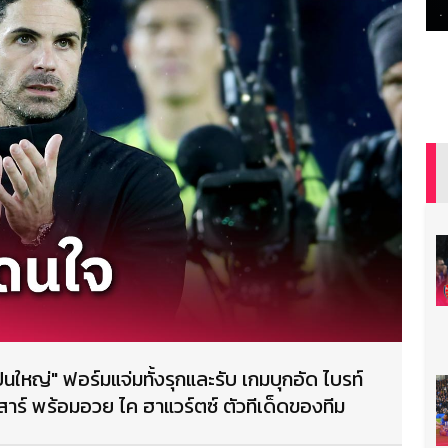
อ้ปืนใหญ่" ฟอร์มแจ่มทั้งรุกและรับ เกมบุกอัด ไบรท์
นเสาร์ พร้อมอวย ไค ฮาแวร์ตซ์ ตัวทีเด็ดของทีม