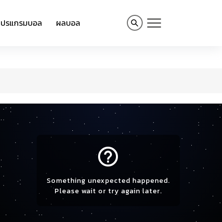
โปรแกรมบอล
ผลบอล
help_outline
Something unexpected happened.
Please wait or try again later.