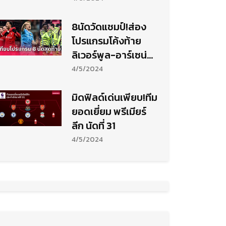
พร้อม ซาก้า
8นัดวัดแชมป์!ส่อง
โปรแกรมโค้งท้าย
ลิเวอร์พูล-อาร์เซน่
อล-แมนซิตี้
4/5/2024
มิดฟิลด์เด่นเพียบ!ทีม
ยอดเยี่ยม พรีเมียร์
ลีก นัดที่ 31
4/5/2024