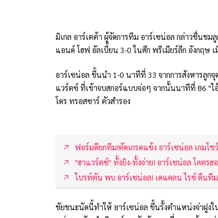
มิเกล อาร์เตต้า ผู้จัดการทีม อาร์เซน่อล กล่าวชื่นชม
แอนด์ โฮฟ อัลเบี้ยน 3-0 ในศึก พรีเมียร์ลีก อังกฤษ เ
อาร์เซน่อล ขึ้นนำ 1-0 นาทีที่ 33 จากการสังหารลูกจ
แวร์ตซ์ ที่เข้าจบสกอร์แบบจ่อๆ จากนั้นนาทีที่ 86 "ไ
โดร ทรอสซาร์ ตัวสำรอง
ฟอร์มดียกทีม!ตัดเกรดแข้ง อาร์เซน่อล เกมโชว
"ฮาแวร์ตซ์" ทั้งยิง-ทั้งจ่าย! อาร์เซน่อล โคตร
ไบรท์ตัน พบ อาร์เซน่อล! เดแคลน ไรซ์ คืนทีมล
ชัยชนะนัดนี้ทำให้ อาร์เซน่อล ขึ้นรั้งตำแหน่งจ่าฝูง