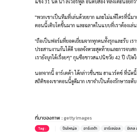
แข่ง 31 นัด นำ ลิเวอร์พูล อันดับสอง ที่ลงเตะน้อยกว่
"พวกเขาเป็นทีมที่เล่นด้วยยาก และไม่แพ้ใครที่นี่มา
ตอนนี้เติบโตขึ้นมาก และฉลาดในแบบที่เราต้องเล่
"ถือเป็นฟอร์มที่ยอดเยี่ยมจากทุกคนทั้งรุกและรับ เ
ประสานงานกันได้ดี บอลจังหวะสุดท้ายและการจบสกอร์ 
เรายังบุกได้เรื่อยๆ" กุนซือชาวสแปนิชวัย 42 ปี เปิ
นอกจากนี้ อาร์เตต้า ได้กล่าวชื่นชม ฮาแวร์ตซ์ ที่นั
สถิติของเขาตอนนี้ดูดีมาก เขาจำเป็นต้องรักษาระดับ
ที่มาของภาพ :
gettyimages
Tag :
ปืนใหญ่ล
อาร์เตต้า
อาร์เซน่อล
มิเกล 