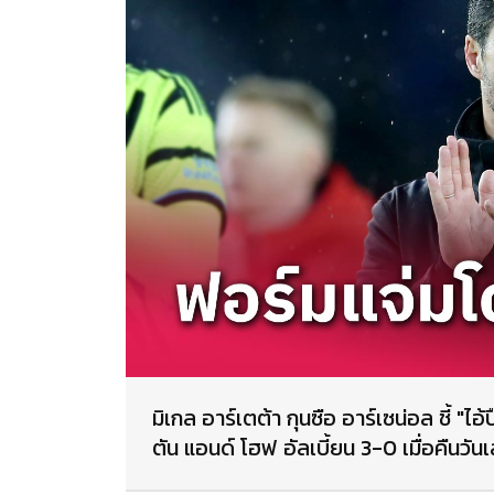
มิเกล อาร์เตต้า กุนซือ อาร์เซน่อล ชี้ "ไ
ตัน แอนด์ โฮฟ อัลเบี้ยน 3-0 เมื่อคืนวั