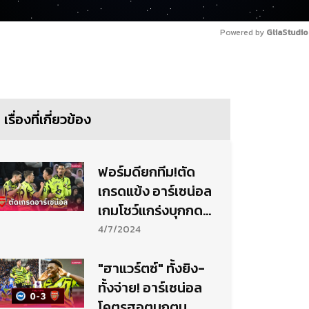
Powered by 
GliaStudio
เรื่องที่เกี่ยวข้อง
ฟอร์มดียกทีม!ตัด
เกรดแข้ง อาร์เซน่อล
เกมโชว์แกร่งบุกกด
ไบรท์ตัน
4/7/2024
"ฮาแวร์ตซ์" ทั้งยิง-
ทั้งจ่าย! อาร์เซน่อล
โคตรฮอตบุกตบ