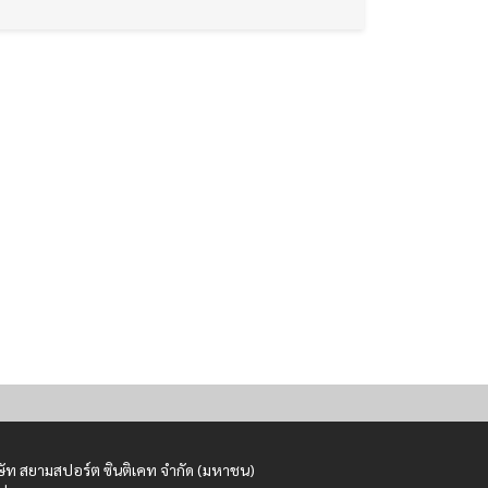
ษัท สยามสปอร์ต ซินติเคท จำกัด (มหาชน)