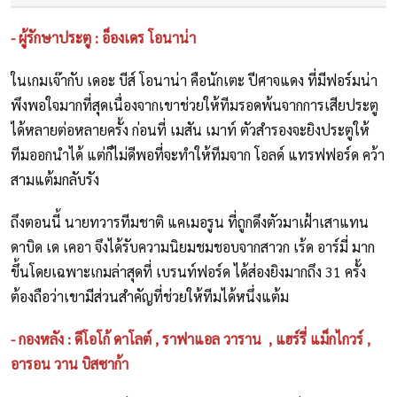
- ผู้รักษาประตู : อ็องเดร โอนาน่า
ในเกมเจ๊ากับ เดอะ บีส์ โอนาน่า คือนักเตะ ปีศาจแดง ที่มีฟอร์มน่า
พึงพอใจมากที่สุดเนื่องจากเขาช่วยให้ทีมรอดพ้นจากการเสียประตู
ได้หลายต่อหลายครั้ง ก่อนที่ เมสัน เมาท์ ตัวสำรองจะยิงประตูให้
ทีมออกนำได้ แต่ก็ไม่ดีพอที่จะทำให้ทีมจาก โอลด์ แทรฟฟอร์ด คว้า
สามแต้มกลับรัง
ถึงตอนนี้ นายทวารทีมชาติ แคเมอรูน ที่ถูกดึงตัวมาเฝ้าเสาแทน
ดาบิด เด เคอา จึงได้รับความนิยมชมชอบจากสาวก เร้ด อาร์มี่ มาก
ขึ้นโดยเฉพาะเกมล่าสุดที่ เบรนท์ฟอร์ด ได้ส่องยิงมากถึง 31 ครั้ง
ต้องถือว่าเขามีส่วนสำคัญที่ช่วยให้ทีมได้หนึ่งแต้ม
- กองหลัง : ดีโอโก้ ดาโลต์ , ราฟาแอล วาราน , แฮร์รี่ แม็กไกวร์ ,
อารอน วาน บิสซาก้า