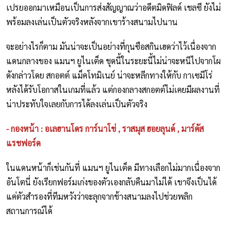
เปรยออกมาเหมือนเป็นการส่งสัญญาณว่าอดีตมิดฟิลด์ เชลซี ยังไม่
พร้อมลงเล่นเป็นตัวจริงหลังจากเขาร้างสนามไปนาน
จะอย่างไรก็ตาม มันน่าจะเป็นอย่างที่กุนซือสกินเฮดว่าไว้เนื่องจาก
แดนกลางของ แมนฯ ยูไนเต็ด ชุดนี้ในระยะนี้ไม่น่าจะหนีไปจากโผ
ดังกล่าวโดย สกอตต์ แม็คโทมิเนย์ น่าจะหลีกทางให้กับ กาเซมีโร่
หลังได้รับโอกาสในเกมที่แล้ว แต่กองกลางสกอตต์ไม่เคยมีผลงานที่
น่าประทับใจเลยกับการได้ลงเล่นเป็นตัวจริง
- กองหน้า : อเลฮานโดร การ์นาโช่ , ราสมุส ฮอยลุนด์ , มาร์คัส
แรชฟอร์ด
ในแดนหน้าก็เช่นกันที่ แมนฯ ยูไนเต็ด มีทางเลือกไม่มากเนื่องจาก
อันโตนี่ ยังเรียกฟอร์มเก่งของตัวเองกลับคืนมาไม่ได้ เขาจึงเป็นได้
แค่ตัวสำรองที่ทีมหวังว่าจะลุกจากช้างสนามลงไปช่วยพลิก
สถานการณ์ได้