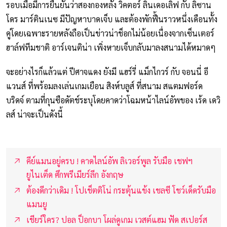
รอบเมื่อมีการยืนยันว่าสองกองหลัง วิคตอร์ ลินเดอเลิฟ กับ ลิซาน
โดร มาร์ตินเนซ มีปัญหาบาดเจ็บ และต้องพักฟื้นราวหนึ่งเดือนทั้ง
คู่โดยเฉพาะรายหลังถือเป็นข่าวน่าช็อกไม่น้อยเนื่องจากเซ็นเตอร์
ฮาล์ฟทีมชาติ อาร์เจนติน่า เพิ่งหายเจ็บกลับมาลงสนามได้หมาดๆ
จะอย่างไรก็แล้วแต่ ปีศาจแดง ยังมี แฮร์รี่ แม็กไกวร์ กับ จอนนี่ อี
แวนส์ ที่พร้อมลงเล่นเกมเยือน สิงห์บลูส์ ที่สนาม สแตมฟอร์ด
บริดจ์ ตามที่กุนซือดัตช์ระบุโดยคาดว่าโฉมหน้าไลน์อัพของ เร้ด เดวิ
ลส์ น่าจะเป็นดังนี้
คีย์แมนอยู่ครบ ! คาดไลน์อัพ ลิเวอร์พูล รับมือ เชฟฯ
ยูไนเต็ด ศึกพรีเมียร์ลีก อังกฤษ
ต้องดีกว่าเดิม ! โปเช็ตติโน่ กระตุ้นแข้ง เชลซี โชว์เด็ดรับมือ
แมนยู
เชียร์ใคร? ปอล ป็อกบา โผล่ดูเกม เวสต์แฮม ฟัด สเปอร์ส