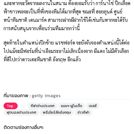
และหากจะวัดจากผลงานในสนาม ต้องยอมรับว่า การ์นาโช่ ปีกเลือด
ฟ้าขาวพอจะเป็นที่พึ่งของทีมได้มากที่สุด ขณะที่ ฮอยลุนด์ ศูนย์
หน้าทีมชาติ เดนมาร์ค สามารถฝากผีฝากไข้ได้เช่นกันหากจะได้รับ
การสนับสนุนจากเพื่อนร่วมทีมมากกว่านี้
สุดท้ายในตำแหน่งปีกซ้าย แรชฟอร์ด จะยังจับจองตำแหน่งนี้ได้ต่อ
ไปแม้จะมีฟอร์มที่น่าเอือมระอาไม่เลิกเนื่องจาก ผีแดง ไม่มีตัวเลือก
ที่ดีไปกว่าดาวเตะทีมชาติ อังกฤษ อีกแล้ว
ที่มาของภาพ :
getty images
Tag :
กีฬาต่างประเทศ
แมนฯ ยูไนเต็ด
เชลซี
ฟุตบอลต่างประเทศ
พรีเมียร์ลีกอังกฤษ
ข่าวกีฬา
ติดตามช่องทางอื่นๆ: