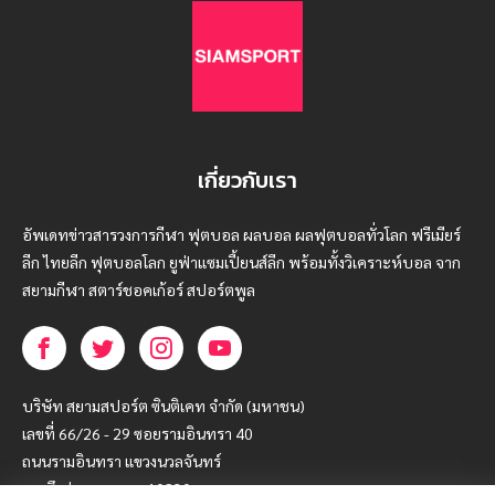
เกี่ยวกับเรา
อัพเดทข่าวสารวงการกีฬา ฟุตบอล ผลบอล ผลฟุตบอลทั่วโลก ฟรีเมียร์
ลีก ไทยลีก ฟุตบอลโลก ยูฟ่าแซมเปี้ยนส์ลีก พร้อมทั้งวิเคราะห์บอล จาก
สยามกีฬา สตาร์ชอคเก้อร์ สปอร์ตพูล
บริษัท สยามสปอร์ต ซินติเคท จำกัด (มหาชน)
เลขที่ 66/26 - 29 ซอยรามอินทรา 40
ถนนรามอินทรา แขวงนวลจันทร์
เขตบึงกุ่ม กรุงเทพฯ 10230