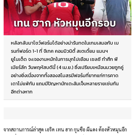
หลังกลับมาโชว์ฟอร์มได้อย่างน่ารันทดในเกมเสมอกับ เบ
รนท์ฟอร์ด 1-1 ที่ จีเทค คอมมิวนิตี้ สเตเดี้ยม แมนฯ
ยูไนเต็ด จะเจองานหนักในการบุกไปเยือน เชลซี ทำศึก พี
เมียร์ลีก วันพฤหัสบดีนี้ (4 เม.ย.) ซึ่งเปรียบเหมือนมวยถูกคู่
อย่างยิ่งเนื่องจากทั้งสองสโมสรมีฟอร์มที่ยากแก่การคาด
เดาไม่แพ้กัน แถมมีปัญหานักเตะล้มเจ็บหลายรายเช่นกัน
อีกต่างหาก
จากสถานการณ์ล่าสุด เอริค เทน ฮาก กุนซือ ผีแดง ต้องหัวหมุนอีก