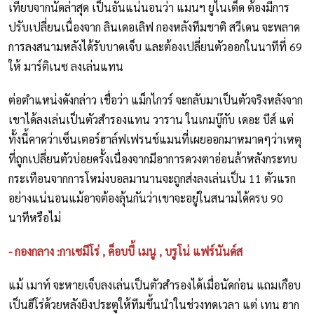
เทียบจากนัดล่าสุด เป็นอันแน่นอนว่า แมนฯ ยูไนเต็ด ต้องมีการ
ปรับเปลี่ยนเนื่องจาก ลินเดอเลิฟ กองหลังทีมชาติ สวีเดน จะพลาด
การลงสนามหลังได้รับบาดเจ็บ และต้องเปลี่ยนตัวออกในนาทีที่ 69
ให้ มาร์ติเนซ ลงเล่นแทน
ต่อตำแหน่งดังกล่าว เชื่อว่า แม็กไกวร์ จะกลับมาเป็นตัวจริงหลังจาก
เขาได้ลงเล่นเป็นตัวสำรองแทน วาราน ในเกมบู๊กับ เดอะ บีส์ แต่
ทั้งนี้คาดว่าเซ็นเตอร์ฮาล์ฟเฟรนช์แมนที่เผยออกมาหมาดๆว่าเหตุ
ที่ถูกเปลี่ยนตัวบ่อยครั้งเนื่องจากมีอาการดวงตาอ่อนล้าหลังกระทบ
กระเทือนจากการโหม่งบอลมานานจะถูกส่งลงเล่นเป็น 11 ตัวแรก
อย่างแน่นอนแม้อาจต้องลุ้นกันว่าเขาจะอยู่ในสนามได้ครบ 90
นาทีหรือไม่
- กองกลาง :กาเซมีโร่ , ค็อบบี้ เมนู , บรูโน่ แฟร์นันด์ส
แม้ เมาท์ จะหายเจ็บลงเล่นเป็นตัวสำรองได้เมื่อนัดก่อน แถมเกือบ
เป็นฮีโร่ด้วยหลังยิงประตูให้ทีมขึ้นนำในช่วงทดเวลา แต่ เทน ฮาก