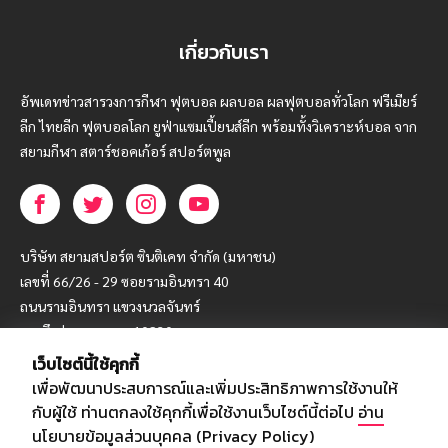
เกี่ยวกับเรา
อัพเดทข่าวสารวงการกีฬา ฟุตบอล ผลบอล ผลฟุตบอลทั่วโลก ฟรีเมียร์
ลีก ไทยลีก ฟุตบอลโลก ยูฟ่าแซมเปี้ยนส์ลีก พร้อมทั้งวิเคราะห์บอล จาก
สยามกีฬา สตาร์ชอคเก้อร์ สปอร์ตพูล
บริษัท สยามสปอร์ต ซินติเคท จำกัด (มหาชน)
เลขที่ 66/26 - 29 ซอยรามอินทรา 40
ถนนรามอินทรา แขวงนวลจันทร์
เขตบึงกุ่ม กรุงเทพฯ 10230
เว็บไซต์นี้ใช้คุกกี้
โทร : 02-5088-000
เพื่อพัฒนาประสบการณ์และเพิ่มประสิทธิภาพการใช้งานให้
อีเมล์ :
webmaster@siamsport.co.th
กับผู้ใช้ ท่านตกลงใช้คุกกี้เพื่อใช้งานเว็บไซต์นี้ต่อไป
อ่าน
เว็บไซต์ : www.siamsport.co.th
นโยบายข้อมูลส่วนบุคคล (Privacy Policy)