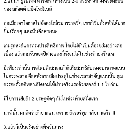
2.แมนฯ ยูไนเต็ด ควรจะทิ้งห่างเป็น 2-0 ด้วยซ้ำจากจังหวะตะบัน
ของ สก๊อตต์ แม็คโทมิเนย์
ต่อเมื่อเอาโอกาสไปยัดลงโถส้วม พวกพรี่ๆ เขาก็เริ่มตั้งหลักได้มาก
ขึ้นเรื่อยๆ และนั่นคือหายนะ
เกมรุกหงส์แดงทรงประสิทธิภาพ โดยไม่จำเป็นต้องขย่มอย่างต่อ
เนื่อง แล้วเกมรับของปีศาจแดงก็พังจนได้ในช่วงท้ายครึ่งแรก
มิเพียงเท่านั้น พอโดนตีเสมอแล้วก็เสียสมาธิกันเองจนพลาดแบบ
ไม่ควรพลาด คือหลังจากเสียประตูในช่วงเวลาสำคัญแบบนั้น คุณ
ควรจะตั้งสติพลางปิดเกมให้ผ่านครึ่งแรกด้วยสกอร์ 1-1 ไปก่อน
มิใช่การเสียถึง 2 ประตูติดๆ กันในช่วงท้ายครึ่งแรก
นาทีนั้น ผมคิดว่าลำบากแน่ เพราะ ลิเวอร์พูล กลับมาแล้ว !!!
3.แล้วก็เป็นจริงอย่างที่หวั่นเกรง