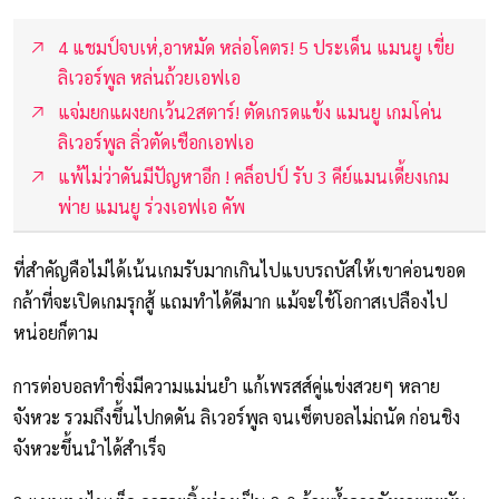
4 แชมป์จบเห่,อาหมัด หล่อโคตร! 5 ประเด็น แมนยู เขี่ย
ลิเวอร์พูล หล่นถ้วยเอฟเอ
แจ่มยกแผงยกเว้น2สตาร์! ตัดเกรดแข้ง แมนยู เกมโค่น
ลิเวอร์พูล ลิ่วตัดเชือกเอฟเอ
แพ้ไม่ว่าดันมีปัญหาอีก ! คล็อปป์ รับ 3 คีย์แมนเดี้ยงเกม
พ่าย แมนยู ร่วงเอฟเอ คัพ
ที่สำคัญคือไม่ได้เน้นเกมรับมากเกินไปแบบรถบัสให้เขาค่อนขอด
กล้าที่จะเปิดเกมรุกสู้ แถมทำได้ดีมาก แม้จะใช้โอกาสเปลืองไป
หน่อยก็ตาม
การต่อบอลทำชิ่งมีความแม่นยำ แก้เพรสส์คู่แข่งสวยๆ หลาย
จังหวะ รวมถึงขึ้นไปกดดัน ลิเวอร์พูล จนเซ็ตบอลไม่ถนัด ก่อนชิง
จังหวะขึ้นนำได้สำเร็จ