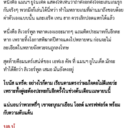
หนึ่งคือ แมนฯ ยูไนเต็ด แสดงให้เห็นว่าถ้าตั้งอกตั้งใจจะเล่นเกมรุก
กันจริงๆ พวกมึงก็เล่นได้นี่หว่า ทำไมหลายเกมที่ผ่านมาถึงชอบด้อย
ค่าตัวเองแบบนั้น และเอริค เทน ฮาก ควรเลิกปอดแหกได้แล้ว
หนึ่งคือ ลิเวอร์พูล พลาดเองเยอะมากๆ แถมติดประมาทกันอีกตะ
หาก เพราะทิ้งโอกาสพิฆาตปีศาจแดงไปหลายหน ก่อนจะไม่
ละเอียดในหลายจังหวะจนถูกลงโทษ
สุดท้ายคือมนตร์เสน่ห์ของ เอฟเอ คัพ ที่ แมนฯ ยูไนเต็ด มักจะ
ทำได้ดีกว่า ลิเวอร์พูล เสมอ มันยังคงอยู่
โบนัส แทร็ค: อย่างไรก็ตาม เรียนตามตรงว่าผมใจคอไม่ดีเลยว่ะ
เพราะทั้งคู่จะต้องปะทะกันอีกครั้งในช่วงต้นเดือนเมษายนนี้
แน่นอนว่าพวกพรี่ๆ เขาจะบุกมาเยือน โอลด์ แทรฟฟอร์ด พร้อม
กับความคับแค้น
บอ.บู๋