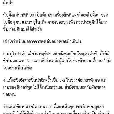
มิหนำ
นับตั้งแต่นาทีที่ 80 เป็นต้นมา เครื่องจักรสีแดงก็ชอตไปดื้อๆ ชอต
ไปดื้อๆ จน แมนฯ ยูไนเต็ด ครองบอลบุก เพื่อทวงประตูคืนได้มาก
ขึ้น ก่อนตีเสมอได้สำเร็จ
เข้าใจว่าเป็นผลจากการลงเล่นอย่างซอยยิกเกินไป
เกม ยูโรปา ลีก เมื่อวันพฤหัสฯ เจเคจัดชุดเกือบใหญ่ลงทำศึก ทั้งที่มี
ชัยในเกมแรก 5-1 และมันส่งผลต่อผู้เล่นในช่วงท้ายเกมที่อ่อนกำลัง
ไปอย่างเห็นได้ชัด
4.แม้จะชิงจังหวะขึ้นนำอีกครั้งเป็น 3-2 ในช่วงต่อเวลาพิเศษ แต่
เกมของ ลิเวอร์พูล ไม่ได้เหนือกว่าเลย ซ้ำยังจ่ายบอลกันผิดพลาด
บ่อยหน
ว่าแล้วก็ต้องชม เอริค เทน ฮาก ที่มองเห็นจุดบกพร่องของคู่แข่ง
แล้วกล้าวัดได้เสียด้วยการส่งตัวรุกลงมาบดขยี้แบบเสี่ยงเป็นเสี่ยงกัน