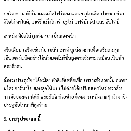
ขอโทษ...นาทีนั้น แผงแบ็คโฟร์ของ แมนฯ ยูไนเต็ด ประกอบด้วย
ดิโอโก้ ดาโลต์, แฮร์รี่ แม็กไกวร์, บรูโน่ แฟร์นันด์ส และ อันโตนี่
อาหมัด ดิยัลโล่ ถูกส่งลงมาเป็นกองหน้า
คริสเตียน เอริคเซ่น กับ เมสัน เมาต์ ถูกส่งลงมาเพื่อเสริมเกมรุก
เซ็นเตอร์แบ็คอย่างไอ้หัวแตงโมก็ขึ้นสูงตามจังหวะเหมือนเป็นหัว
หอกอีกคน
จังหวะประตูชัย "ไอ้หมัด" ทำสิ่งที่เหลือเชื่อ เพราะจังหวะนั้น อเลฮา
นโดร การ์นาโช่ แทงลูกให้แบบไม่ค่อยได้เปรียบเท่าไหร่ ทว่าด้วย
การจับบอลแรกได้ดี และสับไกด้วยซ้ายที่เหมาะเหม็งมากๆ นำมาซึ่ง
ประตูชัยในนาทีสุดท้าย
5. บทสรุปของเกมนี้