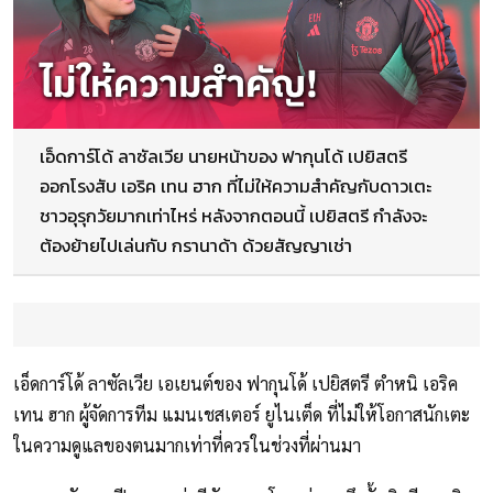
เอ็ดการ์โด้ ลาซัลเวีย นายหน้าของ ฟากุนโด้ เปยิสตรี
ออกโรงสับ เอริค เทน ฮาก ที่ไม่ให้ความสำคัญกับดาวเตะ
ชาวอุรุกวัยมากเท่าไหร่ หลังจากตอนนี้ เปยิสตรี กำลังจะ
ต้องย้ายไปเล่นกับ กรานาด้า ด้วยสัญญาเช่า
เอ็ดการ์โด้ ลาซัลเวีย เอเยนต์ของ ฟากุนโด้ เปยิสตรี ตำหนิ เอริค
เทน ฮาก ผู้จัดการทีม แมนเชสเตอร์ ยูไนเต็ด ที่ไม่ให้โอกาสนักเตะ
ในความดูแลของตนมากเท่าที่ควรในช่วงที่ผ่านมา