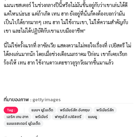
แมนเชสเตอร์ ในช่วงกลางปีนี้หรือไม่มันขึ้นอยู่กับว่าเขาเล่นได้ดี
แค่ไหนน่ะนะ แต่ถ้าเกิด เทน ฮาก ยังอยู่ที่นั่นก็คงต้องบอกว่ามัน
เป็นไปได้ยากมากๆ เทน ฮาก ไม่ใช้งานเขา, ไม่ให้ความสำคัญกับ
เขา และไม่ได้ปฏิบัติกับเขาแบบมืออาชีพ"
นี่ไม่ใช่ครั้งแรกที่ ลาซัลเวีย แสดงความไม่พอใจเรื่องที่ เปยิสตรี ไม่
ได้ลงเล่นมากนัก โดยเมื่อช่วงเดือนมกราคม ปีก่อน เขาก็เคยเรียก
ร้องให้ เทน ฮาก ใช้งานดาวเตะชาวอุรุกวัยมากขึ้นมาแล้ว
ที่มาของภาพ :
gettyimages
Tag :
แมนฯ ยูไนเต็ด
พรีเมียร์ลีก อังกฤษ
พรีเมียร์ลีก
เอริค เทน ฮาก
พรีเมียร์
ฟากุนโด้ เปยิสตรี
แมนยู
แมนเชสเตอร์ ยูไนเต็ด