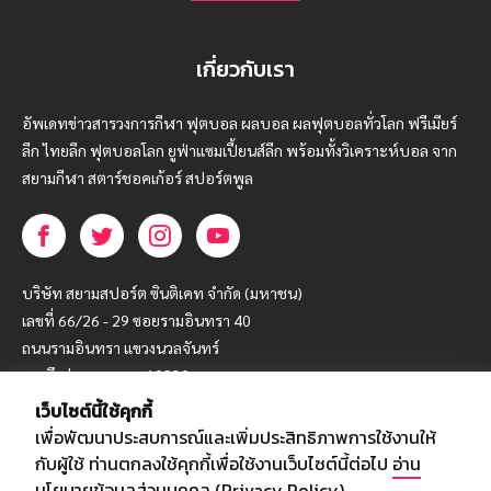
เกี่ยวกับเรา
อัพเดทข่าวสารวงการกีฬา ฟุตบอล ผลบอล ผลฟุตบอลทั่วโลก ฟรีเมียร์
ลีก ไทยลีก ฟุตบอลโลก ยูฟ่าแซมเปี้ยนส์ลีก พร้อมทั้งวิเคราะห์บอล จาก
สยามกีฬา สตาร์ชอคเก้อร์ สปอร์ตพูล
บริษัท สยามสปอร์ต ซินติเคท จำกัด (มหาชน)
เลขที่ 66/26 - 29 ซอยรามอินทรา 40
ถนนรามอินทรา แขวงนวลจันทร์
เขตบึงกุ่ม กรุงเทพฯ 10230
เว็บไซต์นี้ใช้คุกกี้
โทร : 02-5088-000
เพื่อพัฒนาประสบการณ์และเพิ่มประสิทธิภาพการใช้งานให้
อีเมล์ :
webmaster@siamsport.co.th
กับผู้ใช้ ท่านตกลงใช้คุกกี้เพื่อใช้งานเว็บไซต์นี้ต่อไป
อ่าน
เว็บไซต์ : www.siamsport.co.th
นโยบายข้อมูลส่วนบุคคล (Privacy Policy)