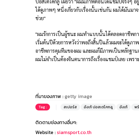
ปอสเตโคกลู เผยว่า "ผมมีภาพตอนได้แชมป์จริงๆ อยู่แล
ได้ดูภาพๆ หนึ่งเกี่ยวกับเรื่องนั้นเช่นกัน ผมได้ม
ช่วย"
"ผมรักการเป็นผู้ชนะ ผมทำแบบนั้นได้ตลอดอาชีพกา
เริ่มต้นปีด้วยการหวังว่าพอถึงสิ้นปีแล้วผมจะได้ด
อาชีพการคุมทีมของผม และผมก็มีภาพเป็นหลักฐานเยอะ
ผมไม่จำเป็นต้องจินตนาการถึงเรื่องแชมป์เลย เพ
ที่มาของภาพ :
getty image
Tag :
สเปอร์ส
อังเก้ ปอสเตโคกลู
อังเก้
พรี
ติดตามช่องทางอื่นๆ:
Website :
siamsport.co.th