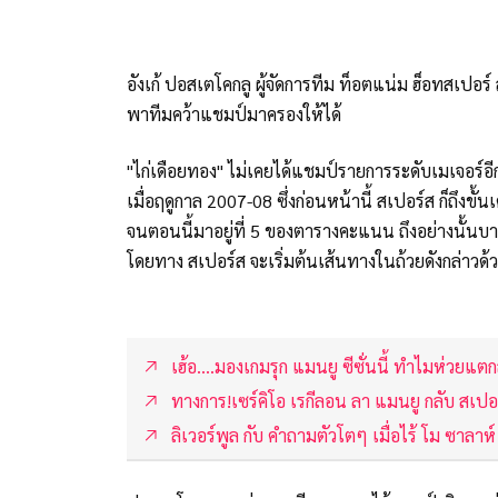
อังเก้ ปอสเตโคกลู ผู้จัดการทีม ท็อตแน่ม ฮ็อทสเปอร์ 
พาทีมคว้าแชมป์มาครองให้ได้
"ไก่เดือยทอง" ไม่เคยได้แชมป์รายการระดับเมเจอร์อีกเ
เมื่อฤดูกาล 2007-08 ซึ่งก่อนหน้านี้ สเปอร์ส ก็ถึงขั
จนตอนนี้มาอยู่ที่ 5 ของตารางคะแนน ถึงอย่างนั้น
โดยทาง สเปอร์ส จะเริ่มต้นเส้นทางในถ้วยดังกล่าวด้วยก
เฮ้อ....มองเกมรุก แมนยู ซีซั่นนี้ ทำไมห่วยแตกส
ทางการ!เซร์คิโอ เรกีลอน ลา แมนยู กลับ สเปอ
ลิเวอร์พูล กับ คำถามตัวโตๆ เมื่อไร้ โม ซาลาห์