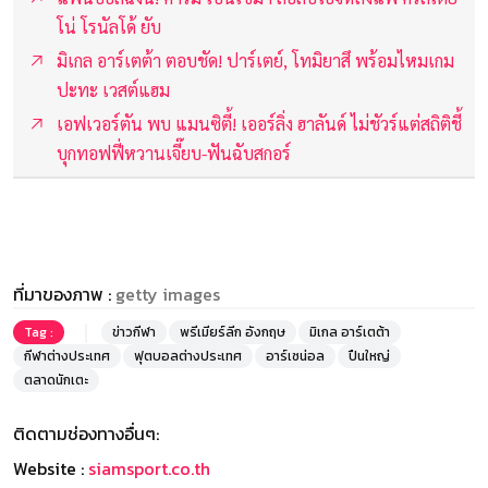
โน่ โรนัลโด้ ยับ
มิเกล อาร์เตต้า ตอบชัด! ปาร์เตย์, โทมิยาสึ พร้อมไหมเกม
ปะทะ เวสต์แฮม
เอฟเวอร์ตัน พบ แมนซิตี้! เออร์ลิ่ง ฮาลันด์ ไม่ชัวร์แต่สถิติชี้
บุกทอฟฟี่หวานเจี๊ยบ-ฟันฉับสกอร์
ที่มาของภาพ :
getty images
Tag :
ข่าวกีฬา
พรีเมียร์ลีก อังกฤษ
มิเกล อาร์เตต้า
กีฬาต่างประเทศ
ฟุตบอลต่างประเทศ
อาร์เซน่อล
ปืนใหญ่
ตลาดนักเตะ
ติดตามช่องทางอื่นๆ:
Website :
siamsport.co.th