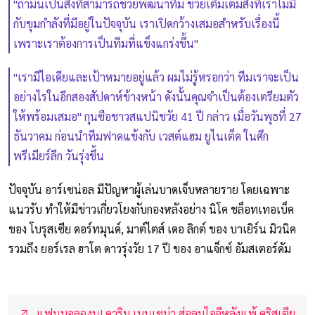
"ถ้ามันเป็นสิ่งที่สามารถช่วยพัฒนาทีม ช่วยเติมเต็มสิ่งที่เราไม่มี
กับขุมกำลังที่มีอยู่ในปัจจุบัน เราเปิดกว้างเสมอสำหรับเรื่องนี้
เพราะเราต้องการเป็นทีมที่แข็งแกร่งขึ้น"
"เรามีไอเดียและเป้าหมายอยู่แล้ว ผมไม่รู้หรอกว่า ทีมเราจะเป็น
อย่างไรในอีกสองสัปดาห์ข้างหน้า ดังนั้นคุณจำเป็นต้องเตรียมตัว
ให้พร้อมเสมอ" กุนซือชาวสแปนิชวัย 41 ปี กล่าว เมื่อวันพุธที่ 27
ธันวาคม ก่อนนำทีมฟาดแข้งกับ เวสต์แฮม ยูไนเต็ด ในศึก
พรีเมียร์ลีก วันรุ่งขึ้น
ปัจจุบัน อาร์เซน่อล มีปัญหาผู้เล่นบาดเจ็บหลายราย โดยเฉพาะ
แนวรับ ทำให้มีข่าวเกี่ยวโยงกับกองหลังอย่าง นิโค ชล็อทเทอเบ็ค
ของ โบรุสเซีย ดอร์ทมุนด์, มาต์ไตส์ เดอ ลิกต์ ของ บาเยิร์น มิวนิค
รวมถึง ยอร์เรล ฮาโต ดาวรุ่งวัย 17 ปี ของ อาแจ็กซ์ อัมสเตอร์ดัม
แฟนบอลฉงน! คาริม เบนเซม่า ส่อลบไอจีหลังแพ้ คริสเตีย