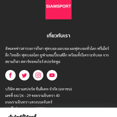
เกี่ยวกับเรา
อัพเดทข่าวสารวงการกีฬา ฟุตบอล ผลบอล ผลฟุตบอลทั่วโลก ฟรีเมียร์
ลีก ไทยลีก ฟุตบอลโลก ยูฟ่าแซมเปี้ยนส์ลีก พร้อมทั้งวิเคราะห์บอล จาก
สยามกีฬา สตาร์ชอคเก้อร์ สปอร์ตพูล
บริษัท สยามสปอร์ต ซินติเคท จำกัด (มหาชน)
เลขที่ 66/26 - 29 ซอยรามอินทรา 40
ถนนรามอินทรา แขวงนวลจันทร์
เขตบึงกุ่ม กรุงเทพฯ 10230