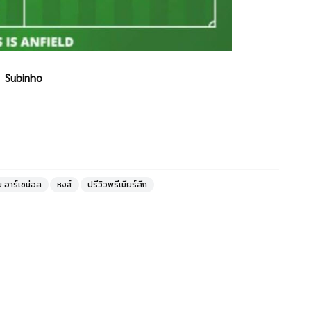
Subinho
บ อาร์เซน่อล
หงส์
ปรีวิวพรีเมียร์ลีก