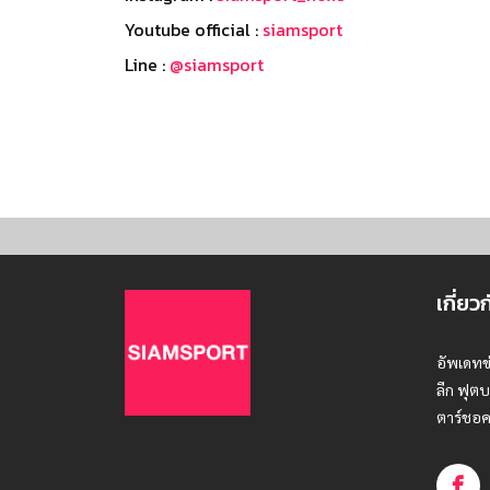
Youtube official :
siamsport
Line :
@siamsport
เกี่ยว
อัพเดทข
ลีก ฟุตบ
ตาร์ชอค