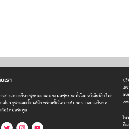
กับเรา
บริ
เลข
ถนน
่าวสารวงการกีฬา ฟุตบอล ผลบอล ผลฟุตบอลทั่วโลก ฟรีเมียร์ลีก ไทย
เขต
อลโลก ยูฟ่าแซมเปี้ยนส์ลีก พร้อมทั้งวิเคราะห์บอล จากสยามกีฬา ส
เก้อร์ สปอร์ตพูล
โทร
อีเม