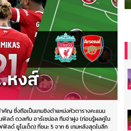
ศึกสำคัญ ซึ่งถือเป็นเกมชิงตำแหน่งหัวตารางคะแนน
นฟิลด์ ดวลกับ อาร์เซน่อล ทีมจ่าฝูง (ก่อนรู้ผลคู่ใน
ฟฟิลด์ ยูไนเต็ด) ที่ชนะ 5 จาก 6 เกมหลังสุดในลีก