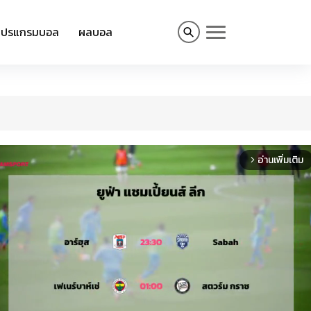
โปรแกรมบอล
ผลบอล
อ่านเพิ่มเติม
arrow_forward_ios