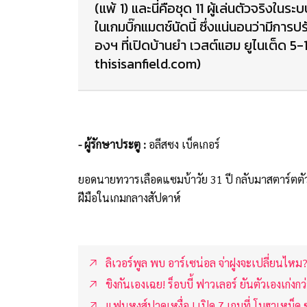
(แพ้ 1) และนี่คือชุด 11 ผู้เล่นตัวจริงในระ
ในเกมบิ๊กแมตช์นัดนี้ ซึ่งแน่นอนว่ามี
องฯ ที่เปิดบ้านยำ เวสต์แฮม ยูไนเต็ด 5-1 
thisisanfield.com)
- ผู้รักษาประตู :
อลีสซง เบ็คเกอร์
ยอดนายทวารเลือดแซมบ้าวัย 31 ปี กลับมาสตาร์ตตัวจร
ฝีมือในเกมกลางสัปดาห์
ลิเวอร์พูล พบ อาร์เซน่อล จ่าฝูงจะเปลี่ยนไหม?
ขิงกันเองเฉย! ร็อบบี้ ฟาวเลอร์ ยันตัวเองเก่งกว่
แฟนหงส์ปาดเหงื่อ ! เปิด 7 เกมที่ โมฮาเหม็ด