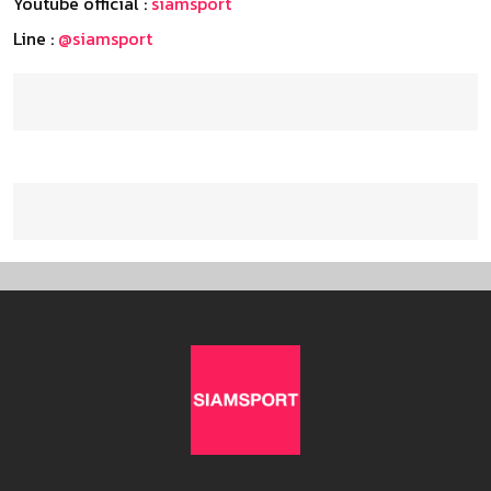
Youtube official :
siamsport
Line :
@siamsport