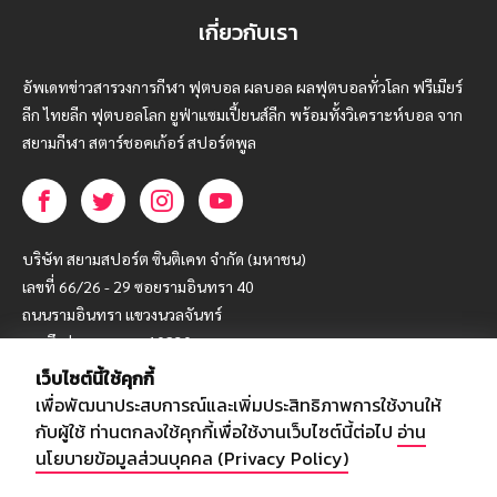
เกี่ยวกับเรา
อัพเดทข่าวสารวงการกีฬา ฟุตบอล ผลบอล ผลฟุตบอลทั่วโลก ฟรีเมียร์
ลีก ไทยลีก ฟุตบอลโลก ยูฟ่าแซมเปี้ยนส์ลีก พร้อมทั้งวิเคราะห์บอล จาก
สยามกีฬา สตาร์ชอคเก้อร์ สปอร์ตพูล
บริษัท สยามสปอร์ต ซินติเคท จำกัด (มหาชน)
เลขที่ 66/26 - 29 ซอยรามอินทรา 40
ถนนรามอินทรา แขวงนวลจันทร์
เขตบึงกุ่ม กรุงเทพฯ 10230
เว็บไซต์นี้ใช้คุกกี้
โทร : 02-5088-000
เพื่อพัฒนาประสบการณ์และเพิ่มประสิทธิภาพการใช้งานให้
อีเมล์ :
webmaster@siamsport.co.th
กับผู้ใช้ ท่านตกลงใช้คุกกี้เพื่อใช้งานเว็บไซต์นี้ต่อไป
อ่าน
เว็บไซต์ : www.siamsport.co.th
นโยบายข้อมูลส่วนบุคคล (Privacy Policy)