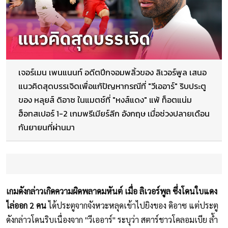
เจอร์เมน เพนแนนท์ อดีตปีกจอมพลิ้วของ ลิเวอร์พูล เสนอ
แนวคิดสุดบรรเจิดเพื่อแก้ปัญหากรณีที่ "วีเออาร์" ริบประตู
ของ หลุยส์ ดิอาซ ในแมตช์ที่ "หงส์แดง" แพ้ ท็อตแน่ม
ฮ็อทสเปอร์ 1-2 เกมพรีเมียร์ลีก อังกฤษ เมื่อช่วงปลายเดือน
กันยายนที่ผ่านมา
เกมดังกล่าวเกิดความผิดพลาดมหันต์ เมื่อ ลิเวอร์พูล ซึ่งโดนใบแดง
ไล่ออก 2 คน
ได้ประตูจากจังหวะหลุดเข้าไปยิงของ ดิอาซ แต่ประตู
ดังกล่าวโดนริบเนื่องจาก "วีเออาร์" ระบุว่า สตาร์ชาวโคลอมเบีย ล้ำ