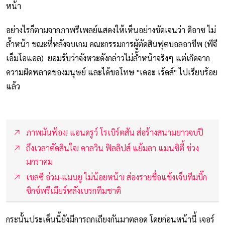
หน้า
อย่างไรก็ตามจากภาพรีเพลย์แสดงให้เห็นอย่างชัดเจนว่า ดิอาซ ไม่
ล้ำหน้า ขณะที่หลังจบเกม คณะกรรมการผู้ตัดสินฟุตบอลอาชีพ (พีจี
เอ็มโอแอล) ยอมรับว่าจังหวะดังกล่าวไม่ล้ำหน้าจริงๆ แต่เกิดจาก
ความผิดพลาดของมนุษย์ และได้ขอโทษ "เดอะ เร้ดส์" ไปเรียบร้อย
แล้ว
ภาพมันฟ้อง! แอนดรูว์ โรเบิร์ตสัน ส่อร้างสนามยาวจบปี
ถึงเวลาตัดสินใจ! คาลวิน ฟิลลิปส์ แย้มลา แมนซิตี้ ช่วง
มกราคม
เชลซี อ่วม-แมนยู ไม่น้อยหน้า! ส่องรายชื่อแข้งเจ็บทีมบิ๊ก
ซิกซ์พรีเมียร์หลังเบรกทีมชาติ
กระนั้นประเด็นนี้ยังมีการถกเถียงกันมาตลอด โดยก่อนหน้านี้ เจอร์