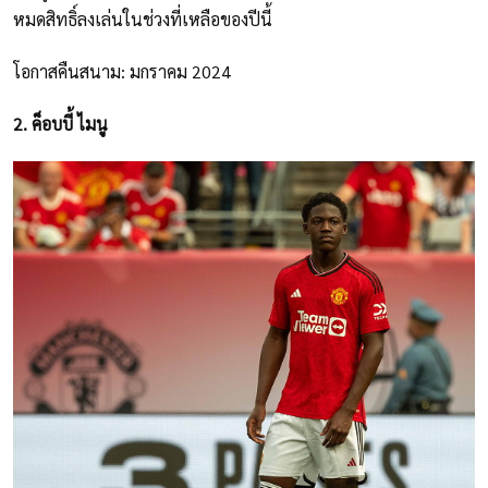
หมดสิทธิ์ลงเล่นในช่วงที่เหลือของปีนี้
โอกาสคืนสนาม: มกราคม 2024
2. ค็อบบี้ ไมนู