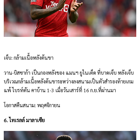
เจ็บ: กล้ามเนื้อหลังต้นขา
วาน-บิสซาก้า เป็นกองหลังของ แมนฯ ยูไนเต็ด ที่บาดเจ็บ หลังเจ็บ
บริเวณกล้ามเนื้อหลังต้นขาระหว่างลงสนามเป็นตัวสำรองท้ายเกม
แพ้ ไบรท์ตัน คาบ้าน 1-3 เมื่อวันเสาร์ที่ 16 ก.ย.ที่ผ่านมา
โอกาสคืนสนาม: พฤศจิกายน
6. ไทเรลล์ มาลาเซีย