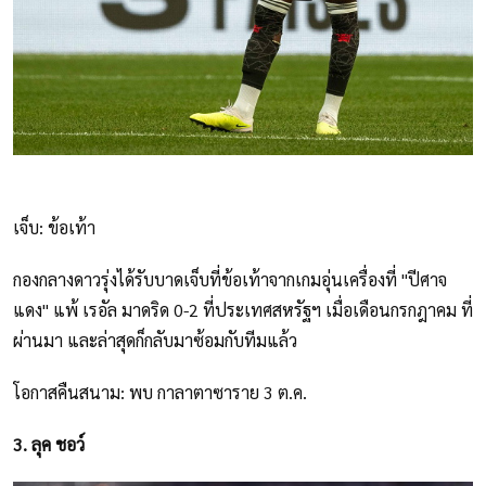
เจ็บ: ข้อเท้า
กองกลางดาวรุ่งได้รับบาดเจ็บที่ข้อเท้าจากเกมอุ่นเครื่องที่ "ปีศาจ
แดง" แพ้ เรอัล มาดริด 0-2 ที่ประเทศสหรัฐฯ เมื่อเดือนกรกฎาคม ที่
ผ่านมา และล่าสุดก็กลับมาซ้อมกับทีมแล้ว
โอกาสคืนสนาม: พบ กาลาตาซาราย 3 ต.ค.
3. ลุค ชอว์