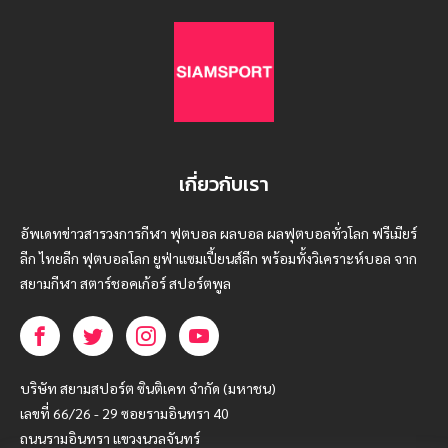
เกี่ยวกับเรา
อัพเดทข่าวสารวงการกีฬา ฟุตบอล ผลบอล ผลฟุตบอลทั่วโลก ฟรีเมียร์
ลีก ไทยลีก ฟุตบอลโลก ยูฟ่าแซมเปี้ยนส์ลีก พร้อมทั้งวิเคราะห์บอล จาก
สยามกีฬา สตาร์ชอคเก้อร์ สปอร์ตพูล
บริษัท สยามสปอร์ต ซินติเคท จำกัด (มหาชน)
เลขที่ 66/26 - 29 ซอยรามอินทรา 40
ถนนรามอินทรา แขวงนวลจันทร์