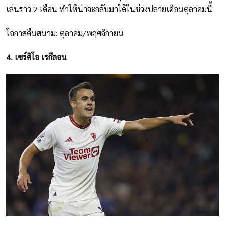
เล่นราว 2 เดือน ทำให้น่าจะกลับมาได้ในช่วงปลายเดือนตุลาคมนี้
โอกาสคืนสนาม: ตุลาคม/พฤศจิกายน
4. เซร์คิโอ เรกีลอน