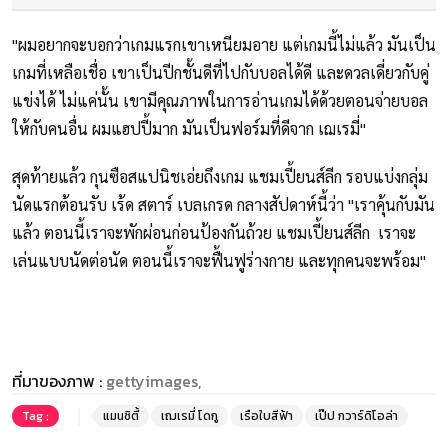
"ผมอยากจะบอกว่าเกมแรกเขาเหนียมอาย แต่เกมนี้ไม่แล้ว มันเป็น
เกมที่เหลือเชื่อ เขาเป็นปีกชั้นดีที่ไปกับบอลได้ดี และดวลเดี่ยวกับคู่
แข่งได้ ไม่แค่นั้น เขามีคุณภาพในการอ่านเกมได้ด้วยตอนจ่ายบอล
ให้กับคนอื่น ผมแฮปปี้มาก มันเป็นฟอร์มที่ดีจาก เฌเรมี่"
สุดท้ายแล้ว กุนซือสแปนิชเอ่ยถึงเกม แชมเปี้ยนส์ลีก รอบแบ่งกลุ่ม
นัดแรกต้อนรับ เร้ด สตาร์ เบลเกรด กลางสัปดาห์นี้ว่า "เราคุ้นกับมัน
แล้ว ตอนนี้เราจะพักผ่อนก่อนป้องกันถ้วย แชมเปี้ยนส์ลีก เราจะ
เล่นแบบนัดต่อนัด ตอนนี้เราจะฟื้นฟูร่างกาย และทุกคนจะพร้อม"
ที่มาของภาพ :
gettyimages,
Tag :
แมนซิตี้
เฌเรมี่ โดกู
เรือใบสีฟ้า
เป๊ป กวาร์ดิโอล่า