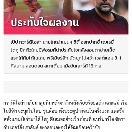
เป๊ป กวาร์ดิโอล่า นายใหญ่ แมนฯ ซิตี้ ออกปากชี้ เฌเรมี่
โดกู ปีกตัวใหม่มีฟอร์มที่น่าประทับใจหลังสอยตาข่ายเม็ด
แรกให้ทีมได้ในเกม พรีเมียร์ลีก นัดบุกไปคว่ำ เวสต์แฮม 3-1
ที่สนาม ลอนดอน สเตเดี้ยม เมื่อวันเสาร์ที่ 16 ก.ย.
กวาร์ดิโอล่า กลับมาคุมทีมหลังผ่าตัดหลังเรียบร้อยแล้ว และแม้ เรือ
ใบสีฟ้า จะบุกไปโดน ขุนค้อน พังประตูนำก่อนในครึ่งแรก แต่ครึ่ง
หลังแชมป์เก่ามาได้ โดกู ตีเสมออย่างเร็ว ก่อนที่ แบร์นาร์โด ซิลวา
กับ เออร์ลิ่ง ฮาลันด์ จะกดคนละตุงให้ทีมเยือนคว้าชัย