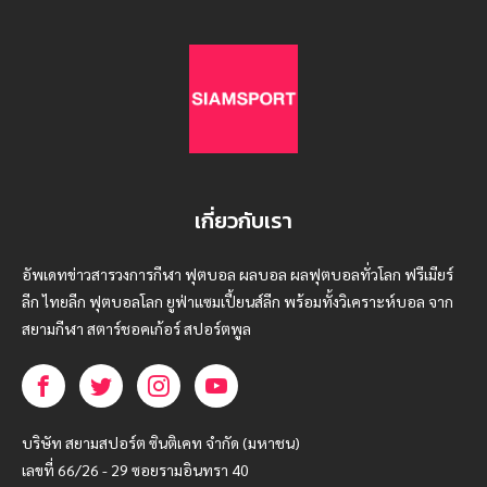
เกี่ยวกับเรา
อัพเดทข่าวสารวงการกีฬา ฟุตบอล ผลบอล ผลฟุตบอลทั่วโลก ฟรีเมียร์
ลีก ไทยลีก ฟุตบอลโลก ยูฟ่าแซมเปี้ยนส์ลีก พร้อมทั้งวิเคราะห์บอล จาก
สยามกีฬา สตาร์ชอคเก้อร์ สปอร์ตพูล
บริษัท สยามสปอร์ต ซินติเคท จำกัด (มหาชน)
เลขที่ 66/26 - 29 ซอยรามอินทรา 40