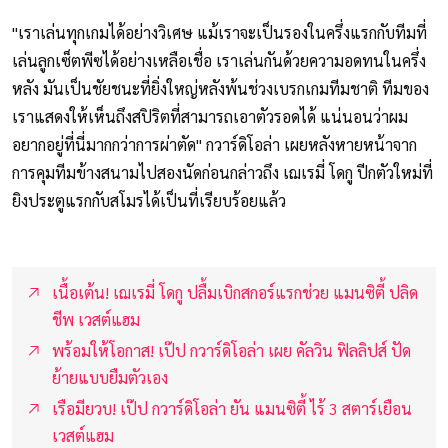
"เราเล่นทุกเกมได้อย่างวิเศษ แม้เราจะเป็นรองในครึ่งแรกกับทีมที่
เล่นลูกเซ็ตพีซได้อย่างเหลือเชื่อ เราเล่นกันด้วยความอดทนในครึ่ง
หลัง มันเป็นชัยชนะที่ยิ่งใหญ่หลังพ้นช่วงเบรกเกมทีมชาติ ทีมของ
เราแสดงให้เห็นถึงสปิริตที่สามารถเอาตัวรอดได้ แน่นอนว่าผม
อยากอยู่ที่นี่มากกว่าการผ่าตัด" กวาร์ดิโอล่า เผยหลังหายหน้าจาก
การคุมทีมข้างสนามไปสองนัดก่อนกล่าวถึง เฌเรมี่ โดกู ปีกตัวใหม่ที่
ยิงประตูแรกกับสโมรได้เป็นที่เรียบร้อยแล้ว
เนื้อเต้น! เฌเรมี่ โดกู ปลื้มเบิกสกอร์แรกช่วย แมนซิตี้ ปลิด
ชีพ เวสต์แฮม
พร้อมให้โอกาส! เป๊ป กวาร์ดิโอล่า เผย คัลวิน ฟิลลิปส์ ปัด
ย้ายแบบยืมตัวเอง
เรือมียวบ! เป๊ป กวาร์ดิโอล่า ยัน แมนซิตี้ ไร้ 3 สตาร์เยือน
เวสต์แฮม