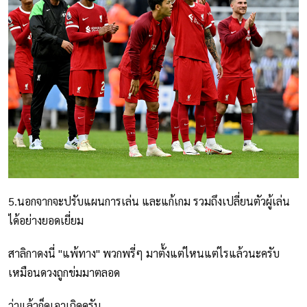
5.นอกจากจะปรับแผนการเล่น และแก้เกม รวมถึงเปลี่ยนตัวผู้เล่น
ได้อย่างยอดเยี่ยม
สาลิกาดงนี่ "แพ้ทาง" พวกพรี่ๆ มาตั้งแต่ไหนแต่ไรแล้วนะครับ
เหมือนดวงถูกข่มมาตลอด
ว่าแล้วก็ดูเอาเถิดครับ