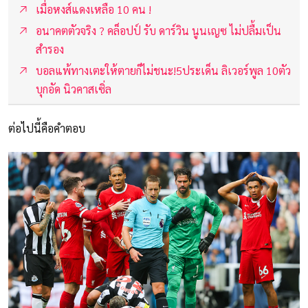
เมื่อหงส์แดงเหลือ 10 คน !
อนาคตตัวจริง ? คล็อปป์ รับ ดาร์วิน นูนเญซ ไม่ปลื้มเป็น
สำรอง
บอลแพ้ทางเตะให้ตายก็ไม่ชนะ!5ประเด็น ลิเวอร์พูล 10ตัว
บุกอัด นิวคาสเซิ่ล
ต่อไปนี้คือคำตอบ