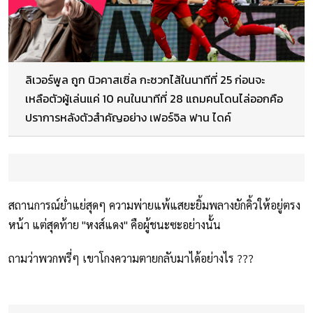
ลิเวอร์พูล ถูก นิวคาสเซิ่ล กะซวกไส้ในนาทีที่ 25 ก่อนจะ
เหลือตัวผู้เล่นแค่ 10 คนในนาทีที่ 28 แถมคนโดนไล่ออกคือ
ปราการหลังตัวสำคัญอย่าง เฟอร์จิล ฟาน ไดค์
สถานการณ์ย่ำแย่สุดๆ ความพ่ายแพ้แสยะยิ้มพลางยักคิ้วให้อยู่ตรง
หน้า แต่สุดท้าย "หงส์แดง" คือผู้ชนะซะอย่างนั้น
ถามว่าพวกพรี่ๆ เขาโกงความตายกลับมาได้อย่างไร ???