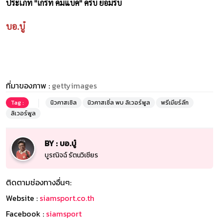
ประเภท "เกรท คัมแบ็ค" ครับ ยอมรับ
บอ.บู๋
ที่มาของภาพ :
gettyimages
Tag :
นิวคาสเซิล
นิวคาสเซิ่ล พบ ลิเวอร์พูล
พรีเมียร์ลีก
ลิเวอร์พูล
BY : บอ.บู๋
บูรณิจฉ์ รัตนวิเชียร
ติดตามช่องทางอื่นๆ:
Website :
siamsport.co.th
Facebook :
siamsport