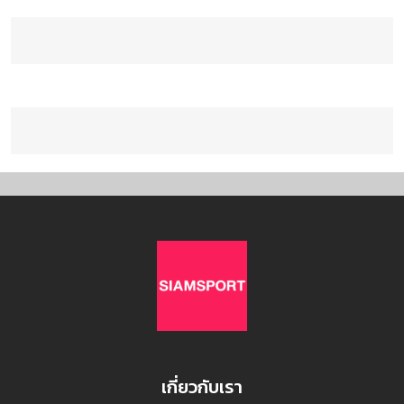
เกี่ยวกับเรา