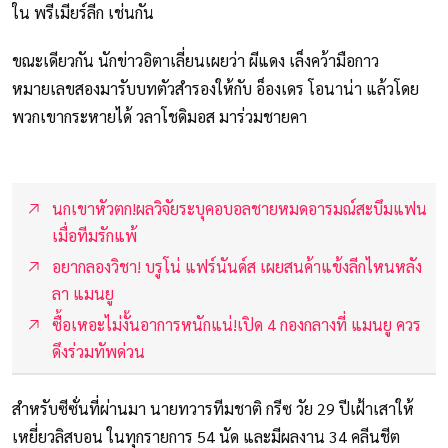
ใน พรีเมียร์ลีก เช่นกัน
ขณะเดียวกัน นักข่าวอิตาเลี่ยนเผยว่า ผีแดง เล็งคว้ามือกาว
หมายเลขสองมารับบทตัวสำรองให้กับ อ็องเดร โอนาน่า แล้วโดย
พวกเขากระหายได้ วลาโชดิมอส มาร่วมชายคา
นกเขาหัวตก!ผลวิจัยระบุคอบอลชายหมดอารมณ์สะบึมแฟน
เมื่อทีมรักแพ้
อยากลองวิชา! บรูโน่ แฟร์นันด์ส เผยสนค้าแข้งลีกไหนหลัง
ลา แมนยู
ซื้อเหอะไม่งั้นอาการหนักแน่!เปิด 4 กองกลางที่ แมนยู ควร
ดึงร่วมทัพด่วน
สำหรับซีซั่นที่ผ่านมา นายทวารทีมชาติ กรีซ วัย 29 ปีเฝ้าเสาให้
เหยี่ยวลิสบอน ในทุกรายการ 54 นัด และมีผลงาน 34 คลีนชีต