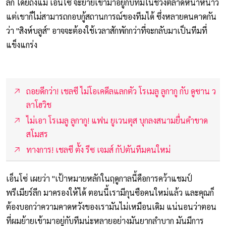
ลีก โดยถึงแม้ เอ็นโซ่ จะย้ายเข้ามาอยู่กับทีมในช่วงตลาดหน้าหนาว
แต่เขาก็ไม่สามารถกอบกู้สถานการณ์ของทีมได้ ซึ่งหลายคนคาดกัน
ว่า "สิงห์บลูส์" อาจจะต้องใช้เวลาสักพักกว่าที่จะกลับมาเป็นทีมที่
แข็งแกร่ง
ถอยดีกว่า! เชลซี ไม่โอเคดีลแลกตัว โรเมลู ลูกากู กับ ดูซาน ว
ลาโฮวิช
ไม่เอา โรเมลู ลูกากู! แฟน ยูเวนตุส บุกลงสนามยื่นคำขาด
สโมสร
ทางการ! เชลซี ตั้ง รีซ เจมส์ กัปตันทีมคนใหม่
เอ็นโซ่ เผยว่า "เป้าหมายหลักในฤดูกาลนี้คือการคว้าแชมป์
พรีเมียร์ลีก มาครองให้ได้ ตอนนี้เรามีกุนซือคนใหม่แล้ว และคุณก็
ต้องบอกว่าความคาดหวังของเรามันไม่เหมือนเดิม แน่นอนว่าตอน
ที่ผมย้ายเข้ามาอยู่กับทีมน่ะหลายอย่างมันยากลำบาก มันมีการ