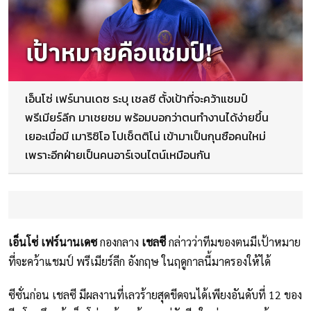
เอ็นโซ่ เฟร์นานเดซ ระบุ เชลซี ตั้งเป้าที่จะคว้าแชมป์
พรีเมียร์ลีก มาเชยชม พร้อมบอกว่าตนทำงานได้ง่ายขึ้น
เยอะเมื่อมี เมาริซิโอ โปเช็ตติโน่ เข้ามาเป็นกุนซือคนใหม่
เพราะอีกฝ่ายเป็นคนอาร์เจนไตน์เหมือนกัน
เอ็นโซ่ เฟร์นานเดซ
กองกลาง
เชลซี
กล่าวว่าทีมของตนมีเป้าหมาย
ที่จะคว้าแชมป์ พรีเมียร์ลีก อังกฤษ ในฤดูกาลนี้มาครองให้ได้
ซีซั่นก่อน เชลซี มีผลงานที่เลวร้ายสุดขีดจนได้เพียงอันดับที่ 12 ของ