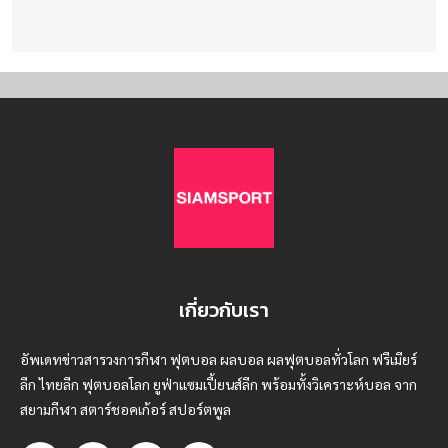
เกี่ยวกับเรา
อัพเดทข่าวสารวงการกีฬา ฟุตบอล ผลบอล ผลฟุตบอลทั่วโลก ฟรีเมียร์
ลีก ไทยลีก ฟุตบอลโลก ยูฟ่าแซมเปี้ยนส์ลีก พร้อมทั้งวิเคราะห์บอล จาก
สยามกีฬา สตาร์ชอคเก้อร์ สปอร์ตพูล