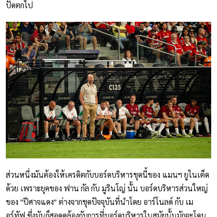
ปัดตกไป
ส่วนหนึ่งมันต้องให้เครดิตกับบอร์ดบริหารชุดนี้ของ แมนฯ ยูไนเต็ด
ด้วย เพราะยุคของ ฟาน กัล กับ มูรินโญ่ นั้น บอร์ดบริหารส่วนใหญ่
ของ "ปีศาจแดง" ต่างจากชุดปัจจุบันที่นำโดย อาร์โนลด์ กับ เม
อร์ทัฟ ซึ่งมันก็สอดคล้องกับการที่บอร์ดบริหารในสมัยนั้นมักจะโดน