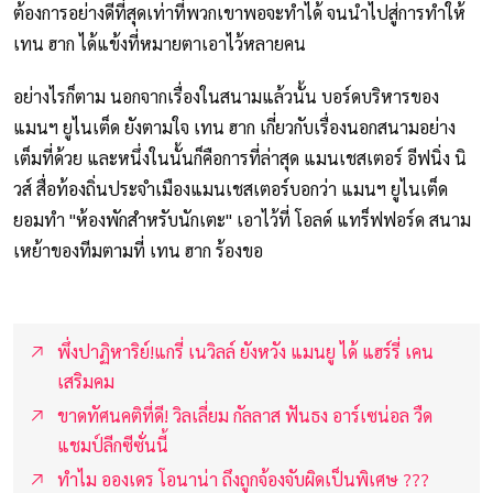
ต้องการอย่างดีที่สุดเท่าที่พวกเขาพอจะทำได้ จนนำไปสู่การทำให้
เทน ฮาก ได้แข้งที่หมายตาเอาไว้หลายคน
อย่างไรก็ตาม นอกจากเรื่องในสนามแล้วนั้น บอร์ดบริหารของ
แมนฯ ยูไนเต็ด ยังตามใจ เทน ฮาก เกี่ยวกับเรื่องนอกสนามอย่าง
เต็มที่ด้วย และหนึ่งในนั้นก็คือการที่ล่าสุด แมนเชสเตอร์ อีฟนิ่ง นิ
วส์ สื่อท้องถิ่นประจำเมืองแมนเชสเตอร์บอกว่า แมนฯ ยูไนเต็ด
ยอมทำ "ห้องพักสำหรับนักเตะ" เอาไว้ที่ โอลด์ แทร็ฟฟอร์ด สนาม
เหย้าของทีมตามที่ เทน ฮาก ร้องขอ
พึ่งปาฏิหาริย์!แกรี่ เนวิลล์ ยังหวัง แมนยู ได้ แฮร์รี่ เคน
เสริมคม
ขาดทัศนคติที่ดี! วิลเลี่ยม กัลลาส ฟันธง อาร์เซน่อล วืด
แชมป์ลีกซีซั่นนี้
ทำไม อองเดร โอนาน่า ถึงถูกจ้องจับผิดเป็นพิเศษ ???