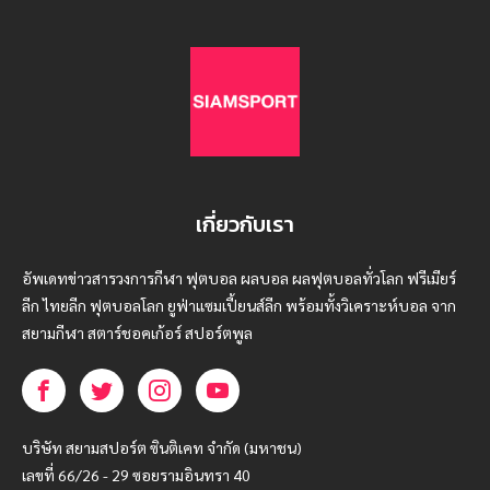
เกี่ยวกับเรา
อัพเดทข่าวสารวงการกีฬา ฟุตบอล ผลบอล ผลฟุตบอลทั่วโลก ฟรีเมียร์
ลีก ไทยลีก ฟุตบอลโลก ยูฟ่าแซมเปี้ยนส์ลีก พร้อมทั้งวิเคราะห์บอล จาก
สยามกีฬา สตาร์ชอคเก้อร์ สปอร์ตพูล
บริษัท สยามสปอร์ต ซินติเคท จำกัด (มหาชน)
เลขที่ 66/26 - 29 ซอยรามอินทรา 40