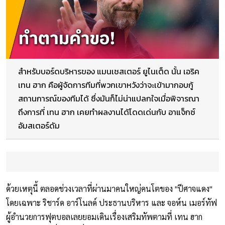
สำหรับบอร์ดบริหารของ แมนเชสเตอร์ ยูไนเต็ด นั้น เอริค
เทน ฮาก คือผู้จัดการทีมที่พวกเขาหวังว่าจะเข้ามากอบกู้
สถานการณ์ของทีมได้ ซึ่งมันก็ไม่น่าแปลกใจเมื่อพิจารณา
ถึงการที่ เทน ฮาก เคยทำผลงานได้โดดเด่นกับ อาแจ็กซ์
อัมสเตอร์ดัม
ด้วยเหตุนี้ ตลอดช่วงเวลาที่ผ่านมาคนใหญ่คนโตของ "ปีศาจแดง"
โดยเฉพาะ ริชาร์ด อาร์โนลด์ ประธานบริหาร และ จอห์น เมอร์ทัฟ
ผู้อำนวยการฟุตบอลเลยยอมเดินเรื่องเสริมทัพตามที่ เทน ฮาก