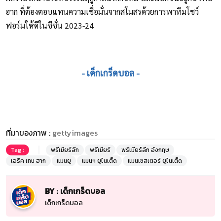
ฮาก ที่ต้องตอบแทนความเชื่อมั่นจากสโมสรด้วยการพาทีมโชว์
ฟอร์มให้ดีในซีซั่น 2023-24
- เด็กเกร็ดบอล -
ที่มาของภาพ :
gettyimages
Tag :
พรีเมียร์ลีก
พรีเมียร์
พรีเมียร์ลีก อังกฤษ
เอริค เทน ฮาก
แมนยู
แมนฯ ยูไนเต็ด
แมนเชสเตอร์ ยูไนเต็ด
BY : เด็กเกร็ดบอล
เด็กเกร็ดบอล