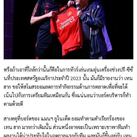
หรือถ้าเอาที่ใกล้กว่านั้นก็คือในการทัวร์เล่นเกมอุ่นเครื่องช่วงปรี-ซีซั่
นที่ประเทศสหรัฐอเมริกาประจำปี 2023 นั้น มันก็มีรายงานว่า เทน
ฮาก ขอให้สโมสรยอมลดการทำกิจกรรมด้านการตลาดเพื่อที่จะได้
เน้นไปกับการเตรียมทีมเหมือนกัน ซึ่งแน่นอนว่าบอร์ดบริหารก็ทำ
ตามด้วยดี
สาเหตุที่บอร์ดของ แมนฯ ยูไนเต็ด ยอมทำตามคำเรียกร้องของ
เทน ฮาก มากกว่าเดิมนั้น ส่วนหนึ่งอาจจะเป็นเพราะเขาพาทีมทำ
ผลงานได้น่าประทับใจในฤดูกาลแรกกับทีม และมันก็ขึ้นอยู่กับ เทน