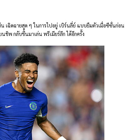
่น เฉิดฉายสุด ๆ ในการไปอยู่ เบิร์นลี่ย์ แบบยืมตัวเมื่อซีซั่นก่อน
ิพ กลับขึ้นมาเล่น พรีเมียร์ลีก ได้อีกครั้ง