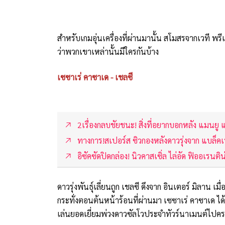
สำหรับเกมอุ่นเครื่องที่ผ่านมานั้น สโมสรจากเวที พรีเ
ว่าพวกเขาเหล่านั้นมีใครกันบ้าง
เซซาเร่ คาซาเด - เชลซี
2เรื่องกลบชัยชนะ! สิ่งที่อยากบอกหลัง แมนยู
ทางการ!สเปอร์ส ซิวกองหลังดาวรุ่งจาก แบล็คเบ
อิซัคซัดปิดกล่อง! นิวคาสเซิ่ล ไล่อัด ฟิออเรนติ
ดาวรุ่งพันธุ์เลี่ยนถูก เชลซี ดึงจาก อินเตอร์ มิลาน เมื
กระทั่งตอนต้นหน้าร้อนที่ผ่านมา เซซาเร่ คาซาเด ได้โ
เล่นยอดเยี่ยมพ่วงดาวซัลโวประจำทัวร์นาเมนต์ไปค