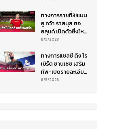
ทางการรายที่3!แมน
ยู คว้า ราสมุส ฮอ
ยลุนด์ เปิดตัวยิ่งใหญ่
ต่อหน้าแฟนผี
8/5/2023
ทางการ!เชลซี ดึง โร
เบิร์ต ซานเชซ เสริม
ทัพ-เปิดรายละเอียด
สัญญา
8/5/2023