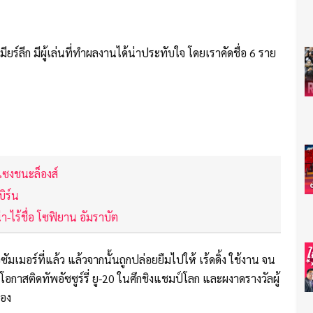
มียร์ลีก มีผู้เล่นที่ทำผลงานได้น่าประทับใจ โดยเราคัดชื่อ 6 ราย
 แซงชนะล็องส์
ิร์น
น่า-ไร้ชื่อ โซฟิยาน อัมราบัต
่อซัมเมอร์ที่แล้ว แล้วจากนั้นถูกปล่อยยืมไปให้ เร้ดดิ้ง ใช้งาน จน
อกาสติดทัพอัซซูร์รี่ ยู-20 ในศึกชิงแชมป์โลก และผงาดรางวัลผู้
รอง