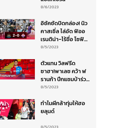
8/6/2023
อิซัคซัดปิดกล่อง! นิว
คาสเซิ่ล ไล่อัด ฟิออ
เรนติน่า-ไร้ชื่อ โซฟิ
ยาน อัมราบัต
8/5/2023
ตัวแทน วิลฟรีด
ซาฮา!พาเลซ คว้า ฟ
รานก้า ปีกแซมบ้าร่วม
ทีม
8/5/2023
ทำไมผีกล้าทุ่มให้ฮอ
ยลุนด์
8/5/2023