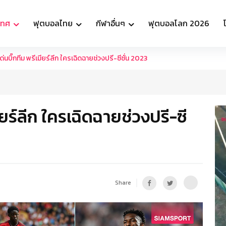
เทศ
ฟุตบอลไทย
กีฬาอื่นๆ
ฟุตบอลโลก 2026
่นบิ๊กทีม พรีเมียร์ลีก ใครเฉิดฉายช่วงปรี-ซีซั่น 2023
ียร์ลีก ใครเฉิดฉายช่วงปรี-ซี
Share