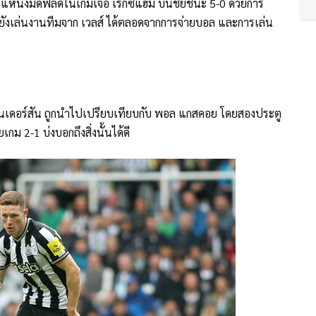
งตำแหน่งมิดฟิลด์ในเกมเจอ เร็กซ์แฮม บนชัยชนะ 5-0 ด้วยการ
้งยังเล่นงานทีมจาก เวลส์ ได้ตลอดจากการจ่ายบอล และการเล่น
อนเดอร์สัน ถูกนำไปเปรียบเทียบกับ พอล แกสคอย โดยสองประตู
กม 2-1 บ่งบอกถึงสิ่งนั้นได้ดี