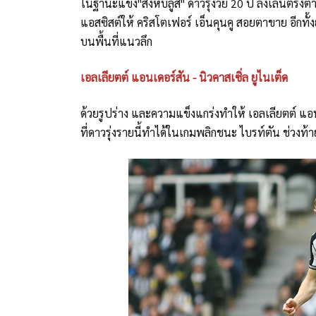
ในฐานะแข้ง"สิงห์บลูส์" ดาวรุ่งวัย 20 ปี ลงเล่นตร
แอสซิสต์ให้ คริสโตเฟอร์ เอ็นคุนคู สอยตาขาย อีกทั
บนพื้นที่แนวลึก
เอลเลียตต์ แอนเดอร์สัน - นิวคาสเซิ่ล ยูไนเต็ด
ด้วยรูปร่าง และความแข็งแกร่งทำให้ เอลเลียตต์ แ
ที่ดาวรุ่งรายนี้ทำได้ในเกมพลิกชนะ ไบรท์ตัน ช่วงท้ายเ