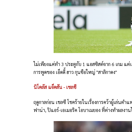
ไม่เพียงแค่ทำ 3 ประตูกับ 1 แอสซิสต์จาก 6 เกม แต่
การพูดของ เอ็ดดี้ ฮาว กุนซือใหญ่ "สาลิกาดง"
นิโคลัส แจ็คสัน - เชลซี
ฤดูกาลก่อน เชลซี โชคร้ายในเรื่องการคว้าผู้เล่นตำแหน
ฟาน่า, ปิแอร์-เอเมอริค โอบาเมยอง ที่ต่างทำผลงาน