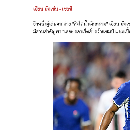
เอียน มัตเซ่น - เชลซี
อีกหนึ่งผู้เล่นจากค่าย "สิงโตน้ำเงินคราม" เอียน มัตเซ
มีส่วนสำคัญพา "เดอะ คลาเร็ตส์" คว้าแชมป์ แชมเปี้ยนช