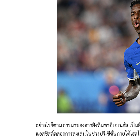
อย่างไรก็ตาม การมาของดาวยิงทีมชาติเซเนกัล เป็นสิ่ง
แอสซิสต์ตลอดการลงเล่นในช่วงปรี-ซีซั่นภายใต้เฮดโค้