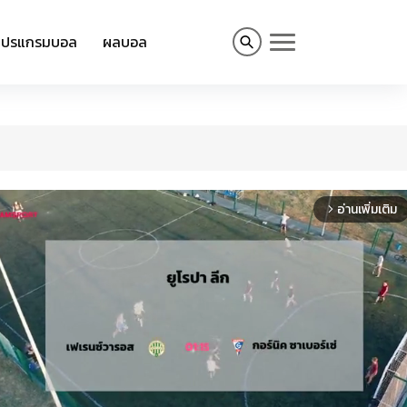
โปรแกรมบอล
ผลบอล
อ่านเพิ่มเติม
arrow_forward_ios