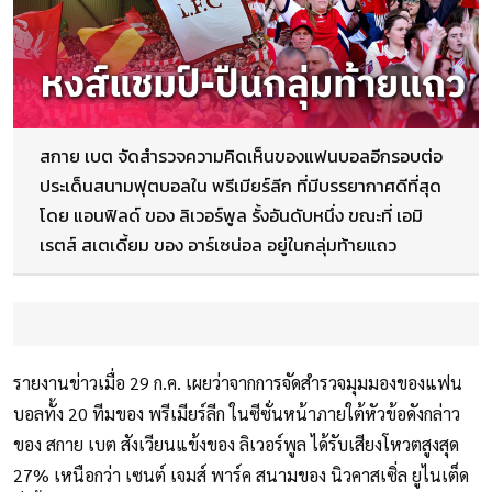
สกาย เบต จัดสำรวจความคิดเห็นของแฟนบอลอีกรอบต่อ
ประเด็นสนามฟุตบอลใน พรีเมียร์ลีก ที่มีบรรยากาศดีที่สุด
โดย แอนฟิลด์ ของ ลิเวอร์พูล รั้งอันดับหนึ่ง ขณะที่ เอมิ
เรตส์ สเตเดี้ยม ของ อาร์เซน่อล อยู่ในกลุ่มท้ายแถว
รายงานข่าวเมื่อ 29 ก.ค. เผยว่าจากการจัดสำรวจมุมมองของแฟน
บอลทั้ง 20 ทีมของ พรีเมียร์ลีก ในซีซั่นหน้าภายใต้หัวข้อดังกล่าว
ของ สกาย เบต สังเวียนแข้งของ ลิเวอร์พูล ได้รับเสียงโหวตสูงสุด
27% เหนือกว่า เซนต์ เจมส์ พาร์ค สนามของ นิวคาสเซิ่ล ยูไนเต็ด