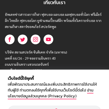
เกี่ยวกับเรา
อัพเดทข่าวสารวงการกีฬา ฟุตบอล ผลบอล ผลฟุตบอลทั่วโลก ฟรีเมียร์
ลีก ไทยลีก ฟุตบอลโลก ยูฟ่าแซมเปี้ยนส์ลีก พร้อมทั้งวิเคราะห์บอล จาก
สยามกีฬา สตาร์ชอคเก้อร์ สปอร์ตพูล
บริษัท สยามสปอร์ต ซินติเคท จำกัด (มหาชน)
เลขที่ 66/26 - 29 ซอยรามอินทรา 40
ถนนรามอินทรา แขวงนวลจันทร์
เขตบึงกุ่ม กรุงเทพฯ 10230
เว็บไซต์นี้ใช้คุกกี้
โทร : 02-5088-000
เพื่อพัฒนาประสบการณ์และเพิ่มประสิทธิภาพการใช้งานให้
อีเมล์ :
webmaster@siamsport.co.th
กับผู้ใช้ ท่านตกลงใช้คุกกี้เพื่อใช้งานเว็บไซต์นี้ต่อไป
อ่าน
เว็บไซต์ : www.siamsport.co.th
นโยบายข้อมูลส่วนบุคคล (Privacy Policy)