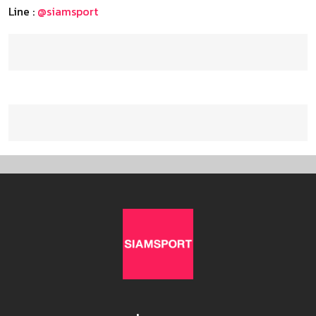
Line :
@siamsport