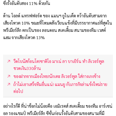
ซึ่งรั้งอันดับสอง 11% ด้วยกัน
ด้าน โอลด์ แทรฟฟอร์ด ของ แมนฯ ยูไนเต็ด คว้าอันดับสามจาก
เสียงโหวต 10% ขณะที่โหมดสังเวียนแข้งที่มีบรรยากาศแย่ที่สุดใน
พรีเมียร์ลีก ตกเป็นของ ลอนดอน สเตเดี้ยม สนามของทีม เวสต์
แฮม จากเสียงโหวต 13%
วืดโบนัสก้อนโต!ซาดิโอ มาเน่ ลา บาเยิร์น ทำ ลิเวอร์พูล
ชวดเงิน330ล้าน
ของฝากจากเมืองไทย!นักเตะ ลิเวอร์พูล ใส่กางเกงช้าง
ถ้าไม่เอาเสร็จทีมอื่นแน่! แมนยู กับภารกิจล่าแข้งใหม่ราย
ต่อไป
อย่างไรก็ดี ที่น่าช็อกไม่น้อยคือ เอมิเรตส์ สเตเดี้ยม ของทีม อาร์เซน่
อล รองแชมป์ พรีเมียร์ลีก ซีซั่นก่อนรั้งอันดับสามของสนามที่มี