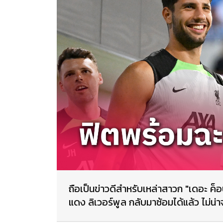
ถือเป็นข่าวดีสำหรับเหล่าสาวก "เดอะ ค็อ
แดง ลิเวอร์พูล กลับมาซ้อมได้แล้ว ไม่น่าจ