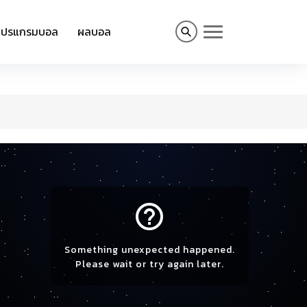
โปรแกรมบอล
ผลบอล
help_outline
Something unexpected happened.
Please wait or try again later.