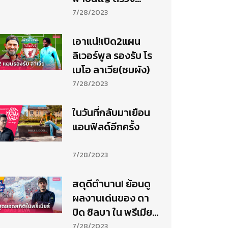
ร่างกายทีมซาอุฯ
7/28/2023
เอาแน่!เปิด2แผน
ลิเวอร์พูล รองรับ โร
เมโอ ลาเวีย(ชมผัง)
7/28/2023
ในวันที่กลับมาเยือน
แอนฟิลด์อีกครั้ง
7/28/2023
สดุดีตำนาน! ย้อนดู
ผลงานเด่นของ ดา
บิด ซิลบา ใน พรีเมียร์
ลีก
7/28/2023