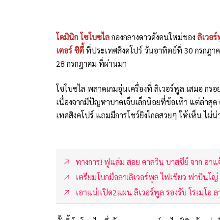
โดมินิก โซโบซไล
กองกลางดาวดังคนใหม่ของ
ลิเวอร์
เตอร์ ซิตี้
ที่ประเทศสิงคโปร์ วันอาทิตย์ที่ 30 กรกฎาคมน
28 กรกฎาคม ที่ผ่านมา
โซโบซไล พลาดเกมอุ่นเครื่องที่ ลิเวอร์พูล เสมอ กรอยเธ
เนื่องจากมีปัญหาบาดเจ็บเล็กน้อยที่ข้อเท้า แต่ล่าส
เทศสิงคโปร์ แถมมีการโชว์ยิงไกลสวยๆ ให้เห็น ไม่น
ทางการ! ฟูแล่ม สอย คาลวิน บาสซีย์ จาก อาแจ
เตรียมโบกมือลา!ลิเวอร์พูล ไฟเขียว ฟาบินโญ่
เอาแน่!เปิด2แผน ลิเวอร์พูล รองรับ โรเมโอ ลา