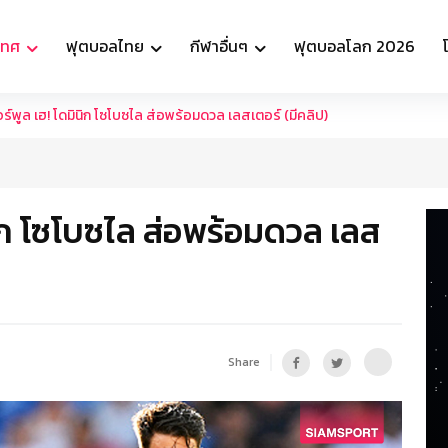
เทศ
ฟุตบอลไทย
กีฬาอื่นๆ
ฟุตบอลโลก 2026
ร์พูล เฮ! โดมินิก โซโบซไล ส่อพร้อมดวล เลสเตอร์ (มีคลิป)
นิก โซโบซไล ส่อพร้อมดวล เลส
Share