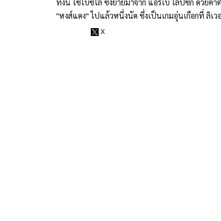
ทั้งนี้ โซโบซไล ซึ่งย้ายมาจาก แอร์เบ ไลป์ซิก ด้วยค
"หงส์แดง" ไปแล้วหนึ่งนัด ซึ่งเป็นเกมอุ่นเกือกที่ ลิเวอ