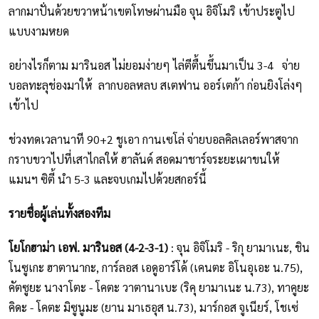
ลากมาปั่นด้วยขวาหน้าเขตโทษผ่านมือ จุน อิจิโมริ เข้าประตูไป
แบบงามหยด
อย่างไรก็ตาม มารินอส ไม่ยอมง่ายๆ ไล่ตีตื้นขึ้นมาเป็น 3-4 จ่าย
บอลทะลุช่องมาให้ ลากบอลหลบ สเตฟาน ออร์เตก้า ก่อนยิงโล่งๆ
เข้าไป
ช่วงทดเวลานาที 90+2 ชูเอา กานเซโล่ จ่ายบอลคิลเลอร์พาสจาก
กราบขวาไปที่เสาไกลให้ ฮาลันด์ สอดมาชาร์จระยะเผาขนให้
แมนฯ ซิตี้ นำ 5-3 และจบเกมไปด้วยสกอร์นี้
รายชื่อผู้เล่นทั้งสองทีม
โยโกฮาม่า เอฟ. มารินอส (4-2-3-1)
: จุน อิจิโมริ - ริกุ ยามาเนะ, ชิน
โนซูเกะ ฮาตานากะ, การ์ลอส เอดูอาร์โด้ (เคนตะ อิโนอุเอะ น.75),
คัตซูยะ นางาโตะ - โคตะ วาตานาเบะ (ริคุ ยามาเนะ น.73), ทาคูยะ
คิดะ - โคตะ มิซูนูมะ (ยาน มาเธอุส น.73), มาร์กอส จูเนียร์, โชเซ่