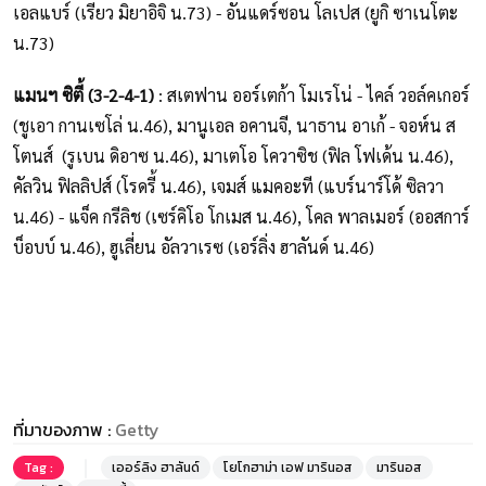
เอลแบร์ (เรียว มิยาอิจิ น.73) - อันแดร์ซอน โลเปส (ยูกิ ซาเนโตะ
น.73)
แมนฯ ซิตี้ (3-2-4-1)
: สเตฟาน ออร์เตก้า โมเรโน่ - ไคล์ วอล์คเกอร์
(ชูเอา กานเซโล่ น.46), มานูเอล อคานจี, นาธาน อาเก้ - จอห์น ส
โตนส์ (รูเบน ดิอาซ น.46), มาเตโอ โควาซิช (ฟิล โฟเด้น น.46),
คัลวิน ฟิลลิปส์ (โรดรี้ น.46), เจมส์ แมคอะที (แบร์นาร์โด้ ซิลวา
น.46) - แจ็ค กรีลิช (เซร์คิโอ โกเมส น.46), โคล พาลเมอร์ (ออสการ์
บ็อบบ์ น.46), ฮูเลี่ยน อัลวาเรซ (เอร์ลิ่ง ฮาลันด์ น.46)
ที่มาของภาพ :
Getty
Tag :
เออร์ลิง ฮาลันด์
โยโกฮาม่า เอฟ มารินอส
มารินอส