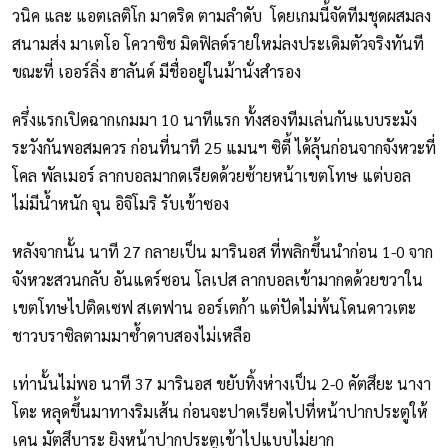
วนิค และ แอตเลติโก มาดริด ตามลำดับ โดยเกมนี้จัดทีมชุดผสมลง
สนามส่ง มาเตโอ โควาซิช มิดฟิลด์รายใหม่ลงประเดิมตัวจริงทันที
ขณะที่ เออร์ลิ่ง ฮาลันด์ มีชื่ออยู่ในม้านั่งสำรอง
ครึ่งแรกเปิดฉากเกมมา 10 นาทีแรก ทั้งสองทีมเล่นกันแบบระมัง
ระวังกันพอสมควร ก่อนที่นาที 25 แมนฯ ซิตี้ ได้ลุ้นก่อนจากจังหวะที่
โคล พัลเมอร์ ลากบอลมากดเรียดด้วยซ้ายหน้าเขตโทษ แต่บอล
ไม่มีน้ำหนัก จุน อิจิโมริ รับเข้าซอง
หลังจากนั้น นาที 27 กลายเป็น มารินอส ที่พลิกขึ้นนำก่อน 1-0 จาก
จังหวะสวนกลับ อันแดร์ซอน โลเปส ลากบอลเข้ามากดด้วยขวาใน
เขตโทษไปติดเซฟ สเตฟาน ออร์เตก้า แต่ปัดไม่พ้นโดนดาวเตะ
ชาวบราซิลตามมาซ้ำดาบสองไม่เหลือ
เท่านั้นไม่พอ นาที 37 มารินอส ขยับทิ้งห่างเป็น 2-0 คัตสึยะ นางา
โตะ หลุดขึ้นมาทางริมเส้น ก่อนจะปาดเรียดไปที่หน้าปากประตูให้
เคน มัตสึบาระ ยิงหน้าปากประตูเข้าไปแบบไม่ยาก