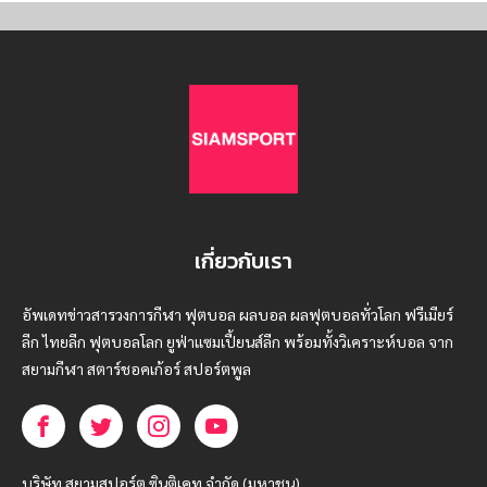
เกี่ยวกับเรา
อัพเดทข่าวสารวงการกีฬา ฟุตบอล ผลบอล ผลฟุตบอลทั่วโลก ฟรีเมียร์
ลีก ไทยลีก ฟุตบอลโลก ยูฟ่าแซมเปี้ยนส์ลีก พร้อมทั้งวิเคราะห์บอล จาก
สยามกีฬา สตาร์ชอคเก้อร์ สปอร์ตพูล
บริษัท สยามสปอร์ต ซินติเคท จำกัด (มหาชน)