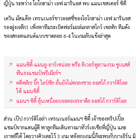
ญี่ปุ่น ระหว่าง โยโกฮาม่า เอฟ มารินอส พบ แมนเชสเตอร์ ซิตี้
เควิน มัสแค็ท เทรนเนอร์ชาวออสซี่ของโยโกฮาม่า เอฟ มารินอส
รองฝูงเจลีก1 เพิ่งพาทีมระเบิดฟอร์มถล่มกลาสโกว์ เซลติก ทีมดัง
ของสกอตแลนด์แบบขาดลอย 6-4 ในเกมลับแข้งล่าสุด
แมนซิตี้-แมนยู-อาร์เซน่อล หรือ ลิเวอร์พูล?แกรม ซูเนสส์
ฟันธงแชมป์พรีเมียร์ฯ
คดีพลิก! บิ๊ก ไลป์ซิก ลั่นยังไม่ตกลงชาย ยอสโก้ กวาร์ดิโอล
ให้ แมนซิตี้
แมนฯ ซิตี้ ลุ้นเหนื่อย!เจอตอเจรจาดีล ยอสโก้ กวาร์ดิโอล
ส่วน เป๊ป กวาร์ดิโอล่า เทรนเนอร์แมนฯ ซิตี้ เจ้าของทริปเปิ้ล
แชมป์จากแดนผู้ดี พาลูกทีมเดินทางมาทัวร์เอเชียที่ญี่ปุ่น และ
เกาหลีใต้ โดยวางคิวเตะไว้ 3 เกม หลังจบเกมนี้ก็จะพบกับบาเยิร์น มิ