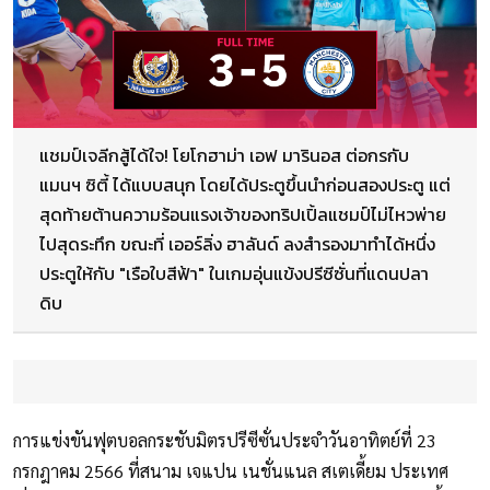
แชมป์เจลีกสู้ได้ใจ! โยโกฮาม่า เอฟ มารินอส ต่อกรกับ
แมนฯ ซิตี้ ได้แบบสนุก โดยได้ประตูขึ้นนำก่อนสองประตู แต่
สุดท้ายต้านความร้อนแรงเจ้าของทริปเปิ้ลแชมป์ไม่ไหวพ่าย
ไปสุดระทึก ขณะที่ เออร์ลิ่ง ฮาลันด์ ลงสำรองมาทำได้หนึ่ง
ประตูให้กับ "เรือใบสีฟ้า" ในเกมอุ่นแข้งปรีซีซั่นที่แดนปลา
ดิบ
การแข่งขันฟุตบอลกระชับมิตรปรีซีซั่นประจำวันอาทิตย์ที่ 23
กรกฎาคม 2566 ที่สนาม เจแปน เนชั่นแนล สเตเดี้ยม ประเทศ