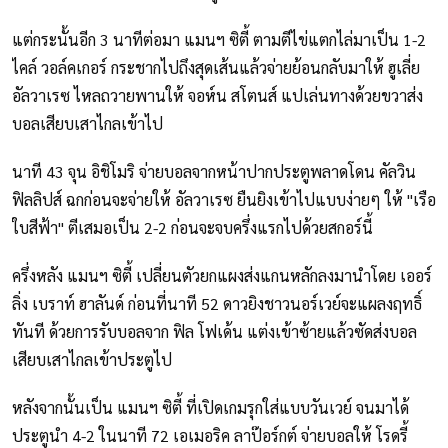
แต่กระนั้นอีก 3 นาทีต่อมา แมนฯ ซิตี้ ตามตีไข่แตกไล่มาเป็น 1-2
ไคล์ วอล์คเกอร์ กระชากไปถึงสุดเส้นแล้วจ่ายย้อนกลับมาให้ ฮูเลี่ย
อัลวาเรซ ไหลถวายพานให้ จอห์น สโตนส์ แปเล่นทางด้วยขวาส่ง
บอลเสียบเสาไกลเข้าไป
นาที 43 จุน อิชิโมริ จ่ายบอลจากหน้าปากประตูพลาดโดน คัลวิน
ฟิลลิปส์ ฉกก่อนจะจ่ายให้ อัลวาเรซ ยืนยิงเข้าไปแบบง่ายๆ ให้ "เรือ
ใบสีฟ้า" ตีเสมอเป็น 2-2 ก่อนจะจบครึ่งแรกไปด้วยสกอร์นี้
ครึ่งหลัง แมนฯ ซิตี้ เปลี่ยนตัวยกแผงส่งแกนหลักลงมานำโดย เออร์
ลิ่ง เบราท์ ฮาลันด์ ก่อนที่นาที 52 ดาวยิงชาวนอร์เวย์จะแผลงฤทธิ์
ทันที ด้วยการรับบอลจาก ฟิล โฟเด้น แต่งเข้าซ้ายแล้วซัดส่งบอล
เสียบเสาไกลเข้าประตูไป
หลังจากนั้นเป็น แมนฯ ซิตี้ ที่เปิดเกมรุกใส่แบบวันเวย์ จนมาได้
ประตูนำ 4-2 ในนาที 72 เอเมอริค ลาป๊อร์กต์ จ่ายบอลให้ โรดรี้