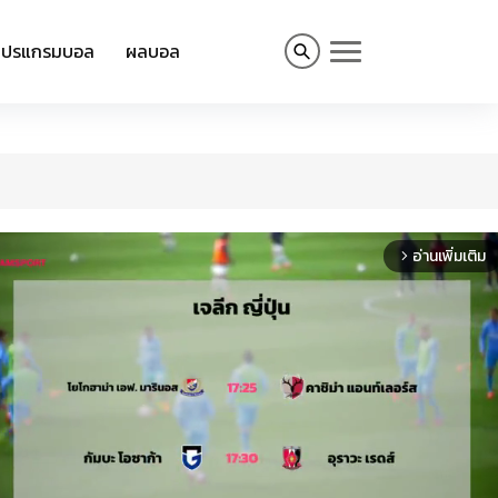
โปรแกรมบอล
ผลบอล
อ่านเพิ่มเติม
arrow_forward_ios