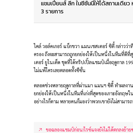
แชมเปี้ยนส์ ลีก ในซีซั่นนี้ให้ได้สถานเดียว
3 รายการ
ไคล์ วอล์คเกอร์ แบ็กขวา แมนเชสเตอร์ ซิตี้ กล่าวว่า
ครอง ถึงจะสามารถถูกยกย่องให้เป็นหนึ่งในทีมที่ดีที
เตอร์ ยูไนเต็ด ชุดที่ได้ทริปเปิ้ลแชมป์เมื่อฤดูกาล
ไม่แพ้ใครเลยตลอดทั้งซีซั่น
ตลอดช่วงหลายฤดูกาลที่ผ่านมา แมนฯ ซิตี้ ทำผลงา
ยกย่องให้เป็นหนึ่งในทีมที่เก่งที่สุดของเกาะอังกฤษใน
อย่างไรก็ตาม หลายคนก็มองว่าพวกเขายังไม่สามารถทั
ขอฉลองแชมป์ก่อน!ไรซ์แจงยังไม่ได้ตกลงย้ายซ