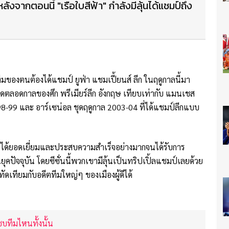
 หลังจากตอนนี้ "เรือใบสีฟ้า" กำลังมีลุ้นได้แชมป์ถึง
ทีมของตนต้องได้แชมป์ ยูฟ่า แชมเปี้ยนส์ ลีก ในฤดูกาลนี้มา
่สุดตลอดกาลของศึก พรีเมียร์ลีก อังกฤษ เทียบเท่ากับ แมนเชส
 1998-99 และ อาร์เซน่อล ชุดฤดูกาล 2003-04 ที่ได้แชมป์ลีกแบบ
นได้ยอดเยี่ยมและประสบความสำเร็จอย่างมากจนได้รับการ
ยุคปัจจุบัน โดยซีซั่นนี้พวกเขามีลุ้นเป็นทริปเปิ้ลแชมป์เลยด้วย
ดเทียมกับอดีตทีมใหญ่ๆ ของเมืองผู้ดีได้
บทีมไหนทั้งนั้น