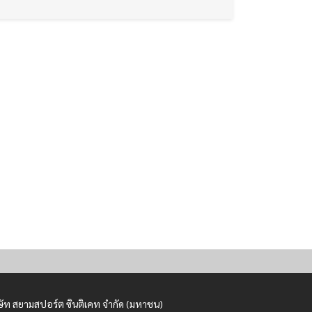
ษัท สยามสปอร์ต ซินติเคท จำกัด (มหาชน)