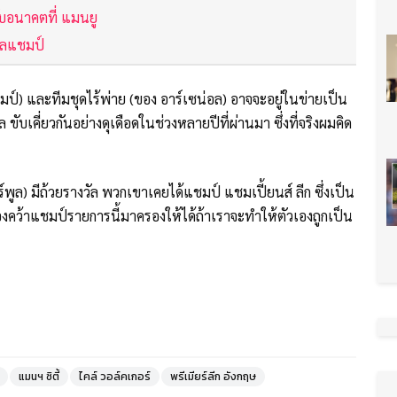
กับอนาคตที่ แมนยู
ิ้ลแชมป์
แชมป์) และทีมชุดไร้พ่าย (ของ อาร์เซน่อล) อาจจะอยู่ในข่ายเป็น
ูล ขับเคี่ยวกันอย่างดุเดือดในช่วงหลายปีที่ผ่านมา ซึ่งที่จริงผมคิด
์พูล) มีถ้วยรางวัล พวกเขาเคยได้แชมป์ แชมเปี้ยนส์ ลีก ซึ่งเป็น
ต้องคว้าแชมป์รายการนี้มาครองให้ได้ถ้าเราจะทำให้ตัวเองถูกเป็น
แมนฯ ซิตี้
ไคล์ วอล์คเกอร์
พรีเมียร์ลีก อังกฤษ