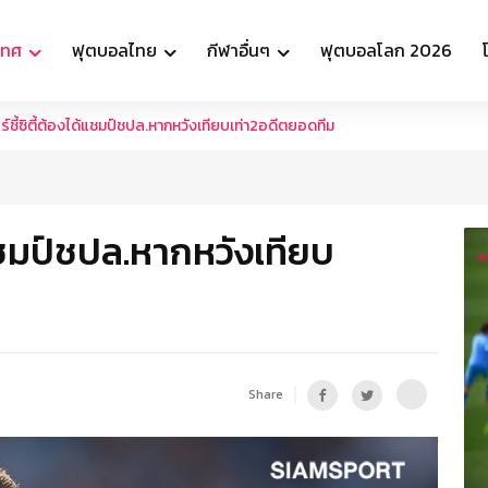
เทศ
ฟุตบอลไทย
กีฬาอื่นๆ
ฟุตบอลโลก 2026
์ชี้ซิตี้ต้องได้แชมป์ชปล.หากหวังเทียบเท่า2อดีตยอดทีม
ด้แชมป์ชปล.หากหวังเทียบ
Share