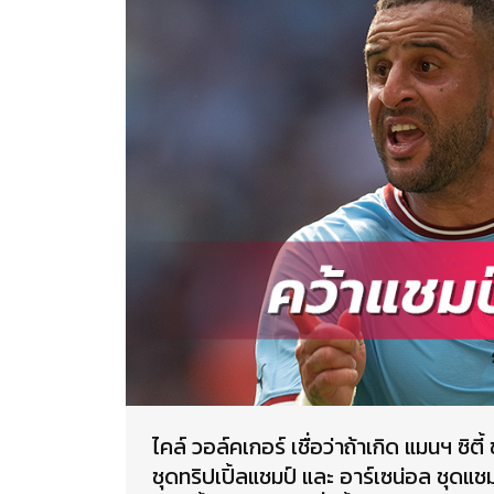
ไคล์ วอล์คเกอร์ เชื่อว่าถ้าเกิด แมนฯ ซิตี
ชุดทริปเปิ้ลแชมป์ และ อาร์เซน่อล ชุดแชม