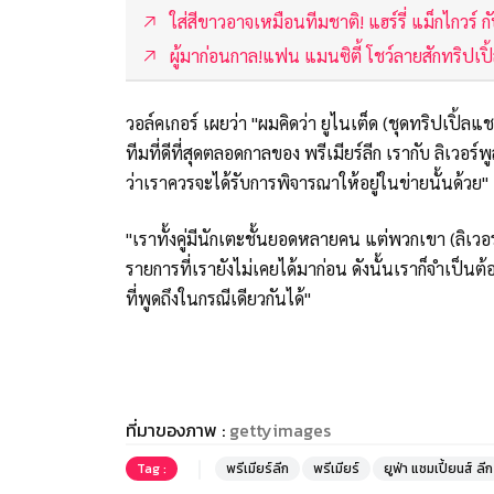
ใส่สีขาวอาจเหมือนทีมชาติ! แฮร์รี่ แม็กไกวร์ 
ผู้มาก่อนกาล!แฟน แมนซิตี้ โชว์ลายสักทริปเป
วอล์คเกอร์ เผยว่า "ผมคิดว่า ยูไนเต็ด (ชุดทริปเปิ้ล
ทีมที่ดีที่สุดตลอดกาลของ พรีเมียร์ลีก เรากับ ลิเวอร์พ
ว่าเราควรจะได้รับการพิจารณาให้อยู่ในข่ายนั้นด้วย"
"เราทั้งคู่มีนักเตะชั้นยอดหลายคน แต่พวกเขา (ลิเวอร
รายการที่เรายังไม่เคยได้มาก่อน ดังนั้นเราก็จำเป็น
ที่พูดถึงในกรณีเดียวกันได้"
ที่มาของภาพ :
gettyimages
Tag :
พรีเมียร์ลีก
พรีเมียร์
ยูฟ่า แชมเปี้ยนส์ ลีก