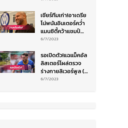
เชียร์ทีมเก่า!อาเดรีย
โน่พนันอินเตอร์คว่ำ
แมนซิตี้คว้าแชมป์
ชปล.
6/7/2023
รอเปิดตัว!แฉแม็คอัล
ลิสเตอร์โผล่ตรวจ
ร่างกายลิเวอร์พูล (มี
คลิป)
6/7/2023