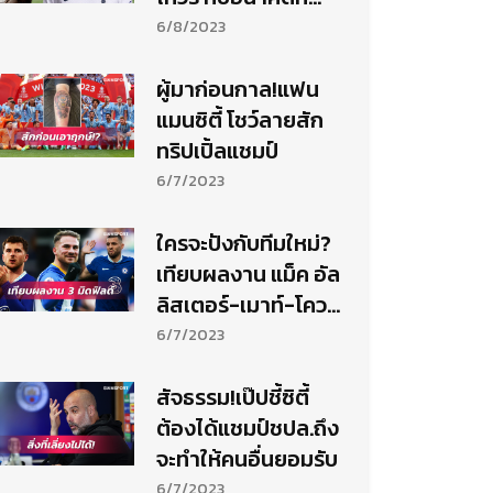
แมนยู
6/8/2023
ผู้มาก่อนกาล!แฟน
แมนซิตี้ โชว์ลายสัก
ทริปเปิ้ลแชมป์
6/7/2023
ใครจะปังกับทีมใหม่?
เทียบผลงาน แม็ค อัล
ลิสเตอร์-เมาท์-โควา
ซิช
6/7/2023
สัจธรรม!เป๊ปชี้ซิตี้
ต้องได้แชมป์ชปล.ถึง
จะทำให้คนอื่นยอมรับ
6/7/2023