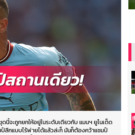
้ ชุดนี้จะถูกยกให้อยู่ในระดับเดียวกับ แมนฯ ยูไนเต็ด
ป์ลีกแบบไร้พ่ายได้แล้วล่ะก็ มันก็ต้องคว้าแชมป์