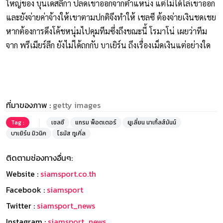
ใหญ่ของ บุนเดสลีกา ปลดเขาออกจากตำแหน่ง แต่ไม่ได้ไล่เขาออก
และยังจ่ายค่าจ้างให้เขาตามปกติจึงทำให้ เชลซี ต้องจ่ายเงินชดเชย
หากต้องการดึงโค้ชหนุ่มไปคุมทีมซึ่งถึงขณะนี้ โรมาโน่ เผยว่าทีม
จาก พรีเมียร์ลีก ยังไม่ได้ถกกับ บาเยิร์น ถึงเรื่องเม็ดเงินแต่อย่างใด
ที่มาของภาพ :
getty images
Tag :
เชลซี
แกรม พ็อตเตอร์
ยูเลี่ยน นาเกิ้ลส์มันน์
บาเยิร์น มิวนิค
โธมัส ทูเคิ่ล
ติดตามช่องทางอื่นๆ:
Website :
siamsport.co.th
Facebook :
siamsport
Twitter :
siamsport_news
Instagram :
siamsport_news