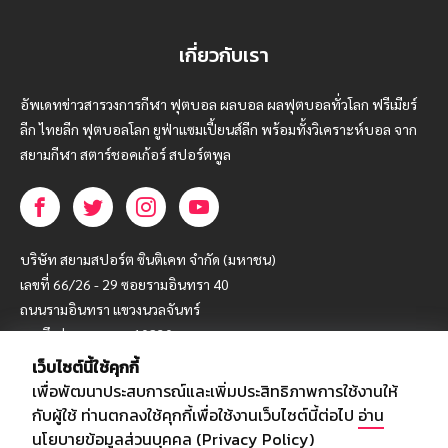
เกี่ยวกับเรา
อัพเดทข่าวสารวงการกีฬา ฟุตบอล ผลบอล ผลฟุตบอลทั่วโลก ฟรีเมียร์
ลีก ไทยลีก ฟุตบอลโลก ยูฟ่าแซมเปี้ยนส์ลีก พร้อมทั้งวิเคราะห์บอล จาก
สยามกีฬา สตาร์ชอคเก้อร์ สปอร์ตพูล
บริษัท สยามสปอร์ต ซินติเคท จำกัด (มหาชน)
เลขที่ 66/26 - 29 ซอยรามอินทรา 40
ถนนรามอินทรา แขวงนวลจันทร์
เขตบึงกุ่ม กรุงเทพฯ 10230
เว็บไซต์นี้ใช้คุกกี้
โทร : 02-5088-000
เพื่อพัฒนาประสบการณ์และเพิ่มประสิทธิภาพการใช้งานให้
อีเมล์ :
webmaster@siamsport.co.th
กับผู้ใช้ ท่านตกลงใช้คุกกี้เพื่อใช้งานเว็บไซต์นี้ต่อไป
อ่าน
เว็บไซต์ : www.siamsport.co.th
นโยบายข้อมูลส่วนบุคคล (Privacy Policy)