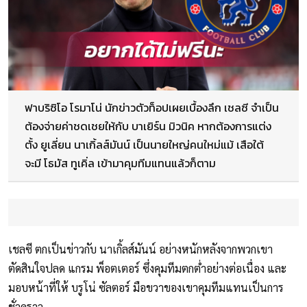
ฟาบริซิโอ โรมาโน่ นักข่าวตัวท็อปเผยเบื้องลึก เชลซี จำเป็น
ต้องจ่ายค่าชดเชยให้กับ บาเยิร์น มิวนิค หากต้องการแต่ง
ตั้ง ยูเลี่ยน นาเกิ้ลส์มันน์ เป็นนายใหญ่คนใหม่แม้ เสือใต้
จะมี โธมัส ทูเคิ่ล เข้ามาคุมทีมแทนแล้วก็ตาม
เชลซี ตกเป็นข่าวกับ นาเกิ้ลส์มันน์ อย่างหนักหลังจากพวกเขา
ตัดสินใจปลด แกรม พ็อตเตอร์ ซึ่งคุมทีมตกต่ำอย่างต่อเนื่อง และ
มอบหน้าที่ให้ บรูโน่ ซัลตอร์ มือขวาของเขาคุมทีมแทนเป็นการ
ชั่วคราว