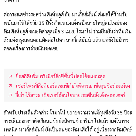
ต่อกระแสข่าวระหว่าง สิงห์บลูส์ กับ นาเกิ้ลส์มันน์ ส่งผลให้ร้านรับ
พนันยกให้โค้ชวัย 35 ปีรั้งตำแหน่งเต็งหนึ่งนายใหญ่คนใหม่ของ
ทีม สิงห์บลูส์ ขณะที่ล่าสุดเมื่อ 3 เม.ย. โรมาโน่ ร่วมยืนยันว่าทีมเงิน
ถังแห่งกรุงลอนดอนติดต่อไปหา นาเกิ้ลส์มันน์ แล้ว แต่ยังไม่มีการ
ตกลงเรื่องการจ่ายเงินชดเชย
ยืดสถิติเพิ่ม!พรีเมียร์ลีกซีซั่นนี้ปลดโค้ชเยอะสุด
เซอร์ไพรส์!สื่อตีบอร์ดเชลซีกำลังพิจารณาชื่อกุนซือร่วมเมือง
งี่เง่า-ไร้สาระ!เชียเรอร์อัดนโยบายเชลซีหลังเด้งพอตเตอร์
สำหรับประเด็นดังกล่าว โรมาโน่ ขยายความว่าแม้กุนซือวัย 35 ปีจะ
กระเด็นออกจากสังเวียนแข้ง อัลลิอานซ์ อารีน่า ไปแล้ว แต่ในทาง
เทคนิค นาเกิ้ลส์มันน์ ยังเป็นคนของทีม เสือใต้ อยู่เนื่องจากทีมยักษ์