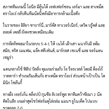
สภาพทีมเกมนี้ โอนีล มีลุ้นได้ เจฟเฟอร์ซอน เลร์มา และ ฮาเหม็ด
ตราโอเร่ กลับคืนทีมนัดนี้หลังมีอาการกล้ามเนื้อตึง
ในรายของ อิลิยา ซาบาร์นี่, มาร์คัส ทาเวอร์เนียร์, เดวิด บรู๊คส์ และ
ลอยด์ เคลลี่ ยังคงชวดเหมือนเดิม
การจัดทัพจะมาในระบบ 5-4-1 ให้ เนโต้ เฝ้าเสา แนวรับมี อดัม
สมิธ, คริส เมแฟม, แจ็ค สตีเฟ่นส์, มาร์กอส เซเนซี่ และ จอร์แดน
เซมูร่า
แดนกลางใช้ ฟิลิป บิลลิ่ง คุมเกมร่วมกับ โจ ร็อธเวลล์ โดยมี ด็องโก้
วาตตาร่า ทำเกมริมเส้นกับ ฮาเหม็ด ตราโอเร่ ส่วนหน้าเป้าเป็น โด
มินิก โซลันกี้
ทางฝั่ง เจอร์เก้น คล็อปป์ กุนซือ ลิเวอร์พูล พาทีมคว้าชัยมา 2 นัด
ติดในลีก เกมล่าสุดโชว์ฟอร์มดุไล่ถล่ม แมนฯ ยูไนเต็ด ไปแบบ
ขาดลอย 7-0