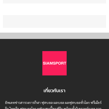
เกี่ยวกับเรา
อัพเดทข่าวสารวงการกีฬา ฟุตบอล ผลบอล ผลฟุตบอลทั่วโลก ฟรีเมียร์
ลีก ไทยลีก ฟุตบอลโลก ยูฟ่าแซมเปี้ยนส์ลีก พร้อมทั้งวิเคราะห์บอล จาก