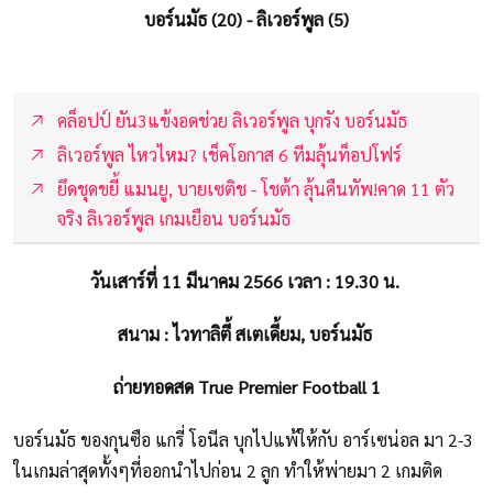
บอร์นมัธ (20) - ลิเวอร์พูล (5)
คล็อปป์ ยัน3แข้งอดช่วย ลิเวอร์พูล บุกรัง บอร์นมัธ
ลิเวอร์พูล ไหวไหม? เช็คโอกาส 6 ทีมลุ้นท็อปโฟร์
ยึดชุดขยี้ แมนยู, บายเซติช - โชต้า ลุ้นคืนทัพ!คาด 11 ตัว
จริง ลิเวอร์พูล เกมเยือน บอร์นมัธ
วันเสาร์ที่ 11 มีนาคม 2566 เวลา : 19.30 น.
สนาม : ไวทาลิตี้ สเตเดี้ยม, บอร์นมัธ
ถ่ายทอดสด True Premier Football 1
บอร์นมัธ ของกุนซือ แกรี่ โอนีล บุกไปแพ้ให้กับ อาร์เซน่อล มา 2-3
ในเกมล่าสุดทั้งๆที่ออกนำไปก่อน 2 ลูก ทำให้พ่ายมา 2 เกมติด