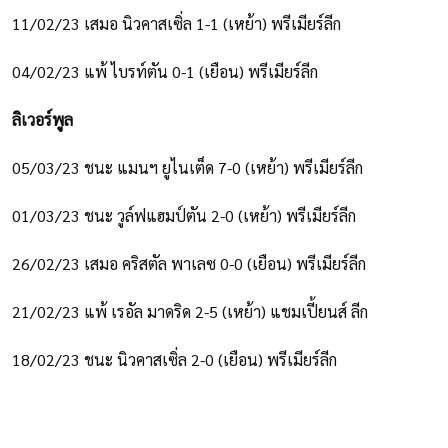
11/02/23 เสมอ นิวคาสเซิ่ล 1-1 (เหย้า) พรีเมียร์ลีก
04/02/23 แพ้ ไบรท์ตัน 0-1 (เยือน) พรีเมียร์ลีก
ลิเวอร์พูล
05/03/23 ชนะ แมนฯ ยูไนเต็ด 7-0 (เหย้า) พรีเมียร์ลีก
01/03/23 ชนะ วูล์ฟแฮมป์ตัน 2-0 (เหย้า) พรีเมียร์ลีก
26/02/23 เสมอ คริสตัล พาเลซ 0-0 (เยือน) พรีเมียร์ลีก
21/02/23 แพ้ เรอัล มาดริด 2-5 (เหย้า) แชมเปี้ยนส์ ลีก
18/02/23 ชนะ นิวคาสเซิ่ล 2-0 (เยือน) พรีเมียร์ลีก