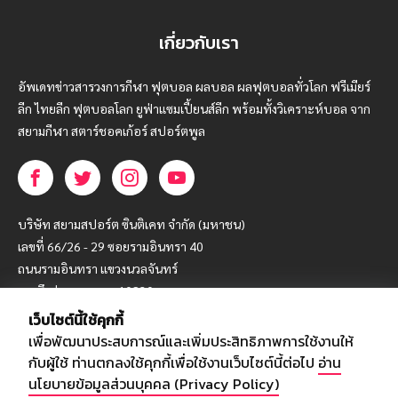
เกี่ยวกับเรา
อัพเดทข่าวสารวงการกีฬา ฟุตบอล ผลบอล ผลฟุตบอลทั่วโลก ฟรีเมียร์
ลีก ไทยลีก ฟุตบอลโลก ยูฟ่าแซมเปี้ยนส์ลีก พร้อมทั้งวิเคราะห์บอล จาก
สยามกีฬา สตาร์ชอคเก้อร์ สปอร์ตพูล
บริษัท สยามสปอร์ต ซินติเคท จำกัด (มหาชน)
เลขที่ 66/26 - 29 ซอยรามอินทรา 40
ถนนรามอินทรา แขวงนวลจันทร์
เขตบึงกุ่ม กรุงเทพฯ 10230
เว็บไซต์นี้ใช้คุกกี้
โทร : 02-5088-000
เพื่อพัฒนาประสบการณ์และเพิ่มประสิทธิภาพการใช้งานให้
อีเมล์ :
webmaster@siamsport.co.th
กับผู้ใช้ ท่านตกลงใช้คุกกี้เพื่อใช้งานเว็บไซต์นี้ต่อไป
อ่าน
เว็บไซต์ : www.siamsport.co.th
นโยบายข้อมูลส่วนบุคคล (Privacy Policy)