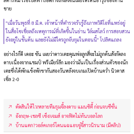
สตาร์ทีม เรือใบสีฟ้า ถอดกางเกงลงจนเผยให้เห็นอาวุธของท่าน
ชาย
"เมื่อวันพุธที่ 8 มี.ค. เจ้าหน้าที่ตำรวจรับรู้ถึงภาพวิดีโอที่แพร่อยู่
ในสื่อโซเชี่ยลถึงเหตุการณ์ที่เกิดขึ้นในย่าน วิล์มสโลว์ การสอบสวน
ยังอยู่ในขั้นต้น และยังไม่มีใครถูกจับกุมในตอนนี้" โปลิศแถลง
อย่างไรก็ดี เดอะ ซัน เผยว่าดาวเตะคุณพ่อลูกสี่จะไม่ถูกต้นสังกัดลง
ดาบเนื่องจากแชมป์ พรีเมียร์ลีก มองว่ามันเป็นเรื่องส่วนตัวของนัก
เตะซึ่งได้พักแข้งพักขากันสองวันหลังจบเกมเปิดบ้านคว่ำ นิวคาส
เซิ่ล 2-0
ตัดสินให้ไว!หลายทีมรุมจี้ลงดาบ แมนซิตี้ ก่อนจบซีซั่น
อังกฤษ-เชลซี เซ็ง!เจมส์ อาจฟิตไม่ทันบอลโลก
บ้านแตก?วอล์คเกอร์โดนแฉแอบจู๋จี๋สาวนิรนาม (มีคลิป)