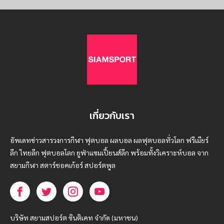
เกี่ยวกับเรา
อัพเดทข่าวสารวงการกีฬา ฟุตบอล ผลบอล ผลฟุตบอลทั่วโลก ฟรีเมียร์
ลีก ไทยลีก ฟุตบอลโลก ยูฟ่าแซมเปี้ยนส์ลีก พร้อมทั้งวิเคราะห์บอล จาก
สยามกีฬา สตาร์ชอคเก้อร์ สปอร์ตพูล
บริษัท สยามสปอร์ต ซินติเคท จำกัด (มหาชน)