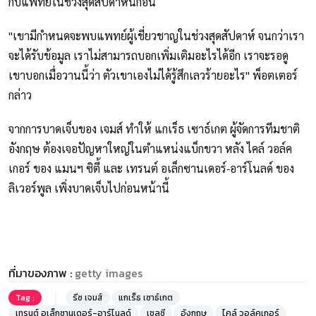
กับแพทย์ในช่วงสุดสัปดาห์นี้ก่อน
"เขามีกำหนดจะพบแพทย์ผู้เชี่ยวชาญในช่วงสุดสัปดาห์ จนกว่าเรา
จะได้รับข้อมูล เราไม่สามารถบอกเพิ่มเติมอะไรได้อีก เราจะรอดู
เขาบอกเมื่อวานนี้ว่า ตัวเขาเองไม่ได้รู้สึกเลวร้ายอะไร" พ็อตเตอร์
กล่าว
จากการบาดเจ็บของ เจมส์ ทำให้ แกเร็ธ เซาธ์เกต ผู้จัดการทีมชาติ
อังกฤษ ต้องเจอปัญหาใหญ่ในตำแหน่งแบ็กขวา หลัง ไคล์ วอล์ค
เกอร์ ของ แมนฯ ซิตี้ และ เทรนต์ อเล็กซานเดอร์-อาร์โนลด์ ของ
ลิเวอร์พูล เพิ่งบาดเจ็บไปก่อนหน้านี้
ที่มาของภาพ :
getty images
Tag :
รีซ เจมส์
แกเร็ธ เซาธ์เกต
เทรนต์ อเล็กซานเดอร์-อาร์โนลด์
เชลซี
อังกฤษ
ไคล์ วอล์คเกอร์