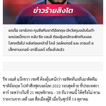
แกเร็ธ เซาธ์เกต กุนซือทีมชาติอังกฤษ มีหวังกุมขมับในตำ
แหน่งแบ็กขวา หลัง รีซ เจมส์ ต้องลุ้นหนักจะฟิตทันบอล
โลกหรือไม่ หลังก่อนหน้านี้ ไคล์ วอล์คเกอร์ และ เทรนต์ อ
เล็กซานเดอร์-อาร์โนลด์ เดี้ยงไปแล้ว
รีซ เจมส์ แบ็กขวา เชลซี ต้องลุ้นหนักว่า จะฟิตทันกลับมาติดทีม
ชาติอังกฤษ ไปทำศึกฟุตบอลโลก 2022 รอบสุดท้าย ที่ประเทศกา
ตาร์ ระหว่างวันที่ 21 พฤษจิกายน - 18 ธันวาคมนี้ ได้หรือไม่ ตาม
รายงานจาก เดลี่ เมล สื่อเมืองผู้ดี เมื่อวันศุกร์ที่ 14 ตุลาคม