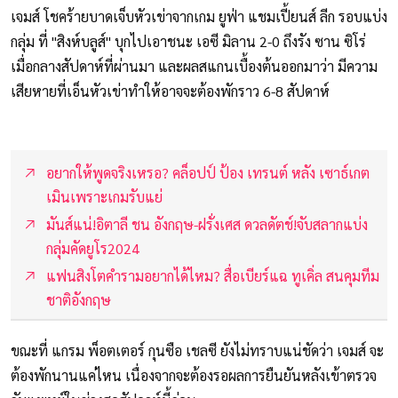
เจมส์ โชคร้ายบาดเจ็บหัวเข่าจากเกม ยูฟ่า แชมเปี้ยนส์ ลีก รอบแบ่ง
กลุ่ม ที่ "สิงห์บลูส์" บุกไปเอาชนะ เอซี มิลาน 2-0 ถึงรัง ซาน ซิโร่
เมื่อกลางสัปดาห์ที่ผ่านมา และผลสแกนเบื้องต้นออกมาว่า มีความ
เสียหายที่เอ็นหัวเข่าทำให้อาจจะต้องพักราว 6-8 สัปดาห์
อยากให้พูดจริงเหรอ? คล็อปป์ ป้อง เทรนต์ หลัง เซาธ์เกต
เมินเพราะเกมรับแย่
มันส์แน่!อิตาลี ชน อังกฤษ-ฝรั่งเศส ดวลดัตช์!จับสลากแบ่ง
กลุ่มคัดยูโร2024
แฟนสิงโตคำรามอยากได้ไหม? สื่อเบียร์แฉ ทูเคิ่ล สนคุมทีม
ชาติอังกฤษ
ขณะที่ แกรม พ็อตเตอร์ กุนซือ เชลซี ยังไม่ทราบแน่ชัดว่า เจมส์ จะ
ต้องพักนานแค่ไหน เนื่องจากจะต้องรอผลการยืนยันหลังเข้าตรวจ