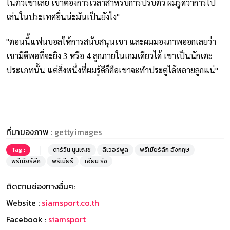
ในตัวเขาเลย เขาต้องการเวลาสำหรับการปรับตัว ผมรู้ดีว่าการไป
เล่นในประเทศอื่นน่ะมันเป็นยังไง"
"ตอนนี้แฟนบอลให้การสนับสนุนเขา และผมมองภาพออกเลยว่า
เขามีดีพอที่จะยิง 3 หรือ 4 ลูกภายในเกมเดียวได้ เขาเป็นนักเตะ
ประเภทนั้น แต่สิ่งหนึ่งที่ผมรู้ดีก็คือเขาจะทำประตูได้หลายลูกแน่"
ที่มาของภาพ :
gettyimages
Tag :
ดาร์วิน นูนเญซ
ลิเวอร์พูล
พรีเมียร์ลีก อังกฤษ
พรีเมียร์ลีก
พรีเมียร์
เอียน รัช
ติดตามช่องทางอื่นๆ:
Website :
siamsport.co.th
Facebook :
siamsport