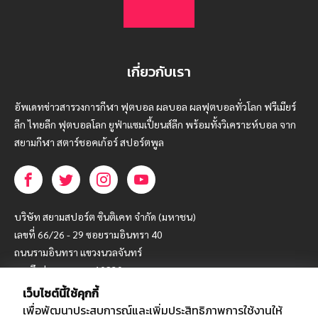
เกี่ยวกับเรา
อัพเดทข่าวสารวงการกีฬา ฟุตบอล ผลบอล ผลฟุตบอลทั่วโลก ฟรีเมียร์
ลีก ไทยลีก ฟุตบอลโลก ยูฟ่าแซมเปี้ยนส์ลีก พร้อมทั้งวิเคราะห์บอล จาก
สยามกีฬา สตาร์ชอคเก้อร์ สปอร์ตพูล
บริษัท สยามสปอร์ต ซินติเคท จำกัด (มหาชน)
เลขที่ 66/26 - 29 ซอยรามอินทรา 40
ถนนรามอินทรา แขวงนวลจันทร์
เขตบึงกุ่ม กรุงเทพฯ 10230
เว็บไซต์นี้ใช้คุกกี้
โทร : 02-5088-000
เพื่อพัฒนาประสบการณ์และเพิ่มประสิทธิภาพการใช้งานให้