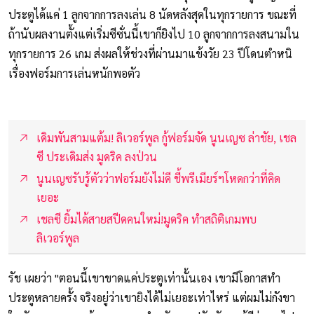
ประตูได้แค่ 1 ลูกจากการลงเล่น 8 นัดหลังสุดในทุกรายการ ขณะที่
ถ้านับผลงานตั้งแต่เริ่มซีซั่นนี้เขาก็ยิงไป 10 ลูกจากการลงสนามใน
ทุกรายการ 26 เกม ส่งผลให้ช่วงที่ผ่านมาแข้งวัย 23 ปีโดนตำหนิ
เรื่องฟอร์มการเล่นหนักพอตัว
เดิมพันสามแต้ม! ลิเวอร์พูล กู้ฟอร์มจัด นูนเญซ ล่าชัย, เชล
ซี ประเดิมส่ง มูดริค ลงป่วน
นูนเญซรับรู้ตัวว่าฟอร์มยังไม่ดี ชี้พรีเมียร์ฯโหดกว่าที่คิด
เยอะ
เชลซี ยิ้มได้สายสปีดคนใหม่!มูดริค ทำสถิติเกมพบ
ลิเวอร์พูล
รัช เผยว่า "ตอนนี้เขาขาดแค่ประตูเท่านั้นเอง เขามีโอกาสทำ
ประตูหลายครั้ง จริงอยู่ว่าเขายิงได้ไม่เยอะเท่าไหร่ แต่ผมไม่กังขา