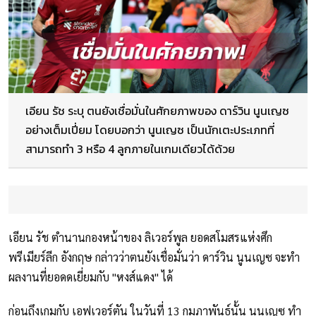
เอียน รัช ระบุ ตนยังเชื่อมั่นในศักยภาพของ ดาร์วิน นูนเญซ
อย่างเต็มเปี่ยม โดยบอกว่า นูนเญซ เป็นนักเตะประเภทที่
สามารถทำ 3 หรือ 4 ลูกภายในเกมเดียวได้ด้วย
เอียน รัช ตำนานกองหน้าของ ลิเวอร์พูล ยอดสโมสรแห่งศึก
พรีเมียร์ลีก อังกฤษ กล่าวว่าตนยังเชื่อมั่นว่า ดาร์วิน นูนเญซ จะทำ
ผลงานที่ยอดดเยี่ยมกับ "หงส์แดง" ได้
ก่อนถึงเกมกับ เอฟเวอร์ตัน ในวันที่ 13 กุมภาพันธ์นั้น นูนเญซ ทำ