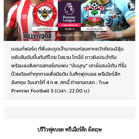
เบรนท์ฟอร์ด ที่พึ่งสะดุดเจ๊ามาเกมก่อนหากคว้าชัยจะมีลุ้น
ขยับอันดับขึ้นทันทีโดย ไอแวน โทนี่ย์ ดาวยิงประจำทีม
พร้อมลงสังหารสกอร์เกมพบ "นับบุญ" เซาธ์แฮมป์ตัน ที่รั้ง
บ๊วยต้องทำทุกทางเพื่อมีแต้ม ในศึกฟุตบอล พรีเมียร์ลีก
อังกฤษ วันเสาร์ที่ 4 ก.พ. ศกนี้ ถ่ายทอดสด : True
Premier Football 5 (เวลา : 22.00 น.)
ปรีวิวฟุตบอล พรีเมียร์ลีก อังกฤษ