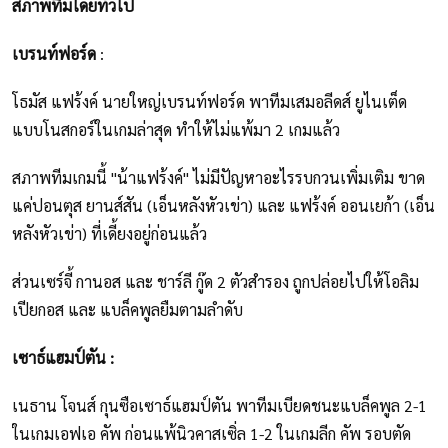
สภาพทีมโดยทั่วไป
เบรนท์ฟอร์ด
:
โธมัส แฟร้งค์ นายใหญ่เบรนท์ฟอร์ด พาทีมเสมอลีดส์ ยูไนเต็ด
แบบโนสกอร์ในเกมล่าสุด ทำให้ไม่แพ้มา 2 เกมแล้ว
สภาพทีมเกมนี้ "น้าแฟร้งค์" ไม่มีปัญหาอะไรรบกวนเพิ่มเติม ขาด
แค่ปอนตุส ยานส์สัน (เอ็นหลังหัวเข่า) และ แฟร้งค์ ออนเยก้า (เอ็น
หลังหัวเข่า) ที่เดี้ยงอยู่ก่อนแล้ว
ส่วนเซร์จี้ กานอส และ ชาร์ลี กู๊ด 2 ตัวสำรอง ถูกปล่อยไปให้โอลิม
เปียกอส และ แบล็คพูลยืมตามลำดับ
เซาธ์แฮมป์ตัน :
เนธาน โจนส์ กุนซือเซาธ์แฮมป์ตัน พาทีมเบียดชนะแบล็คพูล 2-1
ในเกมเอฟเอ คัพ ก่อนแพ้นิวคาสเซิ่ล 1-2 ในเกมลีก คัพ รอบตัด