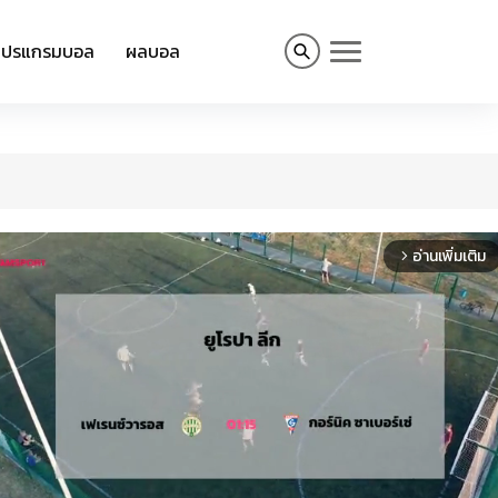
โปรแกรมบอล
ผลบอล
อ่านเพิ่มเติม
arrow_forward_ios