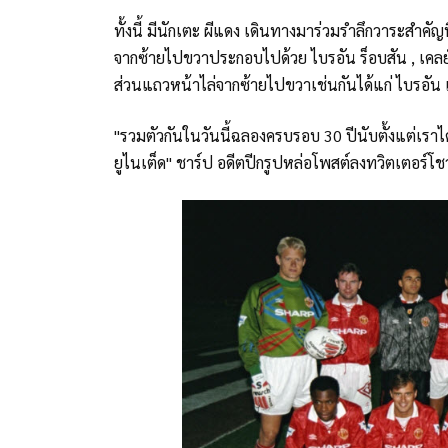
ทั้งนี้ มีนักเตะ ผีแดง เดินทางมาร่วมรำลึกวาระสำคัญ
จากซ้ายไปขวาประกอบไปด้วย ไบรอัน ร็อบสัน , เคลย์ตั
ส่วนแถวหน้าไล่จากซ้ายไปขวาเช่นกันได้แก่ ไบรอัน แม็
"รวมตัวกันในวันนี้ฉลองครบรอบ 30 ปีนับตั้งแต่เราได
ยูไนเต็ด" ชาร์ป อดีตปีกรูปหล่อโพสต์ลงทวิตเตอร์โชว