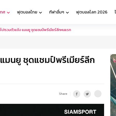
เทศ
ฟุตบอลไทย
กีฬาอื่นๆ
ฟุตบอลโลก 2026
นไป!รวมตัวแข้ง แมนยู ชุดแชมป์พรีเมียร์ลีกหนแรก
 แมนยู ชุดแชมป์พรีเมียร์ลีก
Share