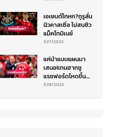
เอเยนต์โกหก?กูรูลั่น
นิวคาสเซิ่ล ไม่สนซิว
แม็คโทมิเนย์
1/27/2023
แค่นำแบบแผนมา
เสนอ!เทนฮากชู
แรชฟอร์ดโหดขึ้น
เพราะเจ้าตัวล้วนๆ
1/28/2023