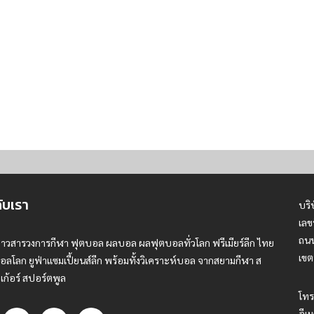
กับเรา
บริ
เลข
ถนน
่าวสารวงการกีฬา ฟุตบอล ผลบอล ผลฟุตบอลทั่วโลก ฟรีเมียร์ลีก ไทย
เขต
อลโลก ยูฟ่าแซมเปี้ยนส์ลีก พร้อมทั้งวิเคราะห์บอล จากสยามกีฬา ส
เก้อร์ สปอร์ตพูล
โทร
อีเม