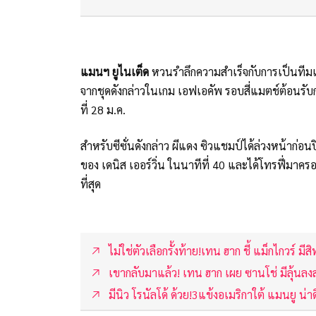
แมนฯ ยูไนเต็ด
หวนรำลึกความสำเร็จกับการเป็นทีมแ
จากชุดดังกล่าวในเกม เอฟเอคัพ รอบสี่แมตช์ต้อนรับก
ที่ 28 ม.ค.
สำหรับซีซั่นดังกล่าว ผีแดง ซิวแชมป์ได้ล่วงหน้าก่อ
ของ เดนิส เออร์วิ่น ในนาทีที่ 40 และได้โทรฟี่มาคร
ที่สุด
ไม่ใช่ตัวเลือกรั้งท้าย!เทน ฮาก ชี้ แม็กไกวร์ มีส
เขากลับมาแล้ว! เทน ฮาก เผย ซานโช่ มีลุ้นล
มีนิว โรนัลโด้ ด้วย!3แข้งอเมริกาใต้ แมนยู น่า