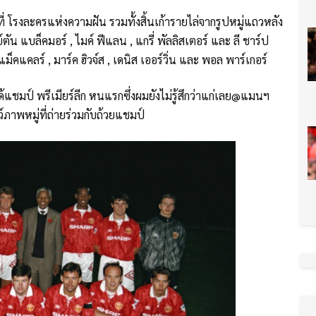
ที่ โรงละครแห่งความฝัน รวมทั้งสิ้นเก้ารายไล่จากรูปหมู่แถวหลัง
น แบล็คมอร์ , ไมค์ ฟีแลน , แกรี่ พัลลิสเตอร์ และ ลี ชาร์ป
คแคลร์ , มาร์ค ฮิวจ์ส , เดนิส เออร์วิ่น และ พอล พาร์เกอร์
้แชมป์ พรีเมียร์ลีก หนแรกซึ่งผมยังไม่รู้สึกว่าแก่เลย@แมนฯ
์ภาพหมู่ที่ถ่ายร่วมกับถ้วยแชมป์