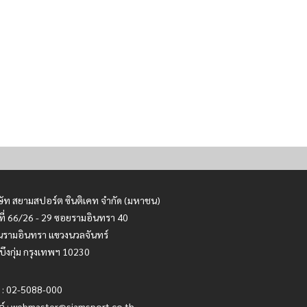
ษัท สยามสปอร์ต ซินติเคท จำกัด (มหาชน)
ที่ 66/26 - 29 ซอยรามอินทรา 40
รามอินทรา แขวงนวลจันทร์
บึงกุ่ม กรุงเทพฯ 10230
 : 02-5088-000
ล์ :
webmaster@siamsport.co.th