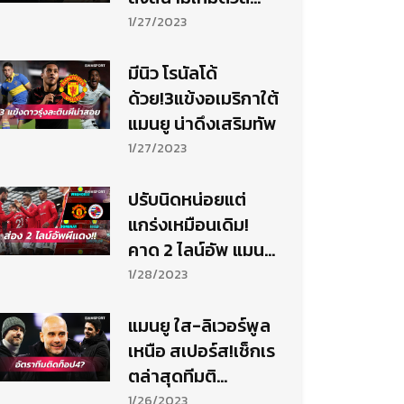
เรดดิ้ง
1/27/2023
มีนิว โรนัลโด้
ด้วย!3แข้งอเมริกาใต้
แมนยู น่าดึงเสริมทัพ
1/27/2023
ปรับนิดหน่อยแต่
แกร่งเหมือนเดิม!
คาด 2 ไลน์อัพ แมนยู
ดวล เรดดิ้ง ศึก เอฟ
1/28/2023
เอ คัพ
แมนยู ใส-ลิเวอร์พูล
เหนือ สเปอร์ส!เช็กเร
ตล่าสุดทีมติ
ดท็อป4พรีเมียร์ฯ
1/26/2023