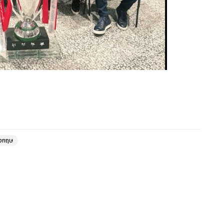
ังกฤษ