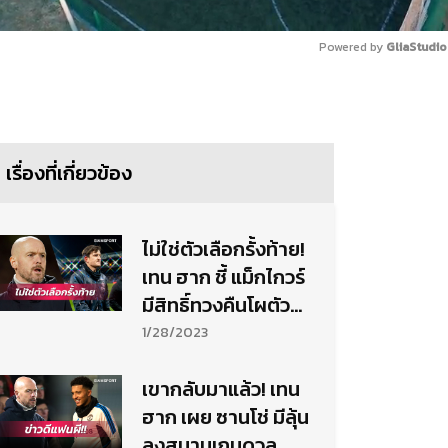
Powered by 
GliaStudio
Mute
เรื่องที่เกี่ยวข้อง
ไม่ใช่ตัวเลือกรั้งท้าย!
เทน ฮาก ชี้ แม็กไกวร์
มีสิทธิ์ทวงคืนโผตัว
จริง
1/28/2023
เขากลับมาแล้ว! เทน
ฮาก เผย ซานโช่ มีลุ้น
ลงสนามเกมดวล