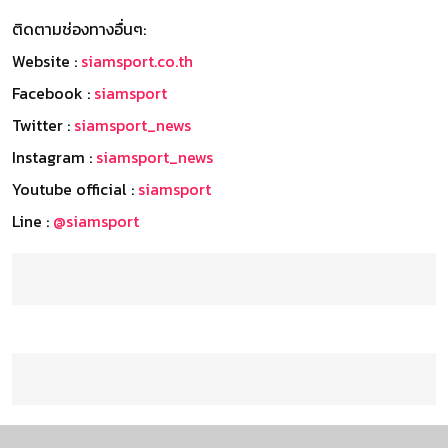
ติดตามช่องทางอื่นๆ:
Website :
siamsport.co.th
Facebook :
siamsport
Twitter :
siamsport_news
Instagram :
siamsport_news
Youtube official :
siamsport
Line :
@siamsport