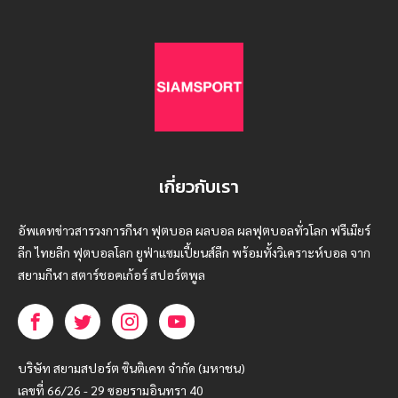
เกี่ยวกับเรา
อัพเดทข่าวสารวงการกีฬา ฟุตบอล ผลบอล ผลฟุตบอลทั่วโลก ฟรีเมียร์
ลีก ไทยลีก ฟุตบอลโลก ยูฟ่าแซมเปี้ยนส์ลีก พร้อมทั้งวิเคราะห์บอล จาก
สยามกีฬา สตาร์ชอคเก้อร์ สปอร์ตพูล
บริษัท สยามสปอร์ต ซินติเคท จำกัด (มหาชน)
เลขที่ 66/26 - 29 ซอยรามอินทรา 40