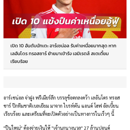
เปิด 10 อันดับนักเตะ อาร์เซน่อล รับค่าเหนื่อยมากสุด หาก
เลอันโดร ทรอสซาร์ ย้ายมาเข้ารัง เอมิเรตส์ สเตเดี้ยม
เรียบร้อย
อาร์เซน่อล จ่าฝูง พรีเมียร์ลีก บรรลุข้อตกลงคว้า เลอันโดร ทรอส
ซาร์ ปีกทีมชาติเบลเยียม มาจาก ไบรท์ตัน แอนด์ โฮฟ อัลเบี้ยน
เรียบร้อย และเตรียมที่จะเปิดตัวอย่างเป็นทางการในเร็วๆ นี้
"ปืนใหญ่" ต้องจ่ายเงินให้ "เจ้านกนางนวล" 27 ล้านปอนด์