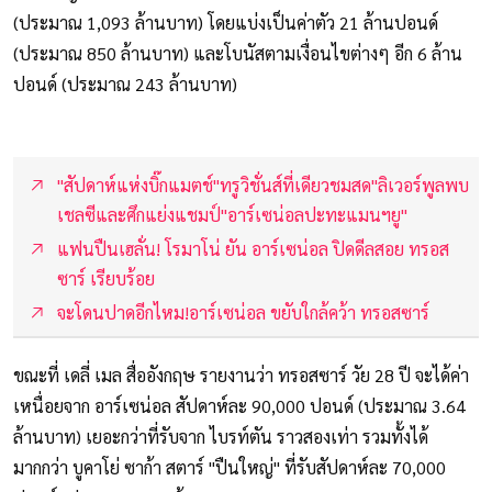
(ประมาณ 1,093 ล้านบาท) โดยแบ่งเป็นค่าตัว 21 ล้านปอนด์
(ประมาณ 850 ล้านบาท) และโบนัสตามเงื่อนไขต่างๆ อีก 6 ล้าน
ปอนด์ (ประมาณ 243 ล้านบาท)
"สัปดาห์แห่งบิ๊กแมตช์"ทรูวิชั่นส์ที่เดียวชมสด"ลิเวอร์พูลพบ
เชลซีและศึกแย่งแชมป์"อาร์เซน่อลปะทะแมนฯยู"
แฟนปืนเฮลั่น! โรมาโน่ ยัน อาร์เซน่อล ปิดดีลสอย ทรอส
ซาร์ เรียบร้อย
จะโดนปาดอีกไหม!อาร์เซน่อล ขยับใกล้คว้า ทรอสซาร์
ขณะที่ เดลี่ เมล สื่ออังกฤษ รายงานว่า ทรอสซาร์ วัย 28 ปี จะได้ค่า
เหนื่อยจาก อาร์เซน่อล สัปดาห์ละ 90,000 ปอนด์ (ประมาณ 3.64
ล้านบาท) เยอะกว่าที่รับจาก ไบรท์ตัน ราวสองเท่า รวมทั้งได้
มากกว่า บูคาโย่ ซาก้า สตาร์ "ปืนใหญ่" ที่รับสัปดาห์ละ 70,000