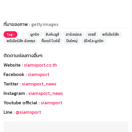
ที่มาของภาพ :
gettyimages
Tag :
มูดริค
สิงห์บลูส์
อาร์เซน่อล
เชลซี
พรีเมียร์ลีก
พรีเมียร์ลีก อังกฤษ
ท็อดด์ โบห์ลี่
ปืนใหญ่
มิไคโล มูดริค
ติดตามช่องทางอื่นๆ:
Website :
siamsport.co.th
Facebook :
siamsport
Twitter :
siamsport_news
Instagram :
siamsport_news
Youtube official :
siamsport
Line :
@siamsport