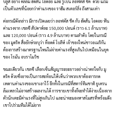
บลูส์ อย่าง คัลลั่ม ฮัดสัน โอดอย และ รูเบน ลอฟตัส ชีค ด้วย แถม
เป็นตัวเลขที่น้อยกว่าค่าแรงของ ราฮีม สเตอร์ลิ่ง ถึงสามเท่า
ต่อกรณีดังกล่าว มีการเปิดเผยว่า ลอฟตัส ชีค กับ ฮัดสัน โอดอย ฟัน
ค่าแรงจาก เชลซี สัปดาห์ละ 150,000 ปอนด์ (ราว 6.1 ล้านบาท)
และ 120,000 ปอนด์ (ราว 4.9 ล้านบาท) ตามลำดับ โดยในกรณี
ของ มูดริค สื่อยักษ์ระบุว่า ท็อดด์ โบลีห์ เจ้าของใหม่ชาวอเมริกัน
ต้องการสร้างมาตรฐานใหม่ไม่จ่ายค่าแรงที่สูงเกินไปเหมือนในยุค
ของ โรมัน อบราโมวิช
ขณะเดียวกัน เชลซี เลือกเซ็นสัญญาระยะยาวอย่างน่าตกใจกับ มู
ดริค ด้วยซึ่งอาจเป็นการสะท้อนให้เห็นว่าพวกเขาต้องการกด
เพดานค่าแรงของเขาเอาไว้ อีกทั้งในกรณีที่สตาร์ทีมชาติ ยูเครน
ล้มเหลวไม่อาจสร้างผลงานได้ การขายเขาทิ้งก็จะทำได้ง่ายเนื่องจาก
ตัวนักเตะมีค่าแรงที่ไม่สูงเกินไป และน่าจะมองหาสโมสรที่พร้อมดึง
เขาไปร่วมทีมได้ไม่ยาก