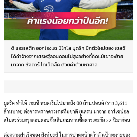
ดิ แอธเลติก ออกโรงแฉ มิไคโล มูดริค ปีกตัวใหม่ของ เชลซี
ได้ค่าจ้างจากเศรษฐีลอนดอนไม่สูงอย่างที่คิดแม้เขาจะย้าย
มาจาก ชัคตาร์ โดเน็ตส์ค ด้วยค่าตัวมหาศาล
มูดริค ทำให้ เชลซี หมดเงินไปมากถึง 88 ล้านปอนด์ (ราว 3,611
ล้านบาท) ต่อการพรากดาวเตะทีมชาติ ยูเครน มาจาก อาร์เซน่อล
สโมสรร่วมกรุงลอนดอนซึ่งเดินเกมทาบซื้อดาวเตะวัย 22 ปีมาก่อน
ต่อความสำเร็จของ สิงห์บลูส์ ในการปาดหน้าคว้าตัวเป้าหมายของ