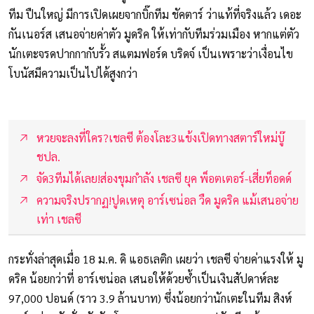
ทีม ปืนใหญ่ มีการเปิดเผยจากบิ๊กทีม ชัคตาร์ ว่าแท้ที่จริงแล้ว เดอะ
กันเนอร์ส เสนอจ่ายค่าตัว มูดริค ให้เท่ากับทีมร่วมเมือง หากแต่ตัว
นักเตะจรดปากกากับรั้ว สแตมฟอร์ด บริดจ์ เป็นเพราะว่าเงื่อนไข
โบนัสมีความเป็นไปได้สูงกว่า
หวยจะลงที่ใคร?เชลซี ต้องโละ3แข้งเปิดทางสตาร์ใหม่บู๊
ชปล.
จัด3ทีมได้เลย!ส่องขุมกำลัง เชลซี ยุค พ็อตเตอร์-เสี่ยท็อดด์
ความจริงปรากฏ!ปูดเหตุ อาร์เซน่อล วืด มูดริค แม้เสนอจ่าย
เท่า เชลซี
กระทั่งล่าสุดเมื่อ 18 ม.ค. ดิ แอธเลติก เผยว่า เชลซี จ่ายค่าแรงให้ มู
ดริค น้อยกว่าที่ อาร์เซน่อล เสนอให้ด้วยซ้ำเป็นเงินสัปดาห์ละ
97,000 ปอนด์ (ราว 3.9 ล้านบาท) ซึ่งน้อยกว่านักเตะในทีม สิงห์