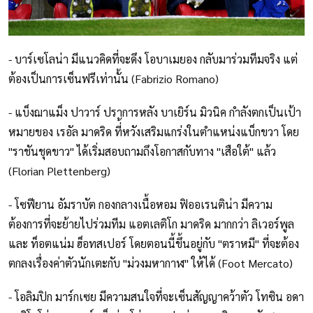
- บาร์เซโลน่า มีแนวคิดที่จะดึง โอบาเมยอง กลับมาร่วมทีมจริง แต่
ต้องเป็นการเซ็นฟรีเท่านั้น (Fabrizio Romano)
- แบ็งฌาแม็ง ปาวาร์ ปราการหลัง บาเยิร์น มิวนิค กำลังตกเป็นเป้า
หมายของ เรอัล มาดริด ที่้หวังเสริมแกร่งในตำแหน่งแบ็กขวา โดย
"ราชันชุดขาว" ได้เริ่มสอบถามถึงโอกาสกับทาง "เสือใต้" แล้ว
(Florian Plettenberg)
- โซฟียาน อัมราบัต กองกลางเนื้อหอม ฟิออเรนติน่า มีความ
ต้องการที่จะย้ายไปร่วมทีม แอตเลติโก มาดริด มากกว่า ลิเวอร์พูล
และ ท็อตแน่ม ฮ็อทสเปอร์ โดยตอนนี้ขึ้นอยู่กับ "ตราหมี" ที่จะต้อง
ตกลงเรื่องค่าตัวนักเตะกับ "ม่วงมหากาฬ" ให้ได้ (Foot Mercato)
- โอลิมปิก มาร์กเซย มีความสนใจที่จะเซ็นสัญญาคว้าตัว โทซิน อดา