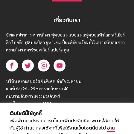
เกี่ยวกับเรา
อัพเดทข่าวสารวงการกีฬา ฟุตบอล ผลบอล ผลฟุตบอลทั่วโลก ฟรีเมียร์
ลีก ไทยลีก ฟุตบอลโลก ยูฟ่าแซมเปี้ยนส์ลีก พร้อมทั้งวิเคราะห์บอล จาก
สยามกีฬา สตาร์ชอคเก้อร์ สปอร์ตพูล
บริษัท สยามสปอร์ต ซินติเคท จำกัด (มหาชน)
เลขที่ 66/26 - 29 ซอยรามอินทรา 40
ถนนรามอินทรา แขวงนวลจันทร์
เขตบึงกุ่ม กรุงเทพฯ 10230
เว็บไซต์นี้ใช้คุกกี้
โทร : 02-5088-000
เพื่อพัฒนาประสบการณ์และเพิ่มประสิทธิภาพการใช้งานให้
อีเมล์ :
webmaster@siamsport.co.th
กับผู้ใช้ ท่านตกลงใช้คุกกี้เพื่อใช้งานเว็บไซต์นี้ต่อไป
อ่าน
เว็บไซต์ : www.siamsport.co.th