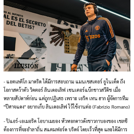
- แอตเลติโก มาดริด ได้มีการสอบถาม แมนเชสเตอร์ ยูไนเต็ด ถึง
โอกาสคว้าตัว วิคตอร์ ลินเดอเลิฟ เซนเตอร์แบ็กชาวสวีดิช เมื่อ
หลายสัปดาห์ก่อน แต่ถูกปฏิเสธ เพราะ เอริค เทน ฮาก ผู้จัดการทีม
"ปีศาจแดง" อยากเก็บ ลินเดอเลิฟ ไว้ใช้งานต่อ (Fabrizio Romano)
- ปิแอร์-เอเมอริค โอบาเมยอง หัวหอกดาวดังชาวกาบองของ เชลซี
ต้องการที่จะอำลาถิ่น สแตมฟอร์ด บริดจ์ โดยเร็วที่สุด และได้มีการ