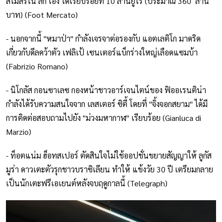
สโมสรใน ลีก เอิง ได้เรียบร้อยที่ 10 ล้านยูโร (ประมาณ 360 ล้าน
บาท) (Foot Mercato)
- นอกจากนี้ "หมาป่า" กำลังเจรจาต่อรองกับ แอตเลติโก มาดริด
เกี่ยวกับดีลคว้าตัว เฟลิเป้ เซนเตอร์แบ็กร่างใหญ่เลือดแซมบ้า
(Fabrizio Romano)
- นิโกลัส กอนซาเลซ กองหน้าชาวอาร์เจนไตน์ของ ฟิออเรนติน่า
กำลังได้รับความสนใจจาก เลสเตอร์ ซิตี้ โดยที่ "จิ้งจอกสยาม" ได้มี
การติดต่อสอบถามไปยัง "ม่วงมหากาฬ" เรียบร้อย (Gianluca di
Marzio)
- ท็อตแน่ม ฮ็อทสเปอร์ ตัดสินใจไม่ใช้ออปชั่นขยายสัญญาให้ ลูกัส
มูร่า ดาวเตะตัวรุกชาวบราซิเลียน ทำให้ แข้งวัย 30 ปี เตรียมกลาย
เป็นนักเตะฟรีเอเยนต์หลังจบฤดูกาลนี้ (Telegraph)