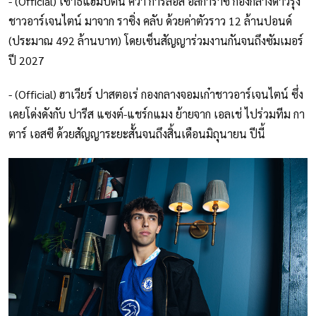
- (Official) เซาธ์แฮมป์ตัน คว้า การ์ลอส อัลการาซ กองกลางดาวรุ่ง
ชาวอาร์เจนไตน์ มาจาก ราซิ่ง คลับ ด้วยค่าตัวราว 12 ล้านปอนด์
(ประมาณ 492 ล้านบาท) โดยเซ็นสัญญาร่วมงานกันจนถึงซัมเมอร์
ปี 2027
- (Official) ฮาเวียร์ ปาสตอเร่ กองกลางจอมเก๋าชาวอาร์เจนไตน์ ซึ่ง
เคยโด่งดังกับ ปารีส แซงต์-แชร์กแมง ย้ายจาก เอลเช่ ไปร่วมทีม กา
ตาร์ เอสซี ด้วยสัญญาระยะสั้นจนถึงสิ้นเดือนมิถุนายน ปีนี้