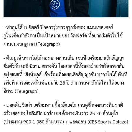
- ฟากุนโด้ เปยิสตรี ปีกดาวรุ่งชาวอุรุกวัยของ แมนเชสเตอร์
ยูไนเต็ด กำลังตกเป็นเป้าหมายของ วัตฟอร์ด ที่อยากยืมตัวไปใช้
งานจนจบฤดูกาล (Telegraph)
- ตีเอมูเอ้ บากาโยโก้ กองกลางส่วนเกิน เชลซี เตรียมยกเลิกสัญญา
ยืมตัวกับ เอซี มิลาน กลางคัน โดยเวลานี้ทั้งสองฝ่ายกำลังเจรจากัน
อยู่ ขณะที่ "สิงห์บลูส์" ก็พร้อมที่จะยกเลิกสัญญากับ บากาโยโก้ ทันที
เพื่อที่ ดาวเตะเฟร้นช์แมนวัย 28 ปี สามารถหาสังกัดใหม่ได้อย่าง
อิสระ (Telegraph)
- แอสตัน วิลล่า เตรียมทาบซื้อ มัตเตโอ เกนดูซี่ กองกลางทีมชาติ
ฝรั่งเศสของ โอลิมปิก มาร์กเซย ด้วยวงเงินราว 25-30 ล้านยูโร
(ประมาณ 900-1,080 ล้านบาท) + แอดออน (CBS Sports Golazo)