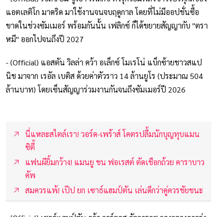
แอตเลติโก มาดริด มาใช้งานจนจบฤดูกาล โดยที่ไม่มีออปชั่นซื้อ
ขาดในช่วงซัมเมอร์ พร้อมกันนั้น เฟลิกซ์ ก็ได้ขยายสัญญากับ "ตรา
หมี" ออกไปจนถึงปี 2027
- (Official) แอสตัน วิลล่า คว้า อเล็กซ์ โมเรโน่ แบ็กซ้ายชาวสแป
นิช มาจาก เรอัล เบติส ด้วยค่าตัวราว 14 ล้านยูโร (ประมาณ 504
ล้านบาท) โดยเซ็นสัญญาร่วมงานกันจนถึงซัมเมอร์ปี 2026
นี่แหละสไตล์เรา! วอร์ด-เพร้าส์ โคตรปลื้มนักบุญทุบแมน
ซิตี้
แฟนผียิ้มกว้าง! แมนยู ชน ฟอเรสต์ ตัดเชือกถ้วย คาราบาว
คัพ
สมควรแพ้! เป๊ป ยก เซาธ์แฮมป์ตัน เล่นดีกว่าคู่ควรชัยชนะ