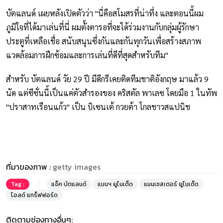
บัตแลนด์ เผยหลังเปิดตัวว่า "นี่คือสโมสรที่น่าทึ่ง และตอนนี้ผม
ภูมิใจที่ได้มาเล่นที่นี่ ผมตั้งตารอที่จะได้ร่วมงานกับกลุ่มผู้รักษา
ประตูที่เหลือเชื่อ สนับสนุนซึ่งกันและกันทุกวันเพื่อสร้างสภาพ
แวดล้อมการฝึกซ้อมและการเล่นที่ดีที่สุดสำหรับทีม"
สำหรับ บัตแลนด์ วัย 29 ปี มีดีกรีเคยติดทีมชาติอังกฤษ มาแล้ว 9
นัด แต่ซีซั่นนี้เป็นแค่ตัวสำรองของ คริสตัล พาเลซ โดยมือ 1 ในทัพ
"ปราสาทเรือนแก้ว" เป็น บิเซนเต้ กวยต้า โกลชาวสแปนิช
ที่มาของภาพ :
getty images
Tag :
แจ็ค บัตแลนด์
แมนฯ ยูไนเต็ด
แมนเชสเตอร์ ยูไนเต็ด
โอลด์ แทร็ฟฟอร์ด
ติดตามช่องทางอื่นๆ: