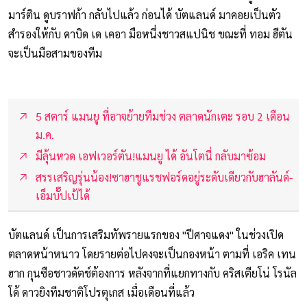
มาร์ติน ดูบราฟก้า กลับไปแล้ว ก่อนได้ บัตแลนด์ มาคอยเป็นตัว
สำรองให้กับ ดาบิด เด เคอา มือหนึ่งชาวสแปนิช ขณะที่ ทอม ฮีตัน
จะเป็นมือสามของทีม
5 สตาร์ แมนยู ที่อาจย้ายทีมช่วง ตลาดนักเตะ รอบ 2 เดือน
ม.ค.
มีลุ้นหวด เอฟเวอร์ตัน!แมนยู ได้ อันโตนี่ กลับมาซ้อม
สรรเสริญรุ่นน้อง!ซาฮาชูแรชฟอร์ดอยู่ระดับเดียวกับฮาลันด์-
เอ็มบั๊ปเป้ได้
บัตแลนด์ เป็นการเสริมทัพรายแรกของ "ปีศาจแดง" ในช่วงเปิด
ตลาดหน้าหนาว โดยรายต่อไปคงจะเป็นกองหน้า ตามที่ เอริค เทน
ฮาก กุนซือชาวดัตช์ต้องการ หลังจากที่แยกทางกับ คริสเตียโน่ โรนัล
โด้ ดาวยิงทีมชาติโปรตุเกส เมื่อเดือนที่แล้ว