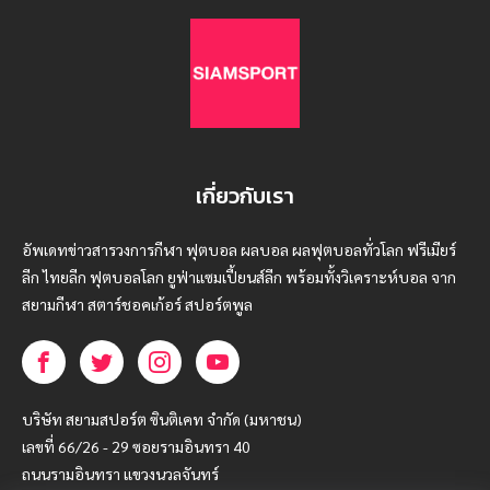
เกี่ยวกับเรา
อัพเดทข่าวสารวงการกีฬา ฟุตบอล ผลบอล ผลฟุตบอลทั่วโลก ฟรีเมียร์
ลีก ไทยลีก ฟุตบอลโลก ยูฟ่าแซมเปี้ยนส์ลีก พร้อมทั้งวิเคราะห์บอล จาก
สยามกีฬา สตาร์ชอคเก้อร์ สปอร์ตพูล
บริษัท สยามสปอร์ต ซินติเคท จำกัด (มหาชน)
เลขที่ 66/26 - 29 ซอยรามอินทรา 40
ถนนรามอินทรา แขวงนวลจันทร์