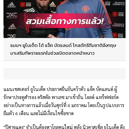
แมนฯ ยูไนเต็ด ได้ แจ็ค บัตแลนด์ โกลดีกรีทีมชาติอังกฤษ
มาเสริมทัพรายแรกในช่วงเปิดตลาดหน้าหนาว
แมนเชสเตอร์ ยูไนเต็ด ประกาศยืนยันคว้าตัว แจ็ค บัตแลนด์ ผู้
รักษาประตูสำรอง คริสตัล พาเลซ มาเข้าถิ่น โอลด์ แทร็ฟฟอร์ด
อย่างเป็นทางการแล้วเมื่อวันศุกร์ที่ 6 มกราคม โดยเป็นรูปแบบการ
ยืมตัว 6 เดือน และไม่มีเงื่อนไขซื้อขาด
"ปีศาจแดง" จำเป็นต้องหาโกลคนใหม่ หลัง นิวคาสเซิ่ล ยูไนเต็ด ดึง