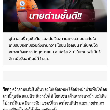
อูไน เอเมรี่ กุนซือทีม แอสตัน วิลล่า แสดงความประทับใจ
เกมรับของทีมรวมถึงนายทวาร โรบิน โอลเซ่น ที่เล่นกันได้
อย่างแข็งแกร่งนัดบุกมาสยบ สเปอร์ส 2-0 ในเกม พรีเมียร์
ลีก เมื่อวันอาทิตย์ที่ 1 ม.ค.
วิลล่า
คว้าสามแต้มในถิ่นของ ไก่เดือยทอง ได้อย่างน่าประทับใจโดย
เกมนี้กุนซือ สแปนิช ยังวางใจให้
โอลเซ่น
เฝ้าเสาก่อนหน้า เอมิเลีย
โน่ มาร์ติเนซ มือกาวทีม แชมป์โลก อาร์เจนติน่า และนายด่านตา
ข่ายสวีดิชก็ไม่ทำให้เจ้านายผิดหวัง