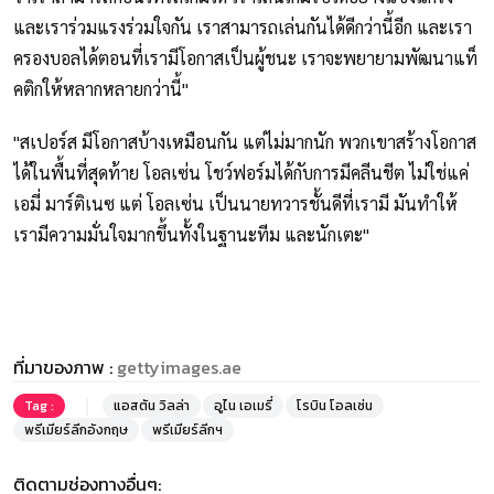
และเราร่วมแรงร่วมใจกัน เราสามารถเล่นกันได้ดีกว่านี้อีก และเรา
ครองบอลได้ตอนที่เรามีโอกาสเป็นผู้ชนะ เราจะพยายามพัฒนาแท็
คติกให้หลากหลายกว่านี้"
"สเปอร์ส มีโอกาสบ้างเหมือนกัน แต่ไม่มากนัก พวกเขาสร้างโอกาส
ได้ในพื้นที่สุดท้าย โอลเซ่น โชว์ฟอร์มได้กับการมีคลีนชีต ไม่ใช่แค่
เอมี่ มาร์ติเนซ แต่ โอลเซ่น เป็นนายทวารชั้นดีที่เรามี มันทำให้
เรามีความมั่นใจมากขึ้นทั้งในฐานะทีม และนักเตะ"
ที่มาของภาพ :
gettyimages.ae
Tag :
แอสตัน วิลล่า
อูไน เอเมรี่
โรบิน โอลเซ่น
พรีเมียร์ลีกอังกฤษ
พรีเมียร์ลีกฯ
ติดตามช่องทางอื่นๆ: