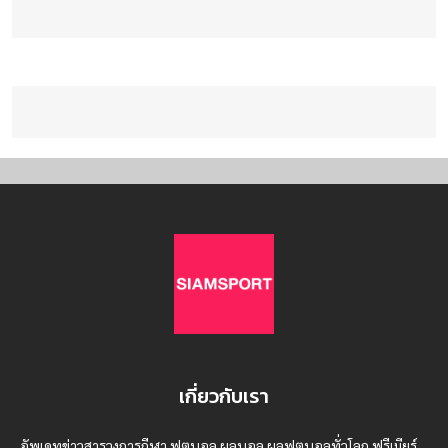
เกี่ยวกับเรา
อัพเดทข่าวสารวงการกีฬา ฟุตบอล ผลบอล ผลฟุตบอลทั่วโลก ฟรีเมียร์