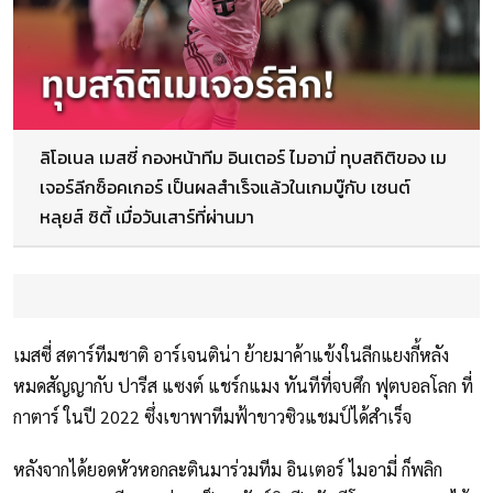
ลิโอเนล เมสซี่ กองหน้าทีม อินเตอร์ ไมอามี่ ทุบสถิติของ เม
เจอร์ลีกซ็อคเกอร์ เป็นผลสำเร็จแล้วในเกมบู๊กับ เซนต์
หลุยส์ ซิตี้ เมื่อวันเสาร์ที่ผ่านมา
เมสซี่ สตาร์ทีมชาติ อาร์เจนติน่า ย้ายมาค้าแข้งในลีกแยงกี้หลัง
หมดสัญญากับ ปารีส แซงต์ แชร์กแมง ทันทีที่จบศึก ฟุตบอลโลก ที่
กาตาร์ ในปี 2022 ซึ่งเขาพาทีมฟ้าขาวซิวแชมป์ได้สำเร็จ
หลังจากได้ยอดหัวหอกละตินมาร่วมทีม อินเตอร์ ไมอามี่ ก็พลิก