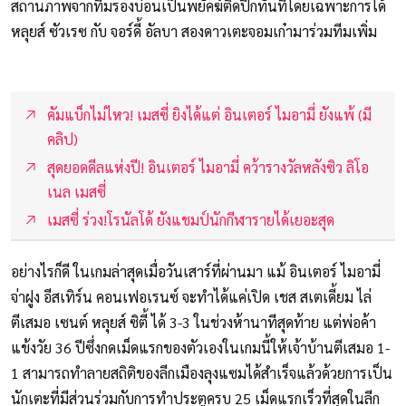
สถานภาพจากทีมรองบ่อนเป็นพยัคฆ์ติดปีกทันทีโดยเฉพาะการได้
หลุยส์ ซัวเรซ กับ จอร์ดี้ อัลบา สองดาวเตะจอมเก๋ามาร่วมทีมเพิ่ม
คัมแบ็กไม่ไหว! เมสซี่ ยิงได้แต่ อินเตอร์ ไมอามี่ ยังแพ้ (มี
คลิป)
สุดยอดดีลแห่งปี! อินเตอร์ ไมอามี่ คว้ารางวัลหลังซิว ลิโอ
เนล เมสซี่
เมสซี่ ร่วง!โรนัลโด้ ยังแชมป์นักกีฬารายได้เยอะสุด
อย่างไรก็ดี ในเกมล่าสุดเมื่อวันเสาร์ที่ผ่านมา แม้ อินเตอร์ ไมอามี่
จ่าฝูง อีสเทิร์น คอนเฟอเรนซ์ จะทำได้แค่เปิด เชส สเตเดี้ยม ไล่
ตีเสมอ เซนต์ หลุยส์ ซิตี้ ได้ 3-3 ในช่วงห้านาทีสุดท้าย แต่พ่อค้า
แข้งวัย 36 ปีซึ่งกดเม็ดแรกของตัวเองในเกมนี้ให้เจ้าบ้านตีเสมอ 1-
1 สามารถทำลายสถิติของลีกเมืองลุงแซมได้สำเร็จแล้วด้วยการเป็น
นักเตะที่มีส่วนร่วมกับการทำประตูครบ 25 เม็ดแรกเร็วที่สุดในลีก