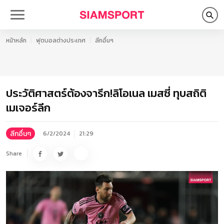
หน้าหลัก
ฟุตบอลต่างประเทศ
ลีกอื่นๆ
ประวัติศาสตร์ต้องจารึก!ลิโอเนล เมสซี่ ทุบสถิติ
เมเจอร์ลีก
ลีกอื่นๆ
6/2/2024
21:29
Share