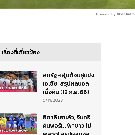
Powered by 
GliaStudio
Mute
เรื่องที่เกี่ยวข้อง
สหรัฐฯ อุ่นต้อนคู่แข่ง
เอเชีย! สรุปผลบอล
เมื่อคืน (13 ก.ย. 66)
9/14/2023
อิตาลี เฮแล้ว, อินทรี
คืนฟอร์ม, ฟ้าขาว ไม่
พลาด! สรุปผลบอล