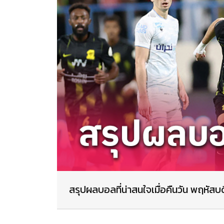
สรุปผลบอลที่น่าสนใจเมื่อคืนวัน พฤหัสบด