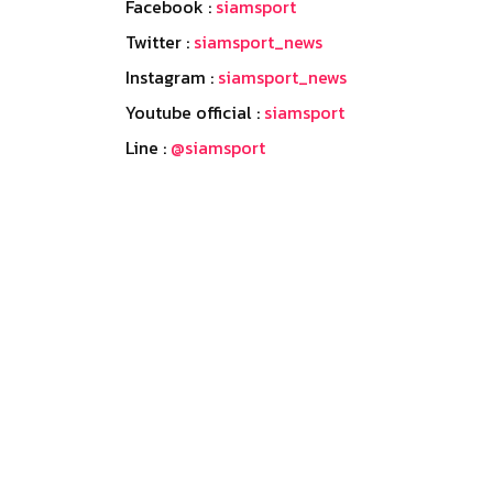
Facebook :
siamsport
Twitter :
siamsport_news
Instagram :
siamsport_news
Youtube official :
siamsport
Line :
@siamsport