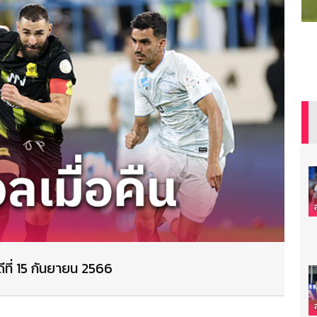
ีที่ 15 กันยายน 2566