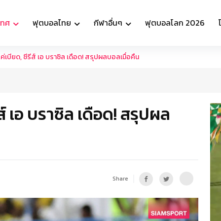
เทศ
ฟุตบอลไทย
กีฬาอื่นๆ
ฟุตบอลโลก 2026
แค่เบียด, ซีรีส์ เอ บราซิล เดือด! สรุปผลบอลเมื่อคืน
ีส์ เอ บราซิล เดือด! สรุปผล
Share