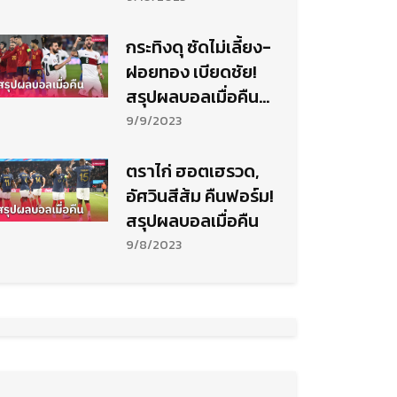
กระทิงดุ ซัดไม่เลี้ยง-
ฝอยทอง เบียดชัย!
สรุปผลบอลเมื่อคืน
(8 ก.ย. 66)
9/9/2023
ตราไก่ ฮอตเฮรวด,
อัศวินสีส้ม คืนฟอร์ม!
สรุปผลบอลเมื่อคืน
9/8/2023