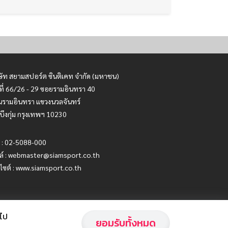
ษัท สยามสปอร์ต ซินติเคท จำกัด (มหาชน)
ที่ 66/26 - 29 ซอยรามอินทรา 40
รามอินทรา แขวงนวลจันทร์
บึงกุ่ม กรุงเทพฯ 10230
 : 02-5088-000
ล์ :
webmaster@siamsport.co.th
บไซต์ : www.siamsport.co.th
อไป
ยอมรับทั้งหมด
Privacy