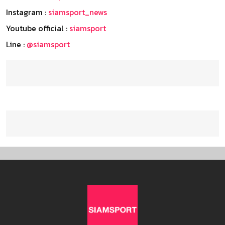
Instagram :
siamsport_news
Youtube official :
siamsport
Line :
@siamsport