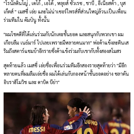
"โรนัลดินโญ่ , เดโก้ , เอโต้ , หลุยส์ ซัวเรซ , ชาบี , อีเนียสต้า , บุส
เก็ตส์ " เมสซี่ เอ่ย และไม่น่าเซอร์ไพรส์ที่ส่วนใหญ่ล้วนเป็นเพื่อน
ร่วมทีมใน คัมป์นู ทั้งนั้น
"ผมโชคดีที่ได้เล่นร่วมกับนักเตะชั้นยอด และสนุกกับพวกเขา ผม
เกือบลืม เนย์มาร์ ไปเลยเพราะมีหลายคนมาก" พ่อค้าแข้งละตินเส
ริมถึงสตาร์แซมบ้าอีกรายซึ่งค้าแข้งร่วมกับเขากับทั้งสองสโมสร
สุดท้ายแล้ว เมสซี่ เอ่ยชื่อเพื่อนร่วมทีมอีกสองรายสุดท้ายว่า "มีอีก
หลายคนที่ผมลืมเอ่ยชื่อ ผมได้เล่นกับกองหน้าชั้นยอดอย่าง ซลาตัน
อิบราฮิโมวิช และ ดาบิด บีย่า"