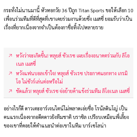
กระทั่งไม่นานมานี้ หัวหอกวัย 36 ปีถูก Titan Sports ขอให้เลือก 10
เพื่อนร่วมทีมที่ดีที่สุดที่เขาเคยร่วมงานด้วยซึ่ง เมสซี่ ยอมรับว่าเป็น
เรื่องที่ยากเนื่องจากจำเป็นต้องกาชื่อทิ้งไปหลายราย
หวังว่าจะเกิดขึ้น! หลุยส์ ซัวเรซ เผยเรื่องอนาคตร่วมกับ ลิโอ
เนล เมสซี่
หวังแฟนบอลเข้าใจ! หลุยส์ ซัวเรซ ประกาศแยกทาง เกรมิ
โอ ไม่ชัวร์เล่นต่อหรือไม่
ชัดแล้ว! หลุยส์ ซัวเรซ จ่อย้ายค้าแข้งร่วมทีม ลิโอเนล เมสซี่
อย่างไรก็ดี ดาวเตะอาร์เจนไตน์ไม่พลาดเอ่ยชื่อ โรนัลดินโญ่ เป็น
คนแรกเนื่องจากอดีตดาวยิงทีมชาติ บราซิล เปรียบเหมือนพี่เลี้ยง
ของเขาที่คอยให้คำแนะนำต่อเขาในทีม บาร์เซโลน่า