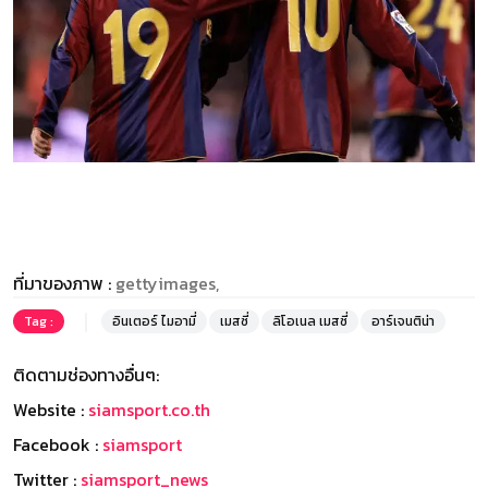
ที่มาของภาพ :
gettyimages,
Tag :
อินเตอร์ ไมอามี่
เมสซี่
ลิโอเนล เมสซี่
อาร์เจนติน่า
ติดตามช่องทางอื่นๆ:
Website :
siamsport.co.th
Facebook :
siamsport
Twitter :
siamsport_news