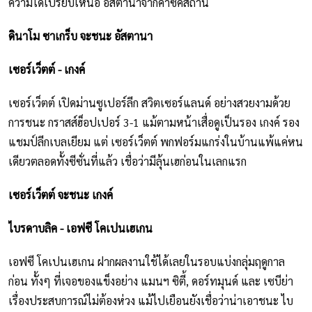
ความได้เปรียบเหนือ อัสตานาจากคาซัคสถาน
ดินาโม ซาเกร็บ จะชนะ อัสตานา
เซอร์เว็ตต์ - เกงค์
เซอร์เว็ตต์ เปิดม่านซูเปอร์ลีก สวิตเซอร์แลนด์ อย่างสวยงามด้วย
การชนะ กราสส์ฮ็อปเปอร์ 3-1 แม้ตามหน้าเสื่อดูเป็นรอง เกงค์ รอง
แชมป์ลีกเบลเยียม แต่ เซอร์เว็ตต์ พกฟอร์มแกร่งในบ้านแพ้แค่หน
เดียวตลอดทั้งซีซั่นที่แล้ว เชื่อว่ามีลุ้นเฮก่อนในเลกแรก
เซอร์เว็ตต์ จะชนะ เกงค์
ไบรดาบลิค - เอฟซี โคเปนเฮเกน
เอฟซี โคเปนเฮเกน ฝากผลงานใช้ได้เลยในรอบแบ่งกลุ่มฤดูกาล
ก่อน ทั้งๆ ที่เจอของแข็งอย่าง แมนฯ ซิตี้, ดอร์ทมุนด์ และ เซบีย่า
เรื่องประสบการณ์ไม่ต้องห่วง แม้ไปเยือนยังเชื่อว่าน่าเอาชนะ ไบ