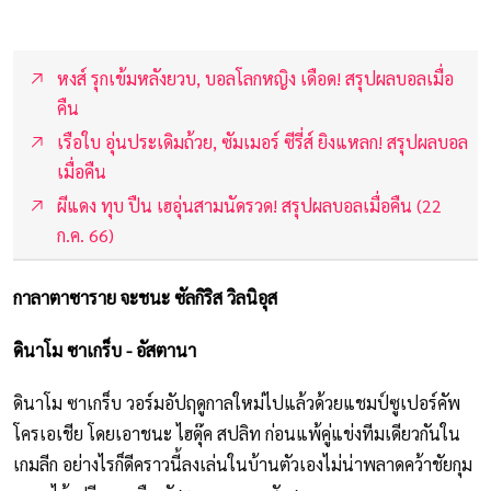
หงส์ รุกเข้มหลังยวบ, บอลโลกหญิง เดือด! สรุปผลบอลเมื่อ
คืน
เรือใบ อุ่นประเดิมถ้วย, ซัมเมอร์ ซีรี่ส์ ยิงแหลก! สรุปผลบอล
เมื่อคืน
ผีแดง ทุบ ปืน เฮอุ่นสามนัดรวด! สรุปผลบอลเมื่อคืน (22
ก.ค. 66)
กาลาตาซาราย จะชนะ ซัลกิริส วิลนิอุส
ดินาโม ซาเกร็บ - อัสตานา
ดินาโม ซาเกร็บ วอร์มอัปฤดูกาลใหม่ไปแล้วด้วยแชมป์ซูเปอร์คัพ
โครเอเชีย โดยเอาชนะ ไฮดุ๊ค สปลิท ก่อนแพ้คู่แข่งทีมเดียวกันใน
เกมลีก อย่างไรก็ดีคราวนี้ลงเล่นในบ้านตัวเองไม่น่าพลาดคว้าชัยกุม