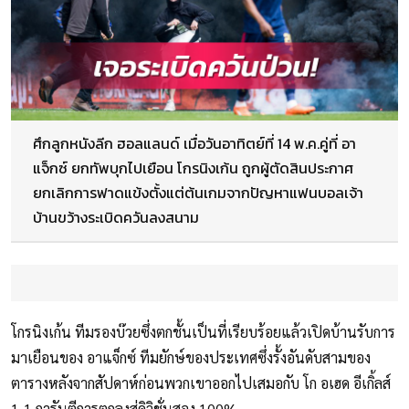
ศึกลูกหนังลีก ฮอลแลนด์ เมื่อวันอาทิตย์ที่ 14 พ.ค.คู่ที่ อา
แจ็กซ์ ยกทัพบุกไปเยือน โกรนิงเก้น ถูกผู้ตัดสินประกาศ
ยกเลิกการฟาดแข้งตั้งแต่ต้นเกมจากปัญหาแฟนบอลเจ้า
บ้านขว้างระเบิดควันลงสนาม
โกรนิงเก้น ทีมรองบ๊วยซึ่งตกชั้นเป็นที่เรียบร้อยแล้วเปิดบ้านรับการ
มาเยือนของ อาแจ็กซ์ ทีมยักษ์ของประเทศซึ่งรั้งอันดับสามของ
ตารางหลังจากสัปดาห์ก่อนพวกเขาออกไปเสมอกับ โก อเฮด อีเกิ้ลส์
1-1 การันตีการตกลงสู่ดิวิชั่นสอง 100%