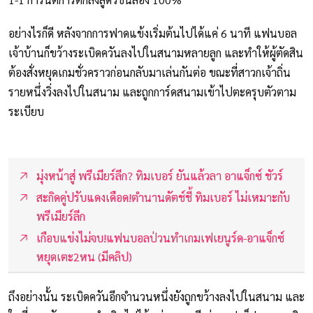
อย่างไรก็ดี หลังจากการฟาดแข้งเริ่มต้นไปได้แค่ 6 นาที แฟนบอล
เจ้าบ้านก็ขว้างระเบิดควันลงไปในสนามหลายลูก และทำให้ผู้ตัดสิน
ต้องสั่งหยุดเกมชั่วคราวก่อนกลับมาเล่นกันต่อ ขณะที่สาวกเจ้าถิ่น
รายหนึ่งวิ่งลงไปในสนาม และถูกการ์ดสนามเข้าไปตะครุบตัวตาม
ระเบียบ
มุ่งหน้าสู่ พรีเมียร์ลีก? ทิมเบอร์ ยันแล้วลา อาแจ็กซ์ ชัวร์
สะกิดคู่ปรับแดงเดือด!ตำนานดัตช์ชี้ ทิมเบอร์ ไม่เหมาะกับ
พรีเมียร์ลีก
เกือบแข่งไม่จบ!แฟนบอลป่วนทำเกมเฟเยนูร์ด-อาแจ็กซ์
หยุดเตะ2หน (มีคลิป)
ถึงอย่างนั้น ระเบิดควันอีกจำนวนหนึ่งยังถูกขว้างลงไปในสนาม และ