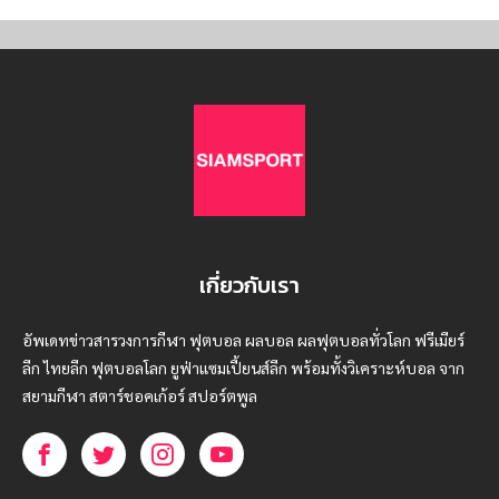
เกี่ยวกับเรา
อัพเดทข่าวสารวงการกีฬา ฟุตบอล ผลบอล ผลฟุตบอลทั่วโลก ฟรีเมียร์
ลีก ไทยลีก ฟุตบอลโลก ยูฟ่าแซมเปี้ยนส์ลีก พร้อมทั้งวิเคราะห์บอล จาก
สยามกีฬา สตาร์ชอคเก้อร์ สปอร์ตพูล