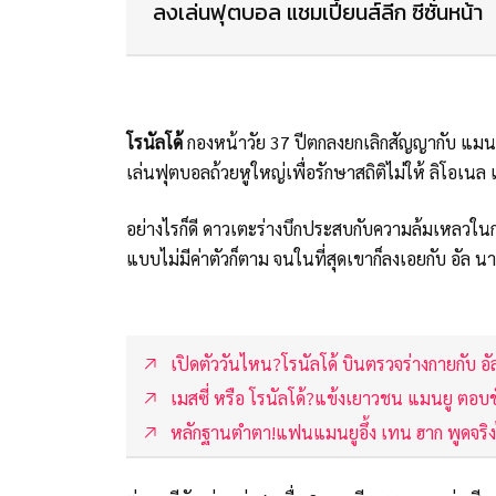
ลงเล่นฟุตบอล แชมเปี้ยนส์ลีก ซีซั่นหน้า
โรนัลโด้
กองหน้าวัย 37 ปีตกลงยกเลิกสัญญากับ แมนฯ ย
เล่นฟุตบอลถ้วยหูใหญ่เพื่อรักษาสถิติไม่ให้ ลิโอเนล 
อย่างไรก็ดี ดาวเตะร่างบึกประสบกับความล้มเหลวในก
แบบไม่มีค่าตัวก็ตาม จนในที่สุดเขาก็ลงเอยกับ อัล 
เปิดตัววันไหน?โรนัลโด้ บินตรวจร่างกายกับ อ
เมสซี่ หรือ โรนัลโด้?แข้งเยาวชน แมนยู ตอบช
หลักฐานตำตา!แฟนแมนยูอึ้ง เทน ฮาก พูดจริงไ