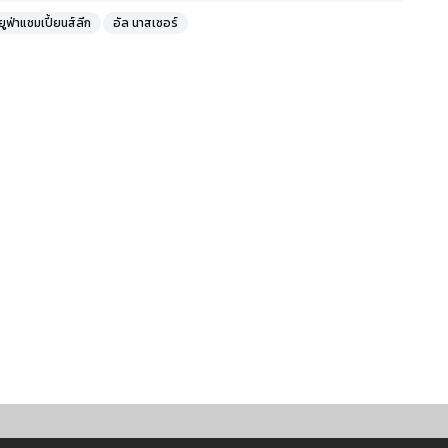
ยูฟ่าแชมเปี้ยนส์ลีก
อัล นาสเซอร์