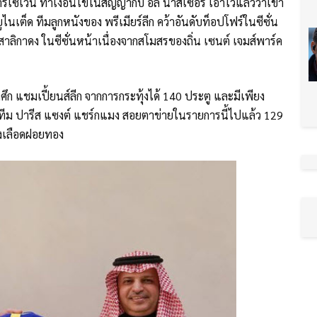
ีอาร์เซเว่น ทำเงื่อนไขในสัญญากับ อัล นาสเซอร์ เอาไว้แล้วว่าเขา
เต็ด ทีมลูกหนังของ พรีเมียร์ลีก คว้าอันดับท็อปโฟร์ในซีซั่น
กับ สาลิกาดง ในซีซั่นหน้าเนื่องจากสโมสรของถิ่น เซนต์ เจมส์พาร์ค
ศึก แชมเปี้ยนส์ลีก จากการกระทุ้งได้ 140 ประตู และมีเพียง
ยิงทีม ปารีส แซงต์ แชร์กแมง สอยตาข่ายในรายการนี้ไปแล้ว 129
ิงเลือดฝอยทอง