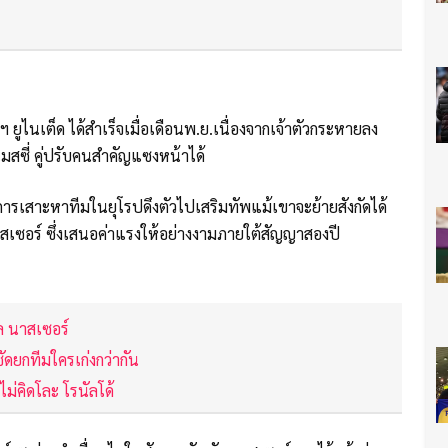
ูไนเต็ด ได้สำเร็จเมื่อเดือนพ.ย.เนื่องจากเจ้าตัวกระหายลง
เมสซี่ คู่ปรับคนสำคัญแซงหน้าได้
ารเสาะหาทีมในยุโรปดึงตัวไปเสริมทัพแม้เขาจะย้ายสังกัดได้
นาสเซอร์ ซึ่งเสนอค่าแรงให้อย่างงามภายใต้สัญญาสองปี
ัล นาสเซอร์
ัดยกทีมใครเก่งกว่ากัน
ม่คิดโละ โรนัลโด้