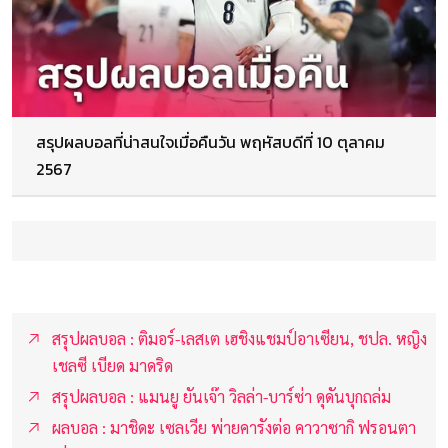
สรุปผลบอลที่น่าสนใจเมื่อคืนวัน พฤหัสบดีที่ 10 ตุลาคม
2567
สรุปผลบอล : ติมอร์-เลสเต เฮชิงแชมป์อาเซียน, ชปล. หญิง
เชลซี เบียด มาดริด
สรุปผลบอล : แมนยู ยันเจ๊า วิลล่า-บาร์ซ่า ดุดันบุกถล่ม
ผลบอล : มาชิดะ เซลเวีย พ่ายคารังต่อ คาวาซากิ ฟรอนตา