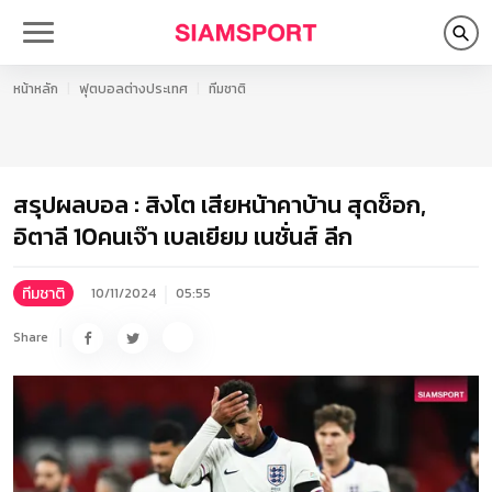
หน้าหลัก
ฟุตบอลต่างประเทศ
ทีมชาติ
สรุปผลบอล : สิงโต เสียหน้าคาบ้าน สุดช็อก,
อิตาลี 10คนเจ๊า เบลเยียม เนชั่นส์ ลีก
ทีมชาติ
10/11/2024
05:55
Share