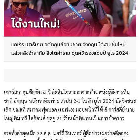
แกเร็ธ เซาธ์เกต อดีตกุนซือทีมชาติ อังกฤษ ได้งานชิ้นใหม่
แล้วหลังอำลาทีม สิงโตคำราม ชุดคว้ารองแชมป์ ยูโร 2024
เซาธ์เกต กุนซือวัย 53 ปีตัดสินใจลาออกจากตำแหน่งผู้จัดการทีม
ชาติ อังกฤษ หลังพาทีมพ่าย สเปน 2-1 ในศึก ยูโร 2024 นัดชิงชนะ
เลิศ ขณะที่ สมาคมฟุตบอล (เอฟเอ) มอบหน้าที่ให้ ลี คาร์สลีย์ นาย
ใหญ่ทีม ทรี ไลอ้อนส์ ชุดยู 21 รับหน้าที่แทนเป็นการชั่วคราว
กระทั่งล่าสุดเมื่อ 22 ส.ค. แฮร์รี่ วินเทอร์ ผู้สื่อข่าวเผยว่าอดีตกอง