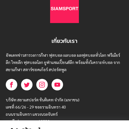
เกี่ยวกับเรา
อัพเดทข่าวสารวงการกีฬา ฟุตบอล ผลบอล ผลฟุตบอลทั่วโลก ฟรีเมียร์
ลีก ไทยลีก ฟุตบอลโลก ยูฟ่าแซมเปี้ยนส์ลีก พร้อมทั้งวิเคราะห์บอล จาก
สยามกีฬา สตาร์ชอคเก้อร์ สปอร์ตพูล
บริษัท สยามสปอร์ต ซินติเคท จำกัด (มหาชน)
เลขที่ 66/26 - 29 ซอยรามอินทรา 40
ถนนรามอินทรา แขวงนวลจันทร์
เขตบึงกุ่ม กรุงเทพฯ 10230