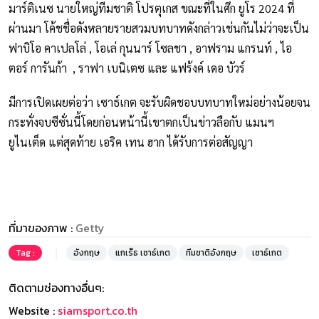
มาร์ติเนซ นายใหญ่ทีมชาติ โปรตุเกส ขณะที่ในศึก ยูโร 2024 ที่
ผ่านมา โค้ชชื่อดังหลายรายสวมบทบาทดังกล่าวเช่นกันไม่ว่าจะเป็น
ฟาบิโอ คาเปลโล่ , โอเล่ กุนนาร์ โซลชา , อาฟราม แกรนท์ , ไอ
ตอร์ การันก้า , ราฟา เบนิเตซ และ แฟร้งค์ เดอ บัวร์
มีการเปิดเผยต่อว่า เซาธ์เกต จะรับผิดชอบบทบาทใหม่อย่างน้อยจน
กระทั่งจบซีซั่นนี้โดยก่อนหน้านี้เขาตกเป็นข่าวลือกับ แมนฯ
ยูไนเต็ด แต่สุดท้าย เอริค เทน ฮาก ได้รับการต่อสัญญา
ที่มาของภาพ :
Getty
Tag :
อังกฤษ
แกเร็ธ เซาธ์เกต
ทีมชาติอังกฤษ
เซาธ์เกต
ติดตามช่องทางอื่นๆ:
Website :
siamsport.co.th