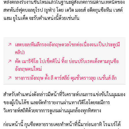
หลังตกลงรับงานชิ้นใหม่แล้วในฐานะผู้สังเกตการณ์ด้านเทคนิคของ
สหพันธ์ฟุตบอลยุโรป (ยูฟ่า) โดย เดวิด มอยส์ อดีตกุนซือทีม เวสต์
แฮม ยูไนเต็ด จะรับตำแหน่งนี้ด้วยเช่นกัน
เฮดบอล!ทีมลีกรองอังกฤษดวลโขกต่อเนื่องจนเป็นประตู(มี
คลิป)
ตัด เมาริซิโอ โปเช็ตติโน่ ทิ้ง! บ่อนปรับเรตเต็งหามกุนซือ
อังกฤษคนใหม่
ทางการ!อังกฤษ ตั้ง ลี คาร์สลีย์ คุมชั่วคราวลุย เนชั่นส์ ลีก
สำหรับตำแหน่งดังกล่าวมีหน้าที่วิเคราะห์เกมการแข่งขันในมุมมอง
ของผู้เป็นโค้ช และจัดทำรายงานผ่านทางวิดีโอโดยจะมีการ
วิเคราะห์สถิติด้วยจากการดูเกมผ่านมุมกล้องทุกทิศทาง
ก่อนหน้านี้ กุนซือหลายรายเคยทำหน้าที่นี้มาก่อนอาทิ โรแบร์โต้