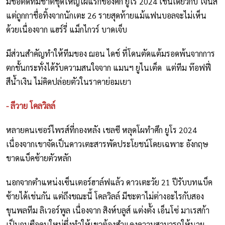
มีชื่อติดทีมชาติชุดใหญ่โผแรกของศึก ยูโร 2024 เช่นเดียวกับ โจนส์
แต่ถูกกาชื่อทิ้งจากนักเตะ 26 รายสุดท้ายแม้แฟนบอลจะไม่เห็น
ด้วยเนื่องจาก แฮร์รี่ แม็กไกวร์ บาดเจ็บ
มีส่วนสำคัญทำให้ทีมของ ฌอน ไดช์ ที่โดนตัดแต้มรอดพ้นจากการ
ตกชั้นกระทั่งได้รับความสนใจจาก แมนฯ ยูไนเต็ด แต่ทีม ท๊อฟฟี่
สีน้ำเงิน ไม่คิดปล่อยตัวในราคาย่อมเยา
- ลีวาย โคลวิลล์
หลายคนเซอร์ไพรส์ที่กองหลัง เชลซี หลุดโผทำศึก ยูโร 2024
เนื่องจากเขาจัดเป็นดาวเตะสารพัดประโยชน์โดยเฉพาะ อังกฤษ
ขาดแบ็คซ้ายตัวหลัก
นอกจากตำแหน่งเซ็นเตอร์ฮาล์ฟแล้ว ดาวเตะวัย 21 ปีรับบทแบ็ค
ซ้ายได้เช่นกัน แต่ถึงขณะนี้ โคลวิลล์ มีชะตาไม่ต่างอะไรกับสอง
ขุนพลทีม ลิเวอร์พูล เนื่องจาก สิงห์บลูส์ แต่งตั้ง เอ็นโซ่ มาเรสก้า
เป็นกุนซือคนใหม่ซึ่งทำให้เขาต้องสำแดงความสามารถให้นาย