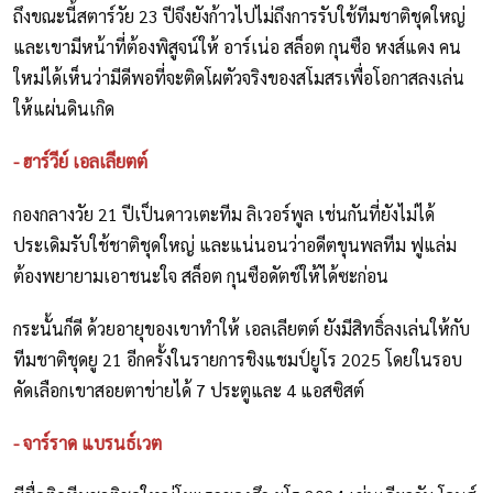
ถึงขณะนี้สตาร์วัย 23 ปีจึงยังก้าวไปไม่ถึงการรับใช้ทีมชาติชุดใหญ่
และเขามีหน้าที่ต้องพิสูจน์ให้ อาร์เน่อ สล็อต กุนซือ หงส์แดง คน
ใหม่ได้เห็นว่ามีดีพอที่จะติดโผตัวจริงของสโมสรเพื่อโอกาสลงเล่น
ให้แผ่นดินเกิด
- ฮาร์วีย์ เอลเลียตต์
กองกลางวัย 21 ปีเป็นดาวเตะทีม ลิเวอร์พูล เช่นกันที่ยังไม่ได้
ประเดิมรับใช้ชาติชุดใหญ่ และแน่นอนว่าอดีตขุนพลทีม ฟูแล่ม
ต้องพยายามเอาชนะใจ สล็อต กุนซือดัตช์ให้ได้ซะก่อน
กระนั้นก็ดี ด้วยอายุของเขาทำให้ เอลเลียตต์ ยังมีสิทธิ์ลงเล่นให้กับ
ทีมชาติชุดยู 21 อีกครั้งในรายการชิงแชมป์ยูโร 2025 โดยในรอบ
คัดเลือกเขาสอยตาข่ายได้ 7 ประตูและ 4 แอสซิสต์
- จาร์ราด แบรนธ์เวต