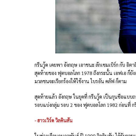
กรีนวู้ด เคยพา อังกฤษ เอาชนะ ลักเซมเบิร์ก กับ อิตาลี
สุดท้ายของ ฟุตบอลโลก 1978 ถึงกระนั้น เอฟเอ ก็ยัง
มวลชนจะเรียกร้องให้ใช้งาน ไบรอัน คลัฟ ก็ตาม
สุดท้ายแล้ว อังกฤษ ในยุคที่ กรีนวู้ด เป็นกุนซือแบ
รอบแบ่งกลุ่ม รอบ 2 ของ ฟุตบอลโลก 1982 ก่อนที่ กร
- ฮาวเวิร์ด วิลคินสัน
ในช่วงเดือนกุมภาพันธ์ ปี 1999 วิลคินสัน ได้รับการแ