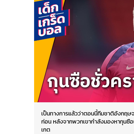
เป็นทางการแล้วว่าตอนนี้ทีมชาติอังกฤษจะให้
ก่อน หลังจากพวกเขากำลังมองหากุนซือแ
เกต