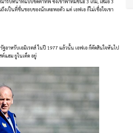
้งให้มารับหน้าที่แบบขัดตาทัพ ซึ่งเขาพาทีมชนะ 3 เกม, เสมอ 3
มถึงเป็นที่ชื่นชอบของนักเตะพอตัว แต่ เอฟเอ ก็ไม่เชื่อใจเขา
รัฐอาหรับเอมิเรตส์ ในปี 1977 แล้วนั้น เอฟเอ ก็ตัดสินใจหันไป
ต์แฮม ยูไนเต็ด อยู่