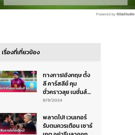
Powered by 
GliaStudio
Mute
เรื่องที่เกี่ยวข้อง
ทางการ!อังกฤษ ตั้ง
ลี คาร์สลีย์ คุม
ชั่วคราวลุย เนชั่นส์
ลีก
8/9/2024
พลาดไป! เวนเกอร์
รับตนควรเตือน เซาธ์
เกต อย่ารีบลาออก