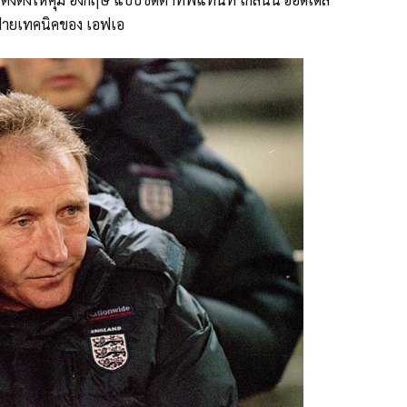
รฝ่ายเทคนิคของ เอฟเอ