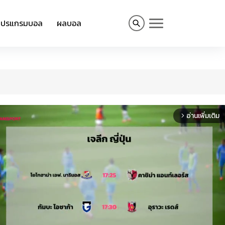
โปรแกรมบอล
ผลบอล
อ่านเพิ่มเติม
arrow_forward_ios