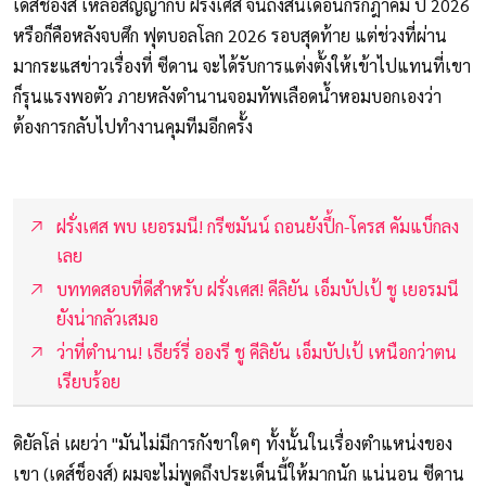
เดส์ช็องส์ เหลือสัญญากับ ฝรั่งเศส จนถึงสิ้นเดือนกรกฎาคม ปี 2026
หรือก็คือหลังจบศึก ฟุตบอลโลก 2026 รอบสุดท้าย แต่ช่วงที่ผ่าน
มากระแสข่าวเรื่องที่ ซีดาน จะได้รับการแต่งตั้งให้เข้าไปแทนที่เขา
ก็รุนแรงพอตัว ภายหลังตำนานจอมทัพเลือดน้ำหอมบอกเองว่า
ต้องการกลับไปทำงานคุมทีมอีกครั้ง
ฝรั่งเศส พบ เยอรมนี! กรีซมันน์ ถอนยังปึ้ก-โครส คัมแบ็กลง
เลย
บททดสอบที่ดีสำหรับ ฝรั่งเศส! คีลิยัน เอ็มบัปเป้ ชู เยอรมนี
ยังน่ากลัวเสมอ
ว่าที่ตำนาน! เธียร์รี่ อองรี ชู คีลิยัน เอ็มบัปเป้ เหนือกว่าตน
เรียบร้อย
ดิยัลโล่ เผยว่า "มันไม่มีการกังขาใดๆ ทั้งนั้นในเรื่องตำแหน่งของ
เขา (เดส์ช็องส์) ผมจะไม่พูดถึงประเด็นนี้ให้มากนัก แน่นอน ซีดาน