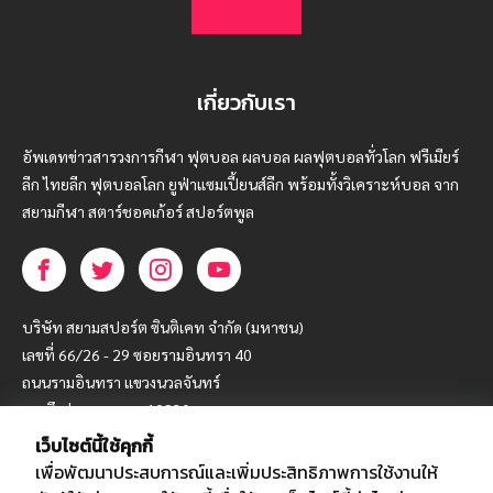
เกี่ยวกับเรา
อัพเดทข่าวสารวงการกีฬา ฟุตบอล ผลบอล ผลฟุตบอลทั่วโลก ฟรีเมียร์
ลีก ไทยลีก ฟุตบอลโลก ยูฟ่าแซมเปี้ยนส์ลีก พร้อมทั้งวิเคราะห์บอล จาก
สยามกีฬา สตาร์ชอคเก้อร์ สปอร์ตพูล
บริษัท สยามสปอร์ต ซินติเคท จำกัด (มหาชน)
เลขที่ 66/26 - 29 ซอยรามอินทรา 40
ถนนรามอินทรา แขวงนวลจันทร์
เขตบึงกุ่ม กรุงเทพฯ 10230
เว็บไซต์นี้ใช้คุกกี้
โทร : 02-5088-000
เพื่อพัฒนาประสบการณ์และเพิ่มประสิทธิภาพการใช้งานให้
อีเมล์ :
webmaster@siamsport.co.th