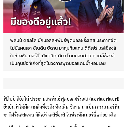
ฟิลิปป์ ดิยัลโล่ บิ๊กบอสสหพันธ์ฟุตบอลฝรั่งเศส ประกาศชัด
ไม่มีแผนเอา ซีเนดีน ซีดาน มาคุมทีมแทน ดิดิเย่ร์ เดส์ช็องส์
ในช่วงซัมเมอร์นี้แม้แต่นิดเดียว โดยบอกด้วยว่า เดส์ช็องส์
เป็นกุนซือที่เก่งที่สุดในวงการฟุตบอลแดนน้ำหอมเลย
ฟิลิปป์ ดิยัลโล่ ประธานสหพันธ์ฟุตบอลฝรั่งเศส (แอฟแอฟแอฟ)
ยืนยันว่าไม่มีความคิดที่จะดึง ซีเนดีน ซีดาน มาเป็นเทรนเนอร์ทีม
ชาติฝรั่งเศสแทน ดิดิเย่ร์ เดส์ช็องส์ ในช่วงซัมเมอร์นี้แต่อย่างใด