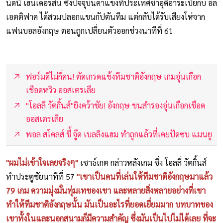
นัดนี้ เฮนเดอร์สัน ซึ่งปัจจุบันค้าแข้งที่ประเทศซาอุดีอาระเบียกับ อัล
เอตติฟาค ได้สวมปลอกแขนกัปตันทีม แต่กลับได้รับเสียงโห่จาก
แฟนบอลอังกฤษ ตอนถูกเปลี่ยนตัวออกช่วงนาทีที่ 61
ฟอร์มดีไม่กี่คน! ตัดเกรดแข้งทีมชาติอังกฤษ เกมอุ่นเกือก
เชือดหวิว ออสเตรเลีย
"โอลลี วัตกิ้นส์"ยิงคว้าชัย! อังกฤษ ขนสำรองอุ่นเกือกเชือด
ออสเตรเลีย
พอล สโคลส์ ชี้ จู๊ด เบลลิงแฮม ทำถูกแล้วที่เคยปัดซบ แมนยู
"ผมไม่เข้าใจเลยจริงๆ"
เซาธ์เกต กล่าวหลังเกม ซึ่ง โอลลี่ วัตกิ้นส์
ทำประตูชัยนาทีที่ 57
"เขาเป็นคนที่เล่นให้ทีมชาติอังกฤษมาแล้ว
79 เกม ความมุ่งมั่นทุ่มเทของเขา และหลายสิ่งหลายอย่างที่เขา
ทำให้ทีมชาติอังกฤษนั้น มันเป็นอะไรที่ยอดเยี่ยมมาก บทบาทของ
เขาทั้งในและนอกสนามก็มีความสำคัญ ซึ่งมันเป็นไปไม่ได้เลย ที่จะ