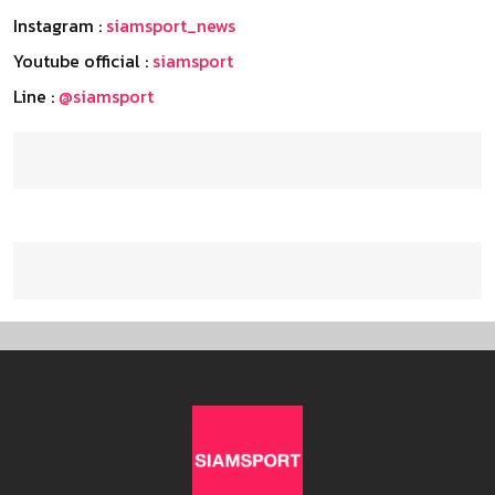
Instagram :
siamsport_news
Youtube official :
siamsport
Line :
@siamsport