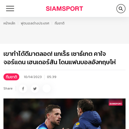
หน้าหลัก
ฟุตบอลต่างประเทศ
ทีมชาติ
เขาทำได้ดีมาตลอด! แกเร็ธ เซาธ์เกต คาใจ
จอร์แดน เฮนเดอร์สัน โดนแฟนบอลอังกฤษโห่
ทีมชาติ
10/14/2023
05:39
Share