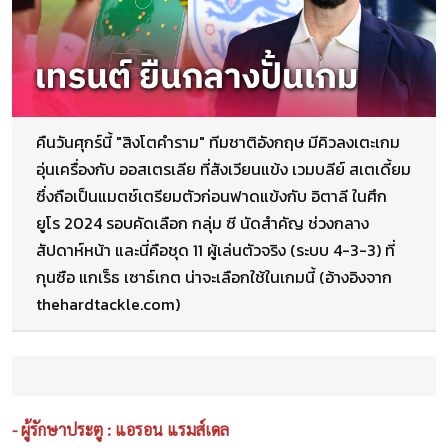
คืนวันศุกร์นี้ "สิงโตคำราม" ทีมชาติอังกฤษ มีคิวลงเตะเกม
อุ่นเครื่องกับ ออสเตรเลีย ที่สังเวียนแข้ง เวมบลีย์ สเตเดี้ยม
ซึ่งถือเป็นแมตช์เตรียมตัวก่อนฟาดแข้งกับ อิตาลี ในศึก
ยูโร 2024 รอบคัดเลือก กลุ่ม ซี นัดสำคัญ ช่วงกลาง
สัปดาห์หน้า และนี่คือชุด 11 ผู้เล่นตัวจริง (ระบบ 4-3-3) ที่
กุนซือ แกเร็ธ เซาธ์เกต น่าจะเลือกใช้ในเกมนี้ (อ้างอิงจาก
thehardtackle.com)
- ผู้รักษาประตู : แอรอน แรมส์เดล