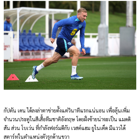
กัปตัน เคน ได้ลงล่าตาข่ายตั้งแต่วินาทีแรกแน่นอน เพื่อลุ้นเพิ่ม
จำนวนประตูในสีเสื้อทีมชาติอังกฤษ โดยฝั่งซ้ายน่าจะเป็น แมดดิ
สัน ส่วน โบเว่น ที่กำลังฟอร์มดีกับ เวสต์แฮม ยูไนเต็ด มีแววได้
สตาร์ทในตำแหน่งตัวรุกด้านขวา