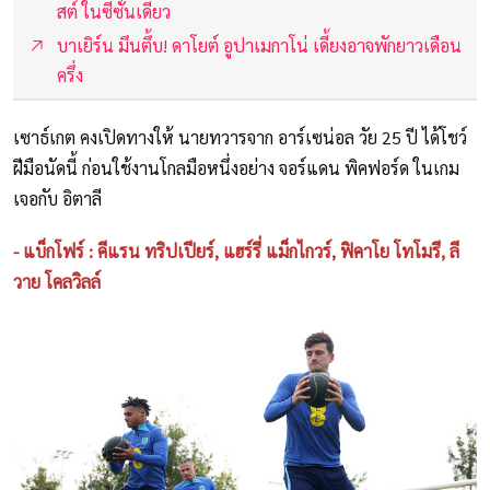
สต์ ในซีซั่นเดียว
บาเยิร์น มึนตึ้บ! ดาโยต์ อูปาเมกาโน่ เดี้ยงอาจพักยาวเดือน
ครึ่ง
เซาธ์เกต คงเปิดทางให้ นายทวารจาก อาร์เซน่อล วัย 25 ปี ได้โชว์
ฝีมือนัดนี้ ก่อนใช้งานโกลมือหนึ่งอย่าง จอร์แดน พิคฟอร์ด ในเกม
เจอกับ อิตาลี
- แบ็กโฟร์ : คีแรน ทริปเปียร์, แฮร์รี่ แม็กไกวร์, ฟิคาโย โทโมรี, ลี
วาย โคลวิลล์