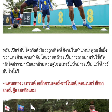
ทริปเปียร์ กับ โคลวิลล์ มีแววถูกเลือกใช้งานในตำแหน่งฟูลแบ็กฝั่ง
ขวาและซ้าย ตามลำดับ โดยรายหลังจะเป็นการลงสนามรับใช้ทัพ
"สิงโตคำราม" นัดแรกด้วย ส่วนคู่เซนเตอร์แบ็กน่าจะเป็น แม็กไกวร์
กับ โทโมรี
- แดนกลาง : เทรนต์ อเล็กซานเดอร์-อาร์โนลด์, คอนเนอร์ กัลลา
เกอร์, จู๊ด เบลลิงแฮม