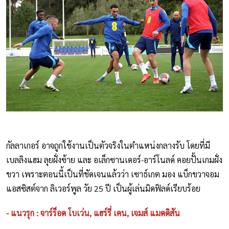
กัลลาเกอร์ อาจถูกใช้งานเป็นตัวจริงในตำแหน่งกลางรับ โดยที่มี
เบลลิงแฮม ลุยฝั่งซ้าย และ อเล็กซานเดอร์-อาร์โนลด์ คอยปั้นเกมฝั่ง
ขวา เพราะตอนนี้เป็นที่ชัดเจนแล้วว่า เซาธ์เกต มอง แบ็กขวาจอม
แอสซิสต์จาก ลิเวอร์พูล วัย 25 ปี เป็นผู้เล่นมิดฟิลด์เรียบร้อย
- แนวรุก : จาร์ร็อด โบเว่น, แฮร์รี่ เคน, เจมส์ แมดดิสัน