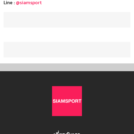
Line :
@siamsport