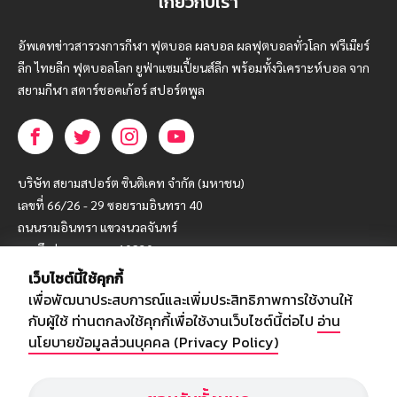
เกี่ยวกับเรา
อัพเดทข่าวสารวงการกีฬา ฟุตบอล ผลบอล ผลฟุตบอลทั่วโลก ฟรีเมียร์
ลีก ไทยลีก ฟุตบอลโลก ยูฟ่าแซมเปี้ยนส์ลีก พร้อมทั้งวิเคราะห์บอล จาก
สยามกีฬา สตาร์ชอคเก้อร์ สปอร์ตพูล
บริษัท สยามสปอร์ต ซินติเคท จำกัด (มหาชน)
เลขที่ 66/26 - 29 ซอยรามอินทรา 40
ถนนรามอินทรา แขวงนวลจันทร์
เขตบึงกุ่ม กรุงเทพฯ 10230
เว็บไซต์นี้ใช้คุกกี้
โทร : 02-5088-000
เพื่อพัฒนาประสบการณ์และเพิ่มประสิทธิภาพการใช้งานให้
อีเมล์ :
webmaster@siamsport.co.th
กับผู้ใช้ ท่านตกลงใช้คุกกี้เพื่อใช้งานเว็บไซต์นี้ต่อไป
อ่าน
เว็บไซต์ : www.siamsport.co.th
นโยบายข้อมูลส่วนบุคคล (Privacy Policy)